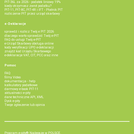
PIT-36L za 2026 - podatek liniowy 19%
kiedy otrzymasz zwrot podatku?
PIT-11, PIT-8C, PIT-4R i IFT - Płatnik PIT
rozliczenie PIT przez urząd skarbowy
e-Deklaracje
sprawdź i rozlicz Twój e PIT 2026
dlaczego warto sprawdzić Twój e-PIT
FAQ do usługi Twój e-PIT
e-Urząd Skarbowy obsługa online
kody weryfikacji UPO e-deklaracji
znajdź kod Urzędu Skarbowego
e-deklaracje VAT, CIT, PCC oraz inne
Pomoc
FAQ
filmy Video
dokumentacja - help
kalkulatory podatkowe
darmowy e-book PIT-11
aktualności e-pity
dane techniczne API, XML
Dysk e-pity
Twoje zgłoszenie lub opinia
Program e-pity® Najlepsze w POLSCE.