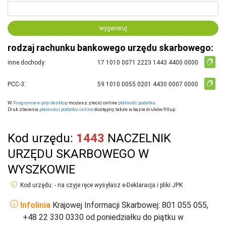
wygeneruj
rodzaj rachunku bankowego urzędu skarbowego:
inne dochody:
PCC-3:
W
Programie e-pity desktop
możesz zlecić online
płatność podatku
.
Druk zlecenia
płatności podatku online
dostępny także w bazie druków fillup.
Kod urzędu:
1443
NACZELNIK
URZĘDU SKARBOWEGO W
WYSZKOWIE
Kod urzędu: - na czyje ręce wysyłasz e-Deklaracja i pliki JPK
Infolinia
Krajowej Informacji Skarbowej: 801 055 055,
+48 22 330 0330 od poniedziałku do piątku w