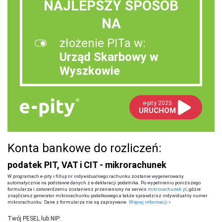
NAJLEPSZY SPOSÓB
NA
złożenie PITa w:
Urząd Skarbowy w
Wyszkowie
e-pity 2025
URUCHOM
Konta bankowe do rozliczeń:
podatek PIT, VAT i CIT - mikrorachunek
W programach e-pity i fillup nr indywidualnego rachunku zostanie wygenerowany
automatycznie na podstawie danych z e-deklaracji podatnika. Po wypełnieniu poniższego
formularza i zatwierdzeniu zostaniesz przeniesiony na serwis
mikrorachunek.pl
, gdzie
znajdziesz generator mikrorachunku podatkowego a także sprawdzisz indywidualny numer
mikrorachunku. Dane z formularza nie są zapisywane.
Więcej informacji »
Twój PESEL lub NIP: