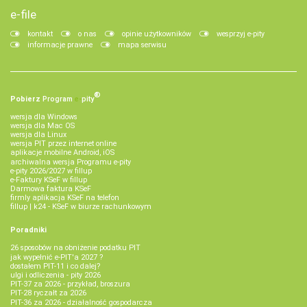
e-file
kontakt
o nas
opinie użytkowników
wesprzyj e-pity
informacje prawne
mapa serwisu
®
Pobierz
Program
e‑
pity
wersja dla Windows
wersja dla Mac OS
wersja dla Linux
wersja PIT przez internet online
aplikacje mobilne Android, iOS
archiwalna wersja Programu e-pity
e-pity 2026/2027 w fillup
e‑Faktury KSeF w fillup
Darmowa faktura KSeF
firmly aplikacja KSeF na telefon
fillup | k24 - KSeF w biurze rachunkowym
Poradniki
26 sposobów na obniżenie podatku PIT
jak wypełnić e-PIT'a 2027 ?
dostałem PIT-11 i co dalej?
ulgi i odliczenia - pity 2026
PIT-37 za 2026 - przykład, broszura
PIT-28 ryczałt za 2026
PIT-36 za 2026 - działalność gospodarcza