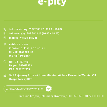
tel. serwisowy: 61 307 00 77 (08:00 - 16:00)
tel. awaryjny: 883 784 626 (16:00 - 18:00)
mail:
serwis@e-pity.pl
e-file sp. z o.o.
(dawniej: e-file sp. z o.o. sp. k.)
ul. Jeziorańska 12
(60-461) Poznań
NIP: 7811934421
Regon: 365695953
KRS: 0001202973
Sąd Rejonowy Poznań Nowe Miasto i Wilda w Poznaniu Wydział VIII
Gospodarczy KRS.
Znajdź Urząd Skarbowy online
Infolinia Krajowej Informacji Skarbowej: 801 055 055, +48 22 330 03 30