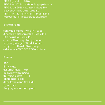
PIT-28 ryczałt za 2026
PIT-36 za 2026 - działalność gospodarcza
PIT-36L za 2026 - podatek liniowy 19%
kiedy otrzymasz zwrot podatku?
PIT-11, PIT-8C, PIT-4R i IFT - Płatnik PIT
rozliczenie PIT przez urząd skarbowy
e-Deklaracje
sprawdź i rozlicz Twój e PIT 2026
dlaczego warto sprawdzić Twój e-PIT
FAQ do usługi Twój e-PIT
e-Urząd Skarbowy obsługa online
kody weryfikacji UPO e-deklaracji
znajdź kod Urzędu Skarbowego
e-deklaracje VAT, CIT, PCC oraz inne
Pomoc
FAQ
filmy Video
dokumentacja - help
kalkulatory podatkowe
darmowy e-book PIT-11
aktualności e-pity
dane techniczne API, XML
Dysk e-pity
Twoje zgłoszenie lub opinia