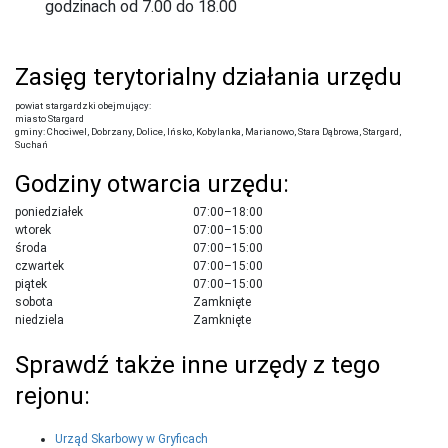
godzinach od 7.00 do 18.00
Zasięg terytorialny działania urzędu
powiat stargardzki obejmujący:
miasto Stargard
gminy: Chociwel, Dobrzany, Dolice, Ińsko, Kobylanka, Marianowo, Stara Dąbrowa, Stargard,
Suchań
Godziny otwarcia urzędu:
poniedziałek
07:00–18:00
wtorek
07:00–15:00
środa
07:00–15:00
czwartek
07:00–15:00
piątek
07:00–15:00
sobota
Zamknięte
niedziela
Zamknięte
Sprawdź także inne urzędy z tego
rejonu:
Urząd Skarbowy w Gryficach