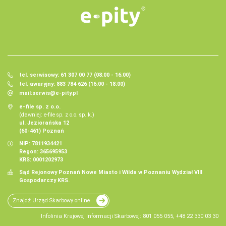
tel. serwisowy: 61 307 00 77 (08:00 - 16:00)
tel. awaryjny: 883 784 626 (16:00 - 18:00)
mail:
serwis@e-pity.pl
e-file sp. z o.o.
(dawniej: e-file sp. z o.o. sp. k.)
ul. Jeziorańska 12
(60-461) Poznań
NIP: 7811934421
Regon: 365695953
KRS: 0001202973
Sąd Rejonowy Poznań Nowe Miasto i Wilda w Poznaniu Wydział VIII
Gospodarczy KRS.
Znajdź Urząd Skarbowy online
Infolinia Krajowej Informacji Skarbowej: 801 055 055, +48 22 330 03 30