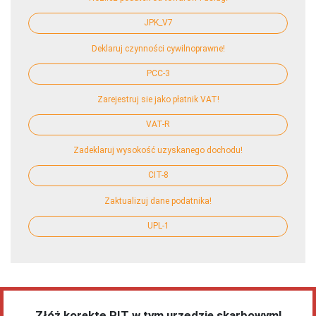
JPK_V7
Deklaruj czynności cywilnoprawne!
PCC-3
Zarejestruj sie jako płatnik VAT!
VAT-R
Zadeklaruj wysokość uzyskanego dochodu!
CIT-8
Zaktualizuj dane podatnika!
UPL-1
Złóż korektę PIT w tym urzędzie skarbowym!