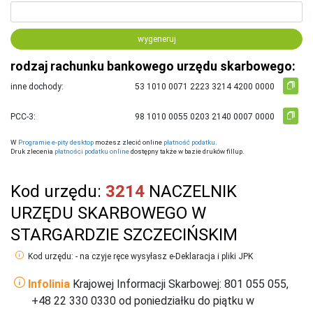
wygeneruj
rodzaj rachunku bankowego urzędu skarbowego:
inne dochody:
PCC-3:
W
Programie e-pity desktop
możesz zlecić online
płatność podatku
.
Druk zlecenia
płatności podatku online
dostępny także w bazie druków fillup.
Kod urzędu:
3214
NACZELNIK
URZĘDU SKARBOWEGO W
STARGARDZIE SZCZECIŃSKIM
Kod urzędu: - na czyje ręce wysyłasz e-Deklaracja i pliki JPK
Infolinia
Krajowej Informacji Skarbowej: 801 055 055,
+48 22 330 0330 od poniedziałku do piątku w