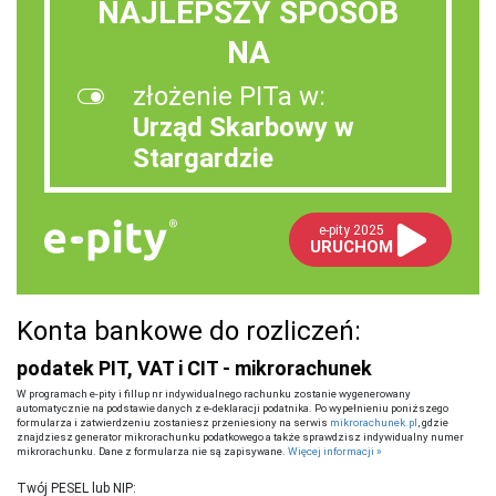
NAJLEPSZY SPOSÓB
NA
złożenie PITa w:
Urząd Skarbowy w
Stargardzie
e-pity 2025
URUCHOM
Konta bankowe do rozliczeń:
podatek PIT, VAT i CIT - mikrorachunek
W programach e-pity i fillup nr indywidualnego rachunku zostanie wygenerowany
automatycznie na podstawie danych z e-deklaracji podatnika. Po wypełnieniu poniższego
formularza i zatwierdzeniu zostaniesz przeniesiony na serwis
mikrorachunek.pl
, gdzie
znajdziesz generator mikrorachunku podatkowego a także sprawdzisz indywidualny numer
mikrorachunku. Dane z formularza nie są zapisywane.
Więcej informacji »
Twój PESEL lub NIP: