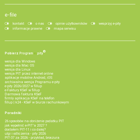
e-file
kontakt
o nas
opinie użytkowników
wesprzyj e-pity
informacje prawne
mapa serwisu
®
Pobierz
Program
e‑
pity
wersja dla Windows
wersja dla Mac OS
wersja dla Linux
wersja PIT przez internet online
aplikacje mobilne Android, iOS
archiwalna wersja Programu e-pity
e-pity 2026/2027 w fillup
e‑Faktury KSeF w fillup
Darmowa faktura KSeF
firmly aplikacja KSeF na telefon
fillup | k24 - KSeF w biurze rachunkowym
Poradniki
26 sposobów na obniżenie podatku PIT
jak wypełnić e-PIT'a 2027 ?
dostałem PIT-11 i co dalej?
ulgi i odliczenia - pity 2026
PIT-37 za 2026 - przykład, broszura