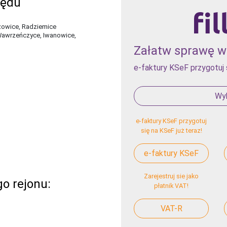
zędu
zowice, Radziemice
Wawrzeńczyce, Iwanowice,
Załatw sprawę w 
e-faktury KSeF przygotuj 
Wyb
e-faktury KSeF przygotuj
się na KSeF już teraz!
e-faktury KSeF
Zarejestruj sie jako
o rejonu:
płatnik VAT!
VAT-R