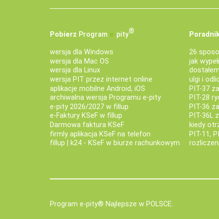
®
Pobierz
Program
e‑
pity
Poradnik
wersja dla Windows
26 sposo
wersja dla Mac OS
jak wypeł
wersja dla Linux
dostałem 
wersja PIT przez internet online
ulgi i odl
aplikacje mobilne Android, iOS
PIT-37 za
archiwalna wersja Programu e-pity
PIT-28 ry
e-pity 2026/2027 w fillup
PIT-36 z
e‑Faktury KSeF w fillup
PIT-36L 
Darmowa faktura KSeF
kiedy ot
firmly aplikacja KSeF na telefon
PIT-11, P
fillup | k24 - KSeF w biurze rachunkowym
rozlicze
Program e-pity® Najlepsze w POLSCE.