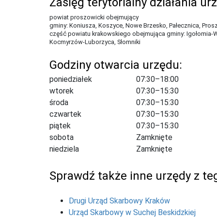
Zasięg terytorialny działania ur
powiat proszowicki obejmujący
gminy: Koniusza, Koszyce, Nowe Brzesko, Pałecznica, Pros
część powiatu krakowskiego obejmująca gminy: Igołomia-
Kocmyrzów-Luborzyca, Słomniki
Godziny otwarcia urzędu:
poniedziałek
07:30–18:00
wtorek
07:30–15:30
środa
07:30–15:30
czwartek
07:30–15:30
piątek
07:30–15:30
sobota
Zamknięte
niedziela
Zamknięte
Sprawdź także inne urzędy z teg
Drugi Urząd Skarbowy Kraków
Urząd Skarbowy w Suchej Beskidzkiej