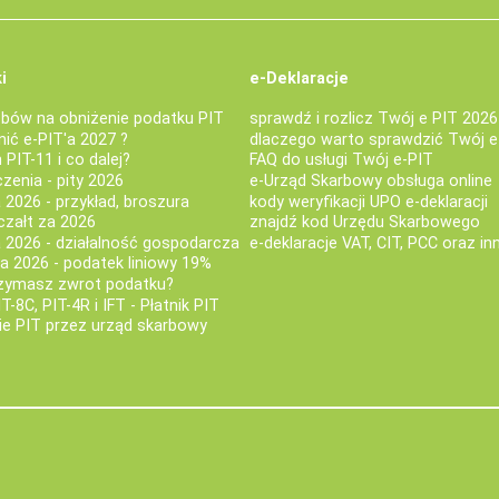
i
e-Deklaracje
bów na obniżenie podatku PIT
sprawdź i rozlicz Twój e PIT 2026
nić e-PIT'a 2027 ?
dlaczego warto sprawdzić Twój e
PIT-11 i co dalej?
FAQ do usługi Twój e-PIT
iczenia - pity 2026
e-Urząd Skarbowy obsługa online
 2026 - przykład, broszura
kody weryfikacji UPO e-deklaracji
czałt za 2026
znajdź kod Urzędu Skarbowego
a 2026 - działalność gospodarcza
e-deklaracje VAT, CIT, PCC oraz in
za 2026 - podatek liniowy 19%
rzymasz zwrot podatku?
IT-8C, PIT-4R i IFT - Płatnik PIT
nie PIT przez urząd skarbowy