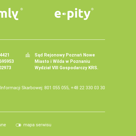
34421
Sąd Rejonowy Poznań Nowe
695953
Miasto i Wilda w Poznaniu
02973
Wydział VIII Gospodarczy KRS.
j Informacji Skarbowej: 801 055 055, +48 22 330 03 30
wne
mapa serwisu