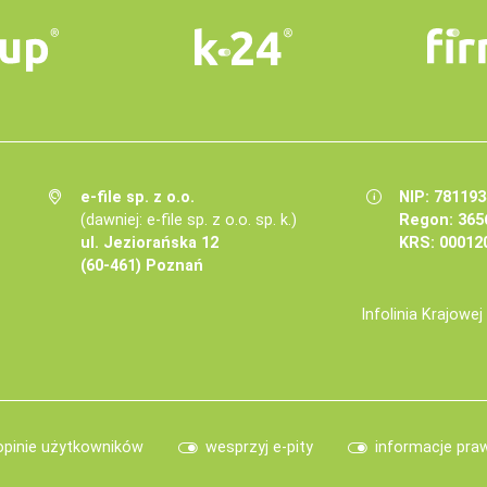
e-file sp. z o.o.
NIP: 78119
(dawniej: e-file sp. z o.o. sp. k.)
Regon: 365
ul. Jeziorańska 12
KRS: 00012
(60-461) Poznań
Infolinia Krajowe
opinie użytkowników
wesprzyj e-pity
informacje pra