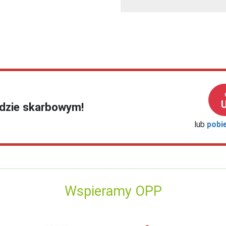
ędzie skarbowym!
lub
pobi
Wspieramy OPP