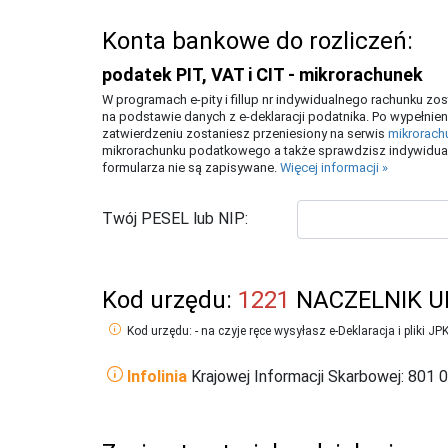
Konta bankowe do rozliczeń:
podatek PIT, VAT i CIT - mikrorachunek
W programach e-pity i fillup nr indywidualnego rachunku z
na podstawie danych z e-deklaracji podatnika. Po wypełnien
zatwierdzeniu zostaniesz przeniesiony na serwis
mikrorach
mikrorachunku podatkowego a także sprawdzisz indywidual
formularza nie są zapisywane.
Więcej informacji »
Twój PESEL lub NIP:
Kod urzędu:
1221
NACZELNIK 
Kod urzędu: - na czyje ręce wysyłasz e-Deklaracja i pliki JP
Infolinia
Krajowej Informacji Skarbowej: 801 