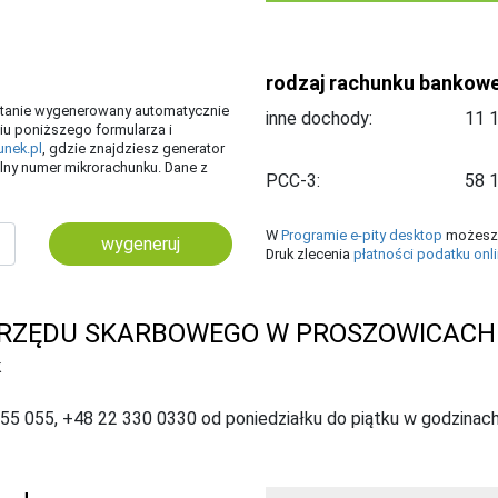
rodzaj rachunku bankow
ostanie wygenerowany automatycznie
inne dochody:
iu poniższego formularza i
unek.pl
, gdzie znajdziesz generator
ny numer mikrorachunku. Dane z
PCC-3:
W
Programie e-pity desktop
możesz 
wygeneruj
Druk zlecenia
płatności podatku onl
URZĘDU SKARBOWEGO W PROSZOWICACH
K
055 055, +48 22 330 0330 od poniedziałku do piątku w godzinach