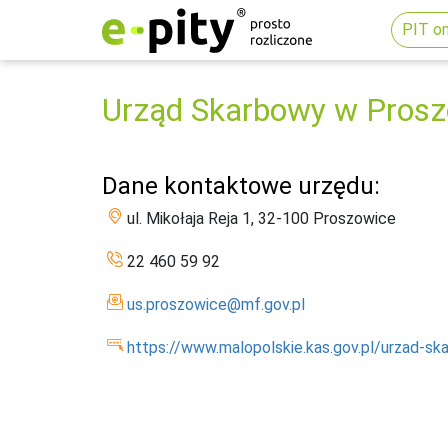
PIT on
Urząd Skarbowy w Pros
Dane kontaktowe urzędu:
ul. Mikołaja Reja 1, 32-100 Proszowice
22 460 59 92
us.proszowice@mf.gov.pl
https://www.malopolskie.kas.gov.pl/urzad-s