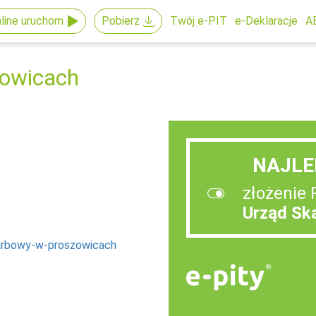
line uruchom
Pobierz
Twój e-PIT
e-Deklaracje
A
zowicach
NAJLE
złożenie 
Urząd Sk
karbowy-w-proszowicach