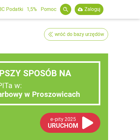
BC Podatki
1,5%
Pomoc
Zaloguj
wróć do bazy urzędów
PSZY SPOSÓB NA
PITa w:
arbowy w Proszowicach
e-pity 2025
URUCHOM