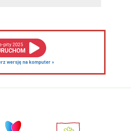
e-pity 2025
URUCHOM
erz wersję na komputer