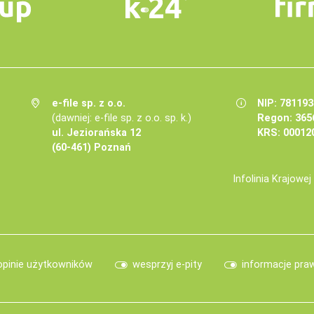
e-file sp. z o.o.
NIP: 78119
(dawniej: e-file sp. z o.o. sp. k.)
Regon: 365
ul. Jeziorańska 12
KRS: 00012
(60-461) Poznań
Infolinia Krajowe
opinie użytkowników
wesprzyj e-pity
informacje pra