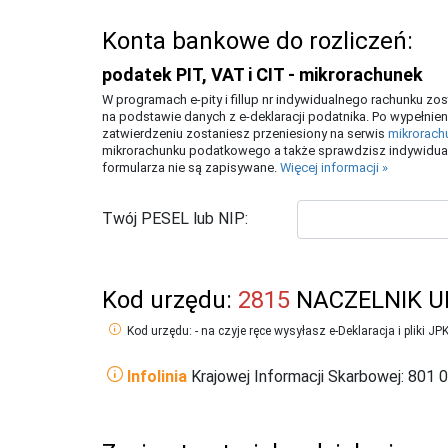
Konta bankowe do rozliczeń:
podatek PIT, VAT i CIT - mikrorachunek
W programach e-pity i fillup nr indywidualnego rachunku z
na podstawie danych z e-deklaracji podatnika. Po wypełnien
zatwierdzeniu zostaniesz przeniesiony na serwis
mikrorach
mikrorachunku podatkowego a także sprawdzisz indywidual
formularza nie są zapisywane.
Więcej informacji »
Twój PESEL lub NIP:
Kod urzędu:
2815
NACZELNIK U
Kod urzędu: - na czyje ręce wysyłasz e-Deklaracja i pliki JP
Infolinia
Krajowej Informacji Skarbowej: 801 