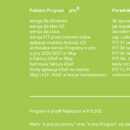
®
Pobierz
Program
e‑
pity
Poradnik
wersja dla Windows
26 sposo
wersja dla Mac OS
jak wypeł
wersja dla Linux
dostałem 
wersja PIT przez internet online
ulgi i odl
aplikacje mobilne Android, iOS
PIT-37 za
archiwalna wersja Programu e-pity
PIT-28 ry
e-pity 2026/2027 w fillup
PIT-36 z
e‑Faktury KSeF w fillup
PIT-36L 
Darmowa faktura KSeF
kiedy ot
firmly aplikacja KSeF na telefon
PIT-11, P
fillup | k24 - KSeF w biurze rachunkowym
rozlicze
Program e-pity® Najlepsze w POLSCE.
Marki: "e-pity po prostu" oraz "e-pity Program" są 