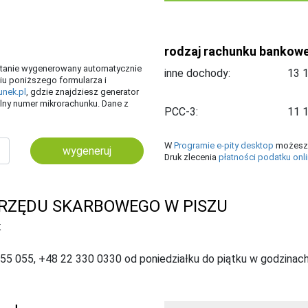
rodzaj rachunku bankow
ostanie wygenerowany automatycznie
inne dochody:
iu poniższego formularza i
unek.pl
, gdzie znajdziesz generator
ny numer mikrorachunku. Dane z
PCC-3:
W
Programie e-pity desktop
możesz 
wygeneruj
Druk zlecenia
płatności podatku onl
RZĘDU SKARBOWEGO W PISZU
K
055 055, +48 22 330 0330 od poniedziałku do piątku w godzinach