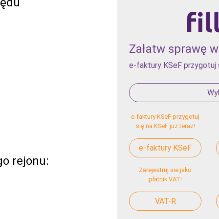
zędu
Załatw sprawę w 
e-faktury KSeF przygotuj 
Wyb
e-faktury KSeF przygotuj
się na KSeF już teraz!
e-faktury KSeF
o rejonu:
Zarejestruj sie jako
płatnik VAT!
VAT-R