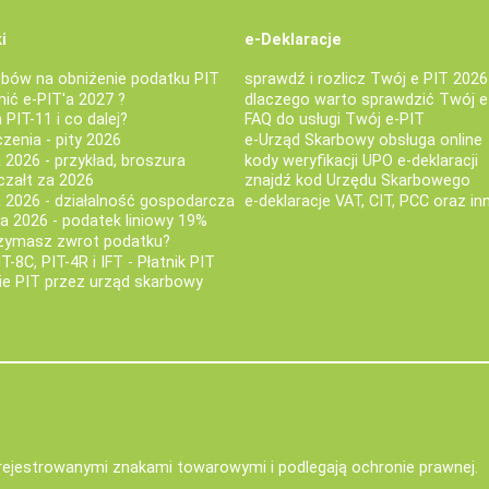
i
e-Deklaracje
bów na obniżenie podatku PIT
sprawdź i rozlicz Twój e PIT 2026
nić e-PIT'a 2027 ?
dlaczego warto sprawdzić Twój e
PIT-11 i co dalej?
FAQ do usługi Twój e-PIT
iczenia - pity 2026
e-Urząd Skarbowy obsługa online
 2026 - przykład, broszura
kody weryfikacji UPO e-deklaracji
czałt za 2026
znajdź kod Urzędu Skarbowego
a 2026 - działalność gospodarcza
e-deklaracje VAT, CIT, PCC oraz in
za 2026 - podatek liniowy 19%
rzymasz zwrot podatku?
IT-8C, PIT-4R i IFT - Płatnik PIT
nie PIT przez urząd skarbowy
zarejestrowanymi znakami towarowymi i podlegają ochronie prawnej.