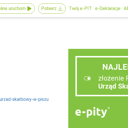
line uruchom
Pobierz
Twój e-PIT
e-Deklaracje
A
NAJLE
złożenie 
Urząd Sk
/urzad-skarbowy-w-piszu