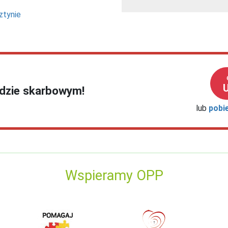
ztynie
ędzie skarbowym!
lub
pobi
Wspieramy OPP