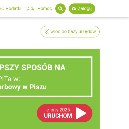
BC Podatki
1,5%
Pomoc
Zaloguj
wróć do bazy urzędów
PSZY SPOSÓB NA
PITa w:
arbowy w Piszu
e-pity 2025
URUCHOM