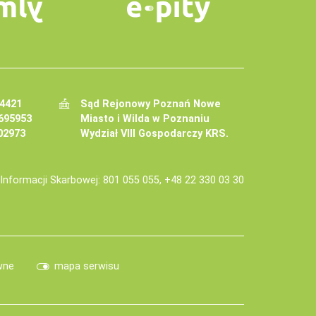
34421
Sąd Rejonowy Poznań Nowe
695953
Miasto i Wilda w Poznaniu
02973
Wydział VIII Gospodarczy KRS.
j Informacji Skarbowej: 801 055 055, +48 22 330 03 30
wne
mapa serwisu