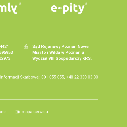
34421
Sąd Rejonowy Poznań Nowe
695953
Miasto i Wilda w Poznaniu
02973
Wydział VIII Gospodarczy KRS.
j Informacji Skarbowej: 801 055 055, +48 22 330 03 30
wne
mapa serwisu