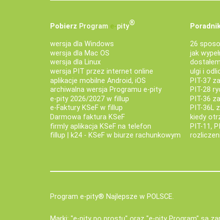
®
Pobierz
Program
e‑
pity
Poradnik
wersja dla Windows
26 sposo
wersja dla Mac OS
jak wypeł
wersja dla Linux
dostałem 
wersja PIT przez internet online
ulgi i odl
aplikacje mobilne Android, iOS
PIT-37 za
archiwalna wersja Programu e-pity
PIT-28 ry
e-pity 2026/2027 w fillup
PIT-36 z
e‑Faktury KSeF w fillup
PIT-36L 
Darmowa faktura KSeF
kiedy ot
firmly aplikacja KSeF na telefon
PIT-11, P
fillup | k24 - KSeF w biurze rachunkowym
rozlicze
Program e-pity® Najlepsze w POLSCE.
Marki: "e-pity po prostu" oraz "e-pity Program" są 