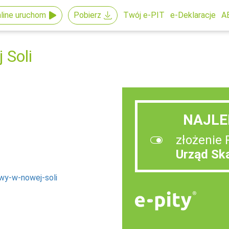
line uruchom
Pobierz
Twój e-PIT
e-Deklaracje
A
 Soli
NAJLE
złożenie 
Urząd Sk
owy-w-nowej-soli