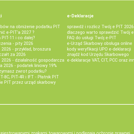
i
e-Deklaracje
bów na obniżenie podatku PIT
sprawdź i rozlicz Twój e PIT 2026
nić e-PIT'a 2027 ?
dlaczego warto sprawdzić Twój e
PIT-11 i co dalej?
FAQ do usługi Twój e-PIT
iczenia - pity 2026
e-Urząd Skarbowy obsługa online
 2026 - przykład, broszura
kody weryfikacji UPO e-deklaracji
czałt za 2026
znajdź kod Urzędu Skarbowego
a 2026 - działalność gospodarcza
e-deklaracje VAT, CIT, PCC oraz in
za 2026 - podatek liniowy 19%
rzymasz zwrot podatku?
IT-8C, PIT-4R i IFT - Płatnik PIT
nie PIT przez urząd skarbowy
zarejestrowanymi znakami towarowymi i podlegają ochronie prawnej.