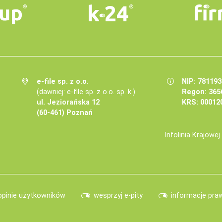
e-file sp. z o.o.
NIP: 78119
(dawniej: e-file sp. z o.o. sp. k.)
Regon: 365
ul. Jeziorańska 12
KRS: 00012
(60-461) Poznań
Infolinia Krajowe
opinie użytkowników
wesprzyj e-pity
informacje pra