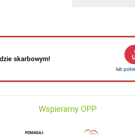
ędzie skarbowym!
lub
pobi
Wspieramy OPP