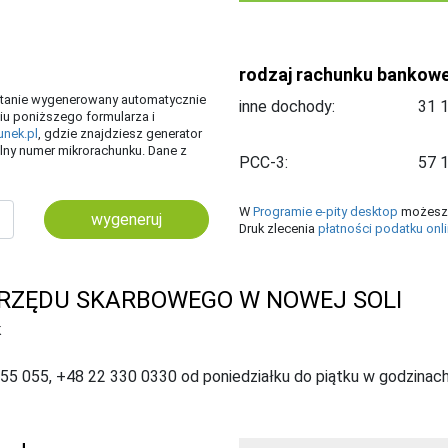
rodzaj rachunku bankow
ostanie wygenerowany automatycznie
inne dochody:
iu poniższego formularza i
unek.pl
, gdzie znajdziesz generator
ny numer mikrorachunku. Dane z
PCC-3:
W
Programie e-pity desktop
możesz 
wygeneruj
Druk zlecenia
płatności podatku onl
RZĘDU SKARBOWEGO W NOWEJ SOLI
K
055 055, +48 22 330 0330 od poniedziałku do piątku w godzinach