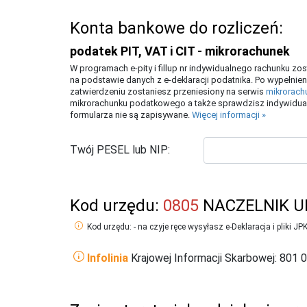
Konta bankowe do rozliczeń:
podatek PIT, VAT i CIT - mikrorachunek
W programach e-pity i fillup nr indywidualnego rachunku z
na podstawie danych z e-deklaracji podatnika. Po wypełnien
zatwierdzeniu zostaniesz przeniesiony na serwis
mikrorach
mikrorachunku podatkowego a także sprawdzisz indywidual
formularza nie są zapisywane.
Więcej informacji »
Twój PESEL lub NIP:
Kod urzędu:
0805
NACZELNIK U
Kod urzędu: - na czyje ręce wysyłasz e-Deklaracja i pliki JP
Infolinia
Krajowej Informacji Skarbowej: 801 