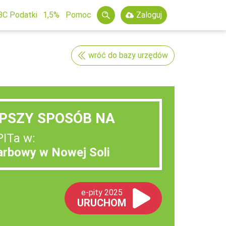
BC Podatki
1,5%
Pomoc
Zaloguj
wróć do bazy urzędów
PSZY SPOSÓB NA
PITa w:
arbowy w Nowej Soli
e-pity 2025
URUCHOM