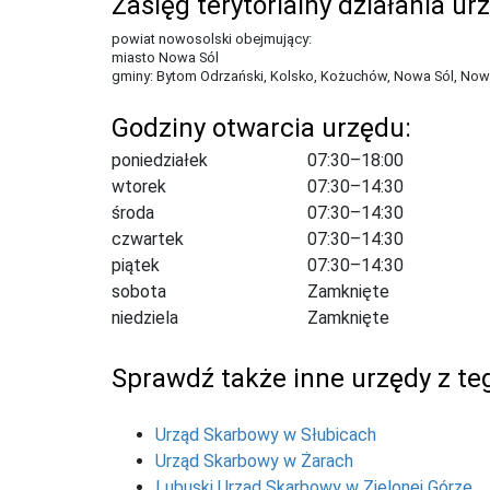
Zasięg terytorialny działania ur
powiat nowosolski obejmujący:
miasto Nowa Sól
gminy: Bytom Odrzański, Kolsko, Kożuchów, Nowa Sól, Nowe
Godziny otwarcia urzędu:
poniedziałek
07:30–18:00
wtorek
07:30–14:30
środa
07:30–14:30
czwartek
07:30–14:30
piątek
07:30–14:30
sobota
Zamknięte
niedziela
Zamknięte
Sprawdź także inne urzędy z teg
Urząd Skarbowy w Słubicach
Urząd Skarbowy w Żarach
Lubuski Urząd Skarbowy w Zielonej Górze