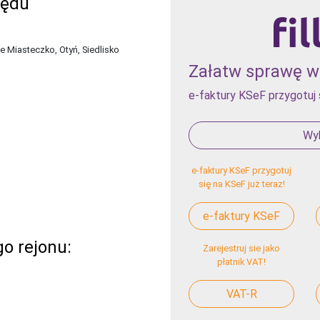
zędu
 Miasteczko, Otyń, Siedlisko
Załatw sprawę w 
e-faktury KSeF przygotuj 
Wyb
e-faktury KSeF przygotuj
się na KSeF już teraz!
e-faktury KSeF
o rejonu:
Zarejestruj sie jako
płatnik VAT!
VAT-R