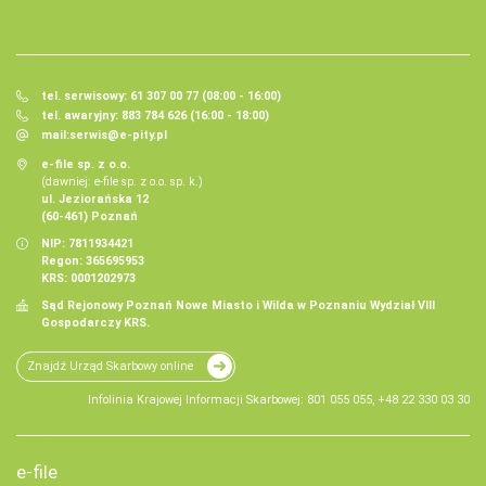
tel. serwisowy: 61 307 00 77 (08:00 - 16:00)
tel. awaryjny: 883 784 626 (16:00 - 18:00)
mail:
serwis@e-pity.pl
e-file sp. z o.o.
(dawniej: e-file sp. z o.o. sp. k.)
ul. Jeziorańska 12
(60-461) Poznań
NIP: 7811934421
Regon: 365695953
KRS: 0001202973
Sąd Rejonowy Poznań Nowe Miasto i Wilda w Poznaniu Wydział VIII
Gospodarczy KRS.
Znajdź Urząd Skarbowy online
Infolinia Krajowej Informacji Skarbowej: 801 055 055, +48 22 330 03 30
e-file