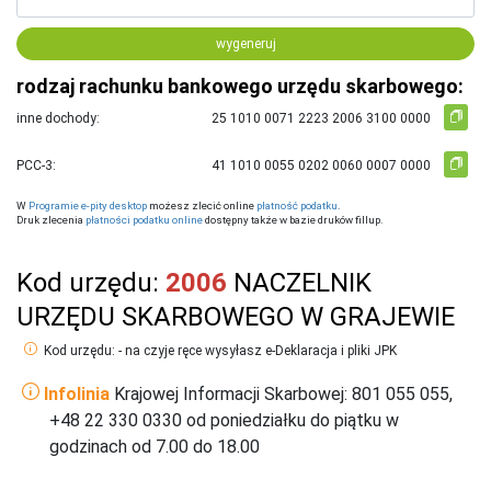
wygeneruj
rodzaj rachunku bankowego urzędu skarbowego:
inne dochody:
PCC-3:
W
Programie e-pity desktop
możesz zlecić online
płatność podatku
.
Druk zlecenia
płatności podatku online
dostępny także w bazie druków fillup.
Kod urzędu:
2006
NACZELNIK
URZĘDU SKARBOWEGO W GRAJEWIE
Kod urzędu: - na czyje ręce wysyłasz e-Deklaracja i pliki JPK
Infolinia
Krajowej Informacji Skarbowej: 801 055 055,
+48 22 330 0330 od poniedziałku do piątku w
godzinach od 7.00 do 18.00