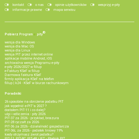
kontakt
o nas
opinie użytkowników
wesprzyj e-pity
informacje prawne
mapa serwisu
®
Pobierz
Program
e‑
pity
wersja dla Windows
wersja dla Mac OS
wersja dla Linux
wersja PIT przez internet online
aplikacje mobilne Android, iOS
archiwalna wersja Programu e-pity
e-pity 2026/2027 w fillup
e‑Faktury KSeF w fillup
Darmowa faktura KSeF
firmly aplikacja KSeF na telefon
fillup | k24 - KSeF w biurze rachunkowym
Poradniki
26 sposobów na obniżenie podatku PIT
jak wypełnić e-PIT'a 2027 ?
dostałem PIT-11 i co dalej?
ulgi i odliczenia - pity 2026
PIT-37 za 2026 - przykład, broszura
PIT-28 ryczałt za 2026
PIT-36 za 2026 - działalność gospodarcza
PIT-36L za 2026 - podatek liniowy 19%
kiedy otrzymasz zwrot podatku?
PIT-11, PIT-8C, PIT-4R i IFT - Płatnik PIT