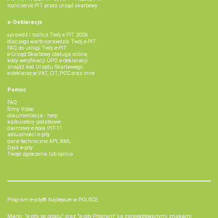
rozliczenie PIT przez urząd skarbowy
e-Deklaracje
sprawdź i rozlicz Twój e PIT 2026
dlaczego warto sprawdzić Twój e-PIT
FAQ do usługi Twój e-PIT
e-Urząd Skarbowy obsługa online
kody weryfikacji UPO e-deklaracji
znajdź kod Urzędu Skarbowego
e-deklaracje VAT, CIT, PCC oraz inne
Pomoc
FAQ
filmy Video
dokumentacja - help
kalkulatory podatkowe
darmowy e-book PIT-11
aktualności e-pity
dane techniczne API, XML
Dysk e-pity
Twoje zgłoszenie lub opinia
Program e-pity® Najlepsze w POLSCE.
Marki: "e-pity po prostu" oraz "e-pity Program" są zarejestrowanymi znakami