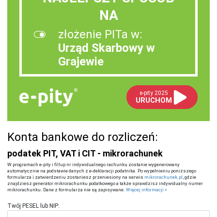
NA
złożenie PITa w:
Urząd Skarbowy w
Grajewie
e-pity 2025
URUCHOM
Konta bankowe do rozliczeń:
podatek PIT, VAT i CIT - mikrorachunek
W programach e-pity i fillup nr indywidualnego rachunku zostanie wygenerowany
automatycznie na podstawie danych z e-deklaracji podatnika. Po wypełnieniu poniższego
formularza i zatwierdzeniu zostaniesz przeniesiony na serwis
mikrorachunek.pl
, gdzie
znajdziesz generator mikrorachunku podatkowego a także sprawdzisz indywidualny numer
mikrorachunku. Dane z formularza nie są zapisywane.
Więcej informacji »
Twój PESEL lub NIP: