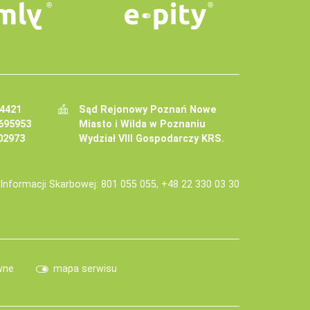
34421
Sąd Rejonowy Poznań Nowe
695953
Miasto i Wilda w Poznaniu
02973
Wydział VIII Gospodarczy KRS.
j Informacji Skarbowej: 801 055 055, +48 22 330 03 30
wne
mapa serwisu