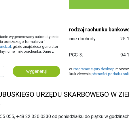
rodzaj rachunku bankow
ostanie wygenerowany automatycznie
inne dochody:
iu poniższego formularza i
unek.pl
, gdzie znajdziesz generator
ny numer mikrorachunku. Dane z
PCC-3:
W
Programie e-pity desktop
możesz 
wygeneruj
Druk zlecenia
płatności podatku onl
UBUSKIEGO URZĘDU SKARBOWEGO W ZIE
K
055 055, +48 22 330 0330 od poniedziałku do piątku w godzinach