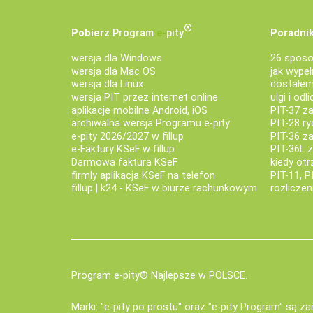
®
Pobierz
Program
e‑
pity
Poradnik
wersja dla Windows
26 sposo
wersja dla Mac OS
jak wypeł
wersja dla Linux
dostałem 
wersja PIT przez internet online
ulgi i odl
aplikacje mobilne Android, iOS
PIT-37 za
archiwalna wersja Programu e-pity
PIT-28 ry
e-pity 2026/2027 w fillup
PIT-36 z
e‑Faktury KSeF w fillup
PIT-36L 
Darmowa faktura KSeF
kiedy ot
firmly aplikacja KSeF na telefon
PIT-11, P
fillup | k24 - KSeF w biurze rachunkowym
rozlicze
Program e-pity® Najlepsze w POLSCE.
Marki: "e-pity po prostu" oraz "e-pity Program" są 