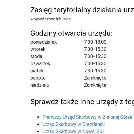
Zasięg terytorialny działania ur
województwo lubuskie
Godziny otwarcia urzędu:
poniedziałek
7:30-18:00
wtorek
7:30-15:30
środa
7:30-15:30
czwartek
7:30-15:30
piątek
7:30-15:30
sobota
Zamknięte
niedziela
Zamknięte
Sprawdź także inne urzędy z teg
Pierwszy Urząd Skarbowy w Zielonej Górze
Urząd Skarbowy w Drezdenku
Urząd Skarbowy w Nowej Soli