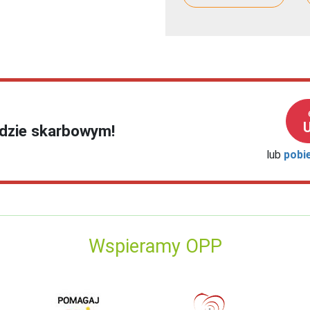
ędzie skarbowym!
lub
pobi
Wspieramy OPP