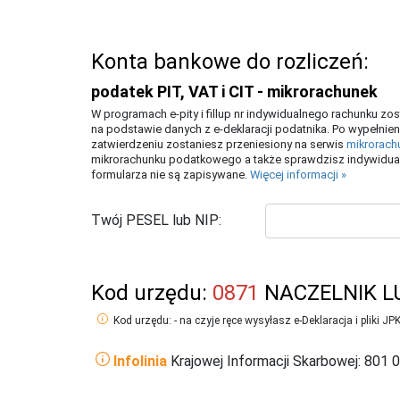
Konta bankowe do rozliczeń:
podatek PIT, VAT i CIT - mikrorachunek
W programach e-pity i fillup nr indywidualnego rachunku z
na podstawie danych z e-deklaracji podatnika. Po wypełnien
zatwierdzeniu zostaniesz przeniesiony na serwis
mikrorach
mikrorachunku podatkowego a także sprawdzisz indywidual
formularza nie są zapisywane.
Więcej informacji »
Twój PESEL lub NIP:
Kod urzędu:
0871
NACZELNIK L
Kod urzędu: - na czyje ręce wysyłasz e-Deklaracja i pliki JP
Infolinia
Krajowej Informacji Skarbowej: 801 