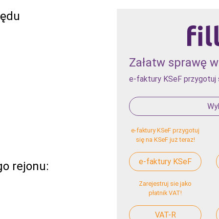
zędu
Załatw sprawę w 
e-faktury KSeF przygotuj 
Wyb
e-faktury KSeF przygotuj
się na KSeF już teraz!
e-faktury KSeF
o rejonu:
Zarejestruj sie jako
płatnik VAT!
VAT-R