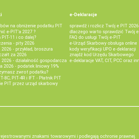
i
e-Deklaracje
bów na obniżenie podatku PIT
sprawdź i rozlicz Twój e PIT 2026
nić e-PIT'a 2027 ?
dlaczego warto sprawdzić Twój e
PIT-11 i co dalej?
FAQ do usługi Twój e-PIT
iczenia - pity 2026
e-Urząd Skarbowy obsługa online
 2026 - przykład, broszura
kody weryfikacji UPO e-deklaracji
czałt za 2026
znajdź kod Urzędu Skarbowego
a 2026 - działalność gospodarcza
e-deklaracje VAT, CIT, PCC oraz in
za 2026 - podatek liniowy 19%
rzymasz zwrot podatku?
IT-8C, PIT-4R i IFT - Płatnik PIT
nie PIT przez urząd skarbowy
zarejestrowanymi znakami towarowymi i podlegają ochronie prawnej.