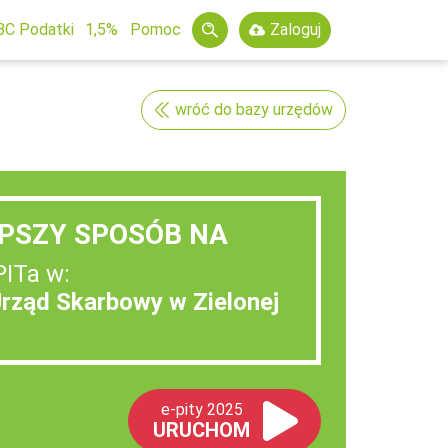
BC Podatki
1,5%
Pomoc
Zaloguj
wróć do bazy urzędów
PSZY SPOSÓB NA
PITa w:
Urząd Skarbowy w Zielonej
e-pity 2025
URUCHOM