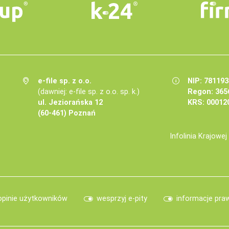
e-file sp. z o.o.
NIP: 78119
(dawniej: e-file sp. z o.o. sp. k.)
Regon: 365
ul. Jeziorańska 12
KRS: 00012
(60-461) Poznań
Infolinia Krajowe
opinie użytkowników
wesprzyj e-pity
informacje pra