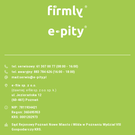
tel. serwisowy: 61 307 00 77 (08:00 - 16:00)
tel. awaryjny: 883 784 626 (16:00 - 18:00)
mail:
serwis@e-pity.pl
e-file sp. z o.o.
(dawniej: e-file sp. z o.o. sp. k.)
ul. Jeziorańska 12
(60-461) Poznań
NIP: 7811934421
Regon: 365695953
KRS: 0001202973
Sąd Rejonowy Poznań Nowe Miasto i Wilda w Poznaniu Wydział VIII
Gospodarczy KRS.