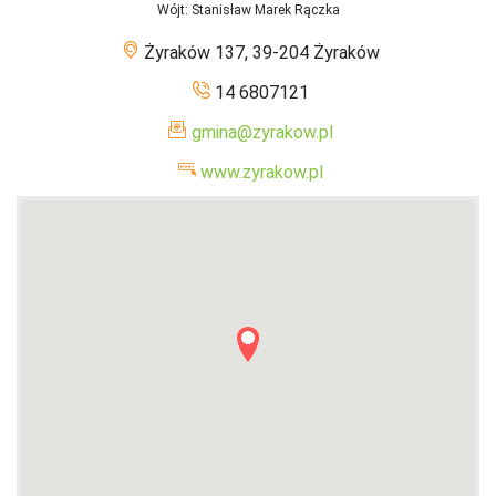
Wójt
: Stanisław Marek Rączka
Żyraków 137, 39-204 Żyraków
14 6807121
gmina@zyrakow.pl
www.zyrakow.pl