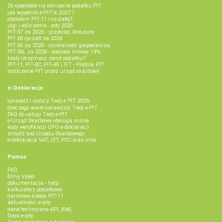
26 sposobów na obniżenie podatku PIT
jak wypełnić e-PIT'a 2027 ?
dostałem PIT-11 i co dalej?
ulgi i odliczenia - pity 2026
PIT-37 za 2026 - przykład, broszura
PIT-28 ryczałt za 2026
PIT-36 za 2026 - działalność gospodarcza
PIT-36L za 2026 - podatek liniowy 19%
kiedy otrzymasz zwrot podatku?
PIT-11, PIT-8C, PIT-4R i IFT - Płatnik PIT
rozliczenie PIT przez urząd skarbowy
e-Deklaracje
sprawdź i rozlicz Twój e PIT 2026
dlaczego warto sprawdzić Twój e-PIT
FAQ do usługi Twój e-PIT
e-Urząd Skarbowy obsługa online
kody weryfikacji UPO e-deklaracji
znajdź kod Urzędu Skarbowego
e-deklaracje VAT, CIT, PCC oraz inne
Pomoc
FAQ
filmy Video
dokumentacja - help
kalkulatory podatkowe
darmowy e-book PIT-11
aktualności e-pity
dane techniczne API, XML
Dysk e-pity