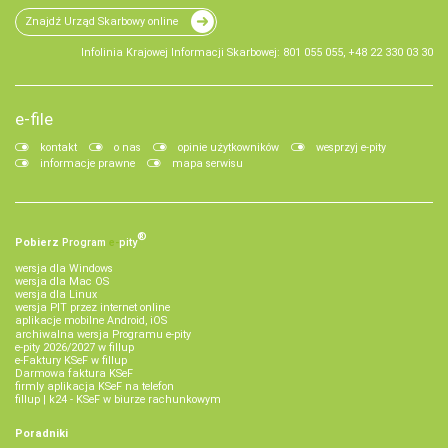
Znajdź Urząd Skarbowy online
Infolinia Krajowej Informacji Skarbowej: 801 055 055, +48 22 330 03 30
e-file
kontakt
o nas
opinie użytkowników
wesprzyj e-pity
informacje prawne
mapa serwisu
®
Pobierz
Program
e‑
pity
wersja dla Windows
wersja dla Mac OS
wersja dla Linux
wersja PIT przez internet online
aplikacje mobilne Android, iOS
archiwalna wersja Programu e-pity
e-pity 2026/2027 w fillup
e‑Faktury KSeF w fillup
Darmowa faktura KSeF
firmly aplikacja KSeF na telefon
fillup | k24 - KSeF w biurze rachunkowym
Poradniki