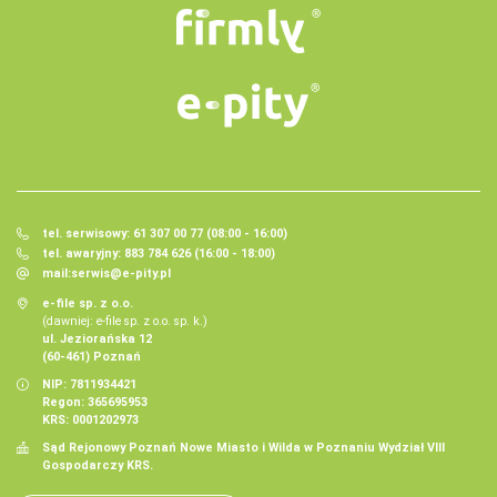
tel. serwisowy: 61 307 00 77 (08:00 - 16:00)
tel. awaryjny: 883 784 626 (16:00 - 18:00)
mail:
serwis@e-pity.pl
e-file sp. z o.o.
(dawniej: e-file sp. z o.o. sp. k.)
ul. Jeziorańska 12
(60-461) Poznań
NIP: 7811934421
Regon: 365695953
KRS: 0001202973
Sąd Rejonowy Poznań Nowe Miasto i Wilda w Poznaniu Wydział VIII
Gospodarczy KRS.