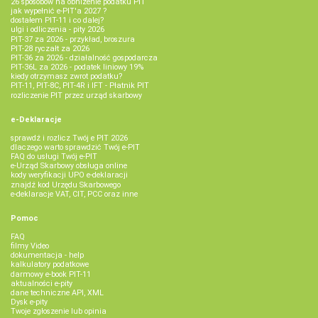
26 sposobów na obniżenie podatku PIT
jak wypełnić e-PIT'a 2027 ?
dostałem PIT-11 i co dalej?
ulgi i odliczenia - pity 2026
PIT-37 za 2026 - przykład, broszura
PIT-28 ryczałt za 2026
PIT-36 za 2026 - działalność gospodarcza
PIT-36L za 2026 - podatek liniowy 19%
kiedy otrzymasz zwrot podatku?
PIT-11, PIT-8C, PIT-4R i IFT - Płatnik PIT
rozliczenie PIT przez urząd skarbowy
e-Deklaracje
sprawdź i rozlicz Twój e PIT 2026
dlaczego warto sprawdzić Twój e-PIT
FAQ do usługi Twój e-PIT
e-Urząd Skarbowy obsługa online
kody weryfikacji UPO e-deklaracji
znajdź kod Urzędu Skarbowego
e-deklaracje VAT, CIT, PCC oraz inne
Pomoc
FAQ
filmy Video
dokumentacja - help
kalkulatory podatkowe
darmowy e-book PIT-11
aktualności e-pity
dane techniczne API, XML
Dysk e-pity
Twoje zgłoszenie lub opinia