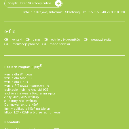
Znajdź Urząd Skarbowy online
Infolinia Krajowej Informacji Skarbowej: 801 055 055, +48 22 330 03 30
e-file
kontakt
o nas
opinie użytkowników
wesprzyj e-pity
informacje prawne
mapa serwisu
®
Pobierz
Program
e‑
pity
wersja dla Windows
wersja dla Mac OS
wersja dla Linux
wersja PIT przez internet online
aplikacje mobilne Android, iOS
archiwalna wersja Programu e-pity
e-pity 2026/2027 w fillup
e‑Faktury KSeF w fillup
Darmowa faktura KSeF
firmly aplikacja KSeF na telefon
fillup | k24 - KSeF w biurze rachunkowym
Poradniki