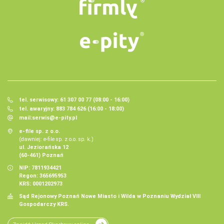
tel. serwisowy: 61 307 00 77 (08:00 - 16:00)
tel. awaryjny: 883 784 626 (16:00 - 18:00)
mail:
serwis@e-pity.pl
e-file sp. z o.o.
(dawniej: e-file sp. z o.o. sp. k.)
ul. Jeziorańska 12
(60-461) Poznań
NIP: 7811934421
Regon: 365695953
KRS: 0001202973
Sąd Rejonowy Poznań Nowe Miasto i Wilda w Poznaniu Wydział VIII
Gospodarczy KRS.