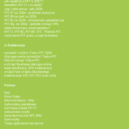
jak wypełnić e-PIT'a 2027 ?
dostałem PIT-11 i co dalej?
ulgi i odliczenia - pity 2026
PIT-37 za 2026 - przykład, broszura
PIT-28 ryczałt za 2026
PIT-36 za 2026 - działalność gospodarcza
PIT-36L za 2026 - podatek liniowy 19%
kiedy otrzymasz zwrot podatku?
PIT-11, PIT-8C, PIT-4R i IFT - Płatnik PIT
rozliczenie PIT przez urząd skarbowy
e-Deklaracje
sprawdź i rozlicz Twój e PIT 2026
dlaczego warto sprawdzić Twój e-PIT
FAQ do usługi Twój e-PIT
e-Urząd Skarbowy obsługa online
kody weryfikacji UPO e-deklaracji
znajdź kod Urzędu Skarbowego
e-deklaracje VAT, CIT, PCC oraz inne
Pomoc
FAQ
filmy Video
dokumentacja - help
kalkulatory podatkowe
darmowy e-book PIT-11
aktualności e-pity
dane techniczne API, XML
Dysk e-pity
Twoje zgłoszenie lub opinia