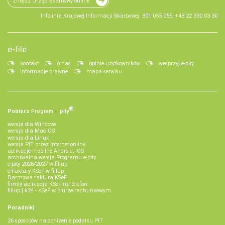
Znajdź Urząd Skarbowy online
Infolinia Krajowej Informacji Skarbowej: 801 055 055, +48 22 330 03 30
e-file
kontakt
o nas
opinie użytkowników
wesprzyj e-pity
informacje prawne
mapa serwisu
®
Pobierz
Program
e‑
pity
wersja dla Windows
wersja dla Mac OS
wersja dla Linux
wersja PIT przez internet online
aplikacje mobilne Android, iOS
archiwalna wersja Programu e-pity
e-pity 2026/2027 w fillup
e‑Faktury KSeF w fillup
Darmowa faktura KSeF
firmly aplikacja KSeF na telefon
fillup | k24 - KSeF w biurze rachunkowym
Poradniki
26 sposobów na obniżenie podatku PIT