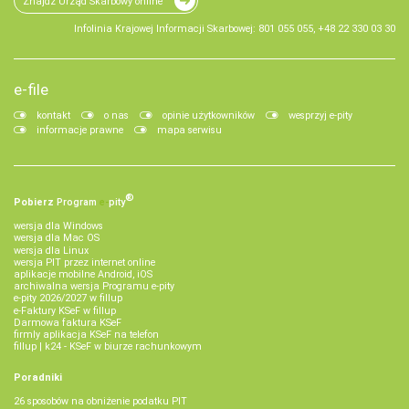
Znajdź Urząd Skarbowy online
Infolinia Krajowej Informacji Skarbowej: 801 055 055, +48 22 330 03 30
e-file
kontakt
o nas
opinie użytkowników
wesprzyj e-pity
informacje prawne
mapa serwisu
®
Pobierz
Program
e‑
pity
wersja dla Windows
wersja dla Mac OS
wersja dla Linux
wersja PIT przez internet online
aplikacje mobilne Android, iOS
archiwalna wersja Programu e-pity
e-pity 2026/2027 w fillup
e‑Faktury KSeF w fillup
Darmowa faktura KSeF
firmly aplikacja KSeF na telefon
fillup | k24 - KSeF w biurze rachunkowym
Poradniki
26 sposobów na obniżenie podatku PIT