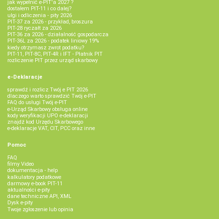
jak wypełnić e-PIT'a 2027 ?
dostałem PIT-11 i co dalej?
ulgi i odliczenia - pity 2026
PIT-37 za 2026 - przykład, broszura
PIT-28 ryczałt za 2026
PIT-36 za 2026 - działalność gospodarcza
PIT-36L za 2026 - podatek liniowy 19%
kiedy otrzymasz zwrot podatku?
PIT-11, PIT-8C, PIT-4R i IFT - Płatnik PIT
rozliczenie PIT przez urząd skarbowy
e-Deklaracje
sprawdź i rozlicz Twój e PIT 2026
dlaczego warto sprawdzić Twój e-PIT
FAQ do usługi Twój e-PIT
e-Urząd Skarbowy obsługa online
kody weryfikacji UPO e-deklaracji
znajdź kod Urzędu Skarbowego
e-deklaracje VAT, CIT, PCC oraz inne
Pomoc
FAQ
filmy Video
dokumentacja - help
kalkulatory podatkowe
darmowy e-book PIT-11
aktualności e-pity
dane techniczne API, XML
Dysk e-pity
Twoje zgłoszenie lub opinia