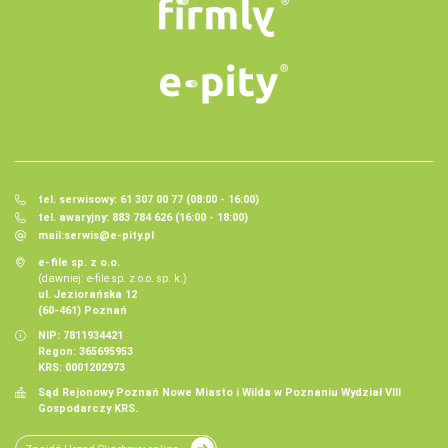
tel. serwisowy: 61 307 00 77 (08:00 - 16:00)
tel. awaryjny: 883 784 626 (16:00 - 18:00)
mail:
serwis@e-pity.pl
e-file sp. z o.o.
(dawniej: e-file sp. z o.o. sp. k.)
ul. Jeziorańska 12
(60-461) Poznań
NIP: 7811934421
Regon: 365695953
KRS: 0001202973
Sąd Rejonowy Poznań Nowe Miasto i Wilda w Poznaniu Wydział VIII
Gospodarczy KRS.