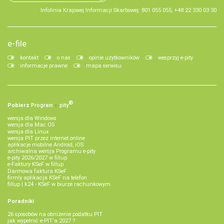
Infolinia Krajowej Informacji Skarbowej: 801 055 055, +48 22 330 03 30
e-file
kontakt
o nas
opinie użytkowników
wesprzyj e-pity
informacje prawne
mapa serwisu
®
Pobierz
Program
e‑
pity
wersja dla Windows
wersja dla Mac OS
wersja dla Linux
wersja PIT przez internet online
aplikacje mobilne Android, iOS
archiwalna wersja Programu e-pity
e-pity 2026/2027 w fillup
e‑Faktury KSeF w fillup
Darmowa faktura KSeF
firmly aplikacja KSeF na telefon
fillup | k24 - KSeF w biurze rachunkowym
Poradniki
26 sposobów na obniżenie podatku PIT
jak wypełnić e-PIT'a 2027 ?