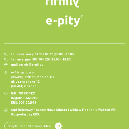
tel. serwisowy: 61 307 00 77 (08:00 - 16:00)
tel. awaryjny: 883 784 626 (16:00 - 18:00)
mail:
serwis@e-pity.pl
e-file sp. z o.o.
(dawniej: e-file sp. z o.o. sp. k.)
ul. Jeziorańska 12
(60-461) Poznań
NIP: 7811934421
Regon: 365695953
KRS: 0001202973
Sąd Rejonowy Poznań Nowe Miasto i Wilda w Poznaniu Wydział VIII
Gospodarczy KRS.
Znajdź Urząd Skarbowy online