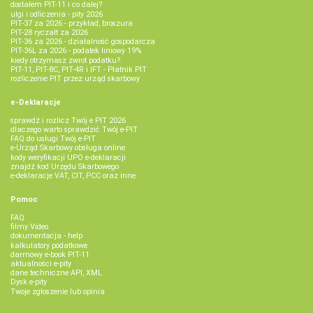
dostałem PIT-11 i co dalej?
ulgi i odliczenia - pity 2026
PIT-37 za 2026 - przykład, broszura
PIT-28 ryczałt za 2026
PIT-36 za 2026 - działalność gospodarcza
PIT-36L za 2026 - podatek liniowy 19%
kiedy otrzymasz zwrot podatku?
PIT-11, PIT-8C, PIT-4R i IFT - Płatnik PIT
rozliczenie PIT przez urząd skarbowy
e-Deklaracje
sprawdź i rozlicz Twój e PIT 2026
dlaczego warto sprawdzić Twój e-PIT
FAQ do usługi Twój e-PIT
e-Urząd Skarbowy obsługa online
kody weryfikacji UPO e-deklaracji
znajdź kod Urzędu Skarbowego
e-deklaracje VAT, CIT, PCC oraz inne
Pomoc
FAQ
filmy Video
dokumentacja - help
kalkulatory podatkowe
darmowy e-book PIT-11
aktualności e-pity
dane techniczne API, XML
Dysk e-pity
Twoje zgłoszenie lub opinia