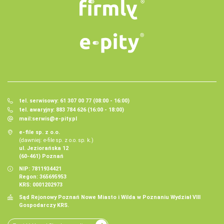
tel. serwisowy: 61 307 00 77 (08:00 - 16:00)
tel. awaryjny: 883 784 626 (16:00 - 18:00)
mail:
serwis@e-pity.pl
e-file sp. z o.o.
(dawniej: e-file sp. z o.o. sp. k.)
ul. Jeziorańska 12
(60-461) Poznań
NIP: 7811934421
Regon: 365695953
KRS: 0001202973
Sąd Rejonowy Poznań Nowe Miasto i Wilda w Poznaniu Wydział VIII
Gospodarczy KRS.