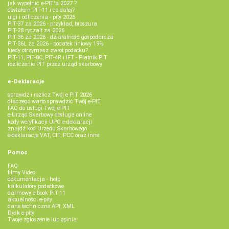
jak wypełnić e-PIT'a 2027 ?
dostałem PIT-11 i co dalej?
ulgi i odliczenia - pity 2026
PIT-37 za 2026 - przykład, broszura
PIT-28 ryczałt za 2026
PIT-36 za 2026 - działalność gospodarcza
PIT-36L za 2026 - podatek liniowy 19%
kiedy otrzymasz zwrot podatku?
PIT-11, PIT-8C, PIT-4R i IFT - Płatnik PIT
rozliczenie PIT przez urząd skarbowy
e-Deklaracje
sprawdź i rozlicz Twój e PIT 2026
dlaczego warto sprawdzić Twój e-PIT
FAQ do usługi Twój e-PIT
e-Urząd Skarbowy obsługa online
kody weryfikacji UPO e-deklaracji
znajdź kod Urzędu Skarbowego
e-deklaracje VAT, CIT, PCC oraz inne
Pomoc
FAQ
filmy Video
dokumentacja - help
kalkulatory podatkowe
darmowy e-book PIT-11
aktualności e-pity
dane techniczne API, XML
Dysk e-pity
Twoje zgłoszenie lub opinia