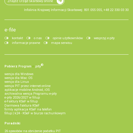
Znajdź Urząd Skarbowy online
Infolinia Krajowej Informacji Skarbowej: 801 055 055, +48 22 330 03 30
e-file
kontakt
o nas
opinie użytkowników
wesprzyj e-pity
informacje prawne
mapa serwisu
®
Pobierz
Program
e‑
pity
wersja dla Windows
wersja dla Mac OS
wersja dla Linux
wersja PIT przez internet online
aplikacje mobilne Android, iOS
archiwalna wersja Programu e-pity
e-pity 2026/2027 w fillup
e‑Faktury KSeF w fillup
Darmowa faktura KSeF
firmly aplikacja KSeF na telefon
fillup | k24 - KSeF w biurze rachunkowym
Poradniki
26 sposobów na obniżenie podatku PIT