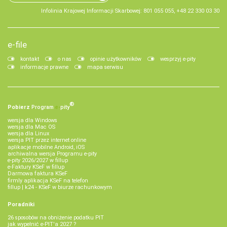
Infolinia Krajowej Informacji Skarbowej: 801 055 055, +48 22 330 03 30
e-file
kontakt
o nas
opinie użytkowników
wesprzyj e-pity
informacje prawne
mapa serwisu
®
Pobierz
Program
e‑
pity
wersja dla Windows
wersja dla Mac OS
wersja dla Linux
wersja PIT przez internet online
aplikacje mobilne Android, iOS
archiwalna wersja Programu e-pity
e-pity 2026/2027 w fillup
e‑Faktury KSeF w fillup
Darmowa faktura KSeF
firmly aplikacja KSeF na telefon
fillup | k24 - KSeF w biurze rachunkowym
Poradniki
26 sposobów na obniżenie podatku PIT
jak wypełnić e-PIT'a 2027 ?