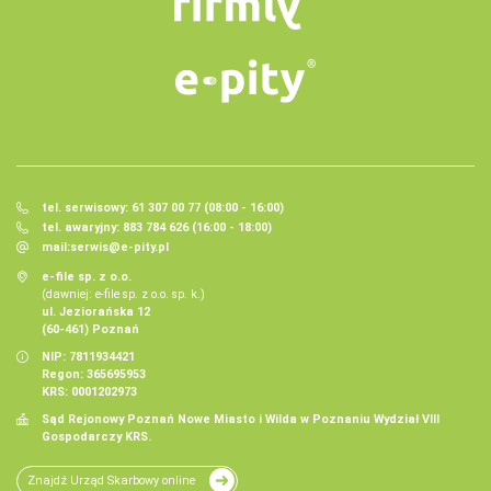
tel. serwisowy: 61 307 00 77 (08:00 - 16:00)
tel. awaryjny: 883 784 626 (16:00 - 18:00)
mail:
serwis@e-pity.pl
e-file sp. z o.o.
(dawniej: e-file sp. z o.o. sp. k.)
ul. Jeziorańska 12
(60-461) Poznań
NIP: 7811934421
Regon: 365695953
KRS: 0001202973
Sąd Rejonowy Poznań Nowe Miasto i Wilda w Poznaniu Wydział VIII
Gospodarczy KRS.
Znajdź Urząd Skarbowy online