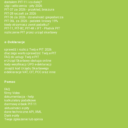
dostałem PIT-11 i co dalej?
ulgi i odliczenia - pity 2026
PIT-37 za 2026 - przykład, broszura
PIT-28 ryczałt za 2026
PIT-36 za 2026 - działalność gospodarcza
PIT-36L za 2026 - podatek liniowy 19%
kiedy otrzymasz zwrot podatku?
PIT-11, PIT-8C, PIT-4R i IFT - Płatnik PIT
rozliczenie PIT przez urząd skarbowy
e-Deklaracje
sprawdź i rozlicz Twój e PIT 2026
dlaczego warto sprawdzić Twój e-PIT
FAQ do usługi Twój e-PIT
e-Urząd Skarbowy obsługa online
kody weryfikacji UPO e-deklaracji
znajdź kod Urzędu Skarbowego
e-deklaracje VAT, CIT, PCC oraz inne
Pomoc
FAQ
filmy Video
dokumentacja - help
kalkulatory podatkowe
darmowy e-book PIT-11
aktualności e-pity
dane techniczne API, XML
Dysk e-pity
Twoje zgłoszenie lub opinia