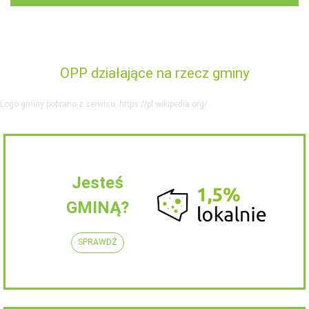
OPP działające na rzecz gminy
Logo gminy pobrano z serwisu: https://pl.wikipedia.org/
Jesteś
GMINĄ?
SPRAWDŹ