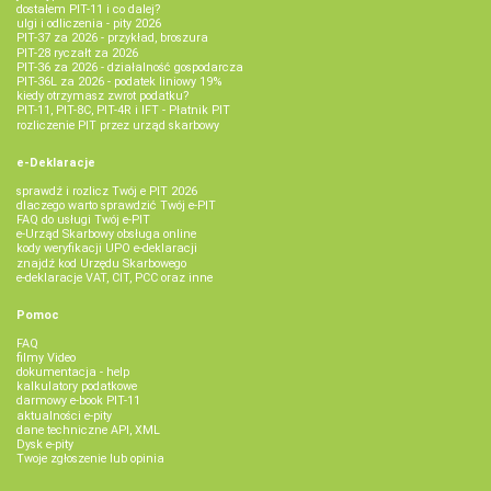
dostałem PIT-11 i co dalej?
ulgi i odliczenia - pity 2026
PIT-37 za 2026 - przykład, broszura
PIT-28 ryczałt za 2026
PIT-36 za 2026 - działalność gospodarcza
PIT-36L za 2026 - podatek liniowy 19%
kiedy otrzymasz zwrot podatku?
PIT-11, PIT-8C, PIT-4R i IFT - Płatnik PIT
rozliczenie PIT przez urząd skarbowy
e-Deklaracje
sprawdź i rozlicz Twój e PIT 2026
dlaczego warto sprawdzić Twój e-PIT
FAQ do usługi Twój e-PIT
e-Urząd Skarbowy obsługa online
kody weryfikacji UPO e-deklaracji
znajdź kod Urzędu Skarbowego
e-deklaracje VAT, CIT, PCC oraz inne
Pomoc
FAQ
filmy Video
dokumentacja - help
kalkulatory podatkowe
darmowy e-book PIT-11
aktualności e-pity
dane techniczne API, XML
Dysk e-pity
Twoje zgłoszenie lub opinia