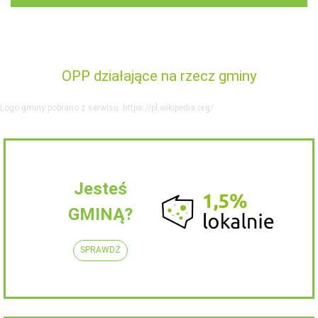
OPP działające na rzecz gminy
Logo gminy pobrano z serwisu: https://pl.wikipedia.org/
Jesteś
GMINĄ?
SPRAWDŹ