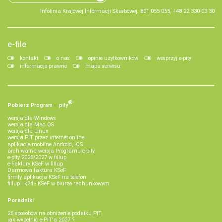
Infolinia Krajowej Informacji Skarbowej: 801 055 055, +48 22 330 03 30
e-file
kontakt
o nas
opinie użytkowników
wesprzyj e-pity
informacje prawne
mapa serwisu
®
Pobierz
Program
e‑
pity
wersja dla Windows
wersja dla Mac OS
wersja dla Linux
wersja PIT przez internet online
aplikacje mobilne Android, iOS
archiwalna wersja Programu e-pity
e-pity 2026/2027 w fillup
e‑Faktury KSeF w fillup
Darmowa faktura KSeF
firmly aplikacja KSeF na telefon
fillup | k24 - KSeF w biurze rachunkowym
Poradniki
26 sposobów na obniżenie podatku PIT
jak wypełnić e-PIT'a 2027 ?