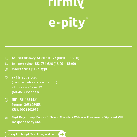
tel. serwisowy: 61 307 00 77 (08:00 - 16:00)
tel. awaryjny: 883 784 626 (16:00 - 18:00)
mail:
serwis@e-pity.pl
e-file sp. z o.o.
(dawniej: e-file sp. z o.o. sp. k.)
ul. Jeziorańska 12
(60-461) Poznań
NIP: 7811934421
Regon: 365695953
KRS: 0001202973
Sąd Rejonowy Poznań Nowe Miasto i Wilda w Poznaniu Wydział VIII
Gospodarczy KRS.
Znajdź Urząd Skarbowy online