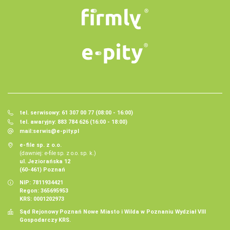
tel. serwisowy: 61 307 00 77 (08:00 - 16:00)
tel. awaryjny: 883 784 626 (16:00 - 18:00)
mail:
serwis@e-pity.pl
e-file sp. z o.o.
(dawniej: e-file sp. z o.o. sp. k.)
ul. Jeziorańska 12
(60-461) Poznań
NIP: 7811934421
Regon: 365695953
KRS: 0001202973
Sąd Rejonowy Poznań Nowe Miasto i Wilda w Poznaniu Wydział VIII
Gospodarczy KRS.