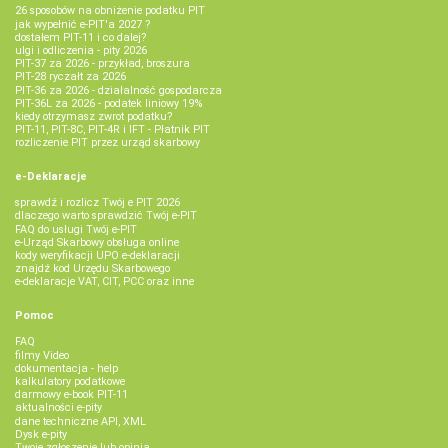
26 sposobów na obniżenie podatku PIT
jak wypełnić e-PIT'a 2027 ?
dostałem PIT-11 i co dalej?
ulgi i odliczenia - pity 2026
PIT-37 za 2026 - przykład, broszura
PIT-28 ryczałt za 2026
PIT-36 za 2026 - działalność gospodarcza
PIT-36L za 2026 - podatek liniowy 19%
kiedy otrzymasz zwrot podatku?
PIT-11, PIT-8C, PIT-4R i IFT - Płatnik PIT
rozliczenie PIT przez urząd skarbowy
e-Deklaracje
sprawdź i rozlicz Twój e PIT 2026
dlaczego warto sprawdzić Twój e-PIT
FAQ do usługi Twój e-PIT
e-Urząd Skarbowy obsługa online
kody weryfikacji UPO e-deklaracji
znajdź kod Urzędu Skarbowego
e-deklaracje VAT, CIT, PCC oraz inne
Pomoc
FAQ
filmy Video
dokumentacja - help
kalkulatory podatkowe
darmowy e-book PIT-11
aktualności e-pity
dane techniczne API, XML
Dysk e-pity
Twoje zgłoszenie lub opinia