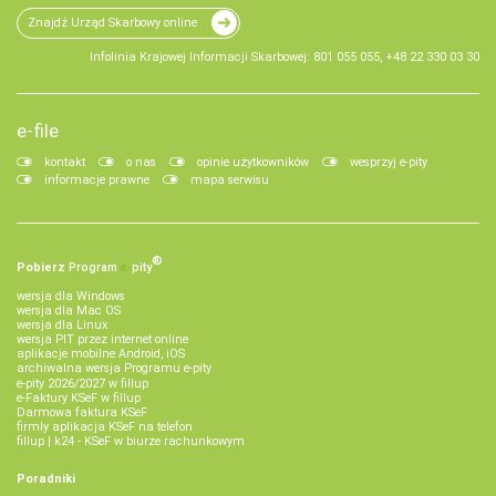
Znajdź Urząd Skarbowy online
Infolinia Krajowej Informacji Skarbowej: 801 055 055, +48 22 330 03 30
e-file
kontakt
o nas
opinie użytkowników
wesprzyj e-pity
informacje prawne
mapa serwisu
®
Pobierz
Program
e‑
pity
wersja dla Windows
wersja dla Mac OS
wersja dla Linux
wersja PIT przez internet online
aplikacje mobilne Android, iOS
archiwalna wersja Programu e-pity
e-pity 2026/2027 w fillup
e‑Faktury KSeF w fillup
Darmowa faktura KSeF
firmly aplikacja KSeF na telefon
fillup | k24 - KSeF w biurze rachunkowym
Poradniki