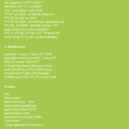
jak wypełnić e-PIT'a 2027 ?
dostałem PIT-11 i co dalej?
ulgi i odliczenia - pity 2026
PIT-37 za 2026 - przykład, broszura
PIT-28 ryczałt za 2026
PIT-36 za 2026 - działalność gospodarcza
PIT-36L za 2026 - podatek liniowy 19%
kiedy otrzymasz zwrot podatku?
PIT-11, PIT-8C, PIT-4R i IFT - Płatnik PIT
rozliczenie PIT przez urząd skarbowy
e-Deklaracje
sprawdź i rozlicz Twój e PIT 2026
dlaczego warto sprawdzić Twój e-PIT
FAQ do usługi Twój e-PIT
e-Urząd Skarbowy obsługa online
kody weryfikacji UPO e-deklaracji
znajdź kod Urzędu Skarbowego
e-deklaracje VAT, CIT, PCC oraz inne
Pomoc
FAQ
filmy Video
dokumentacja - help
kalkulatory podatkowe
darmowy e-book PIT-11
aktualności e-pity
dane techniczne API, XML
Dysk e-pity
Twoje zgłoszenie lub opinia