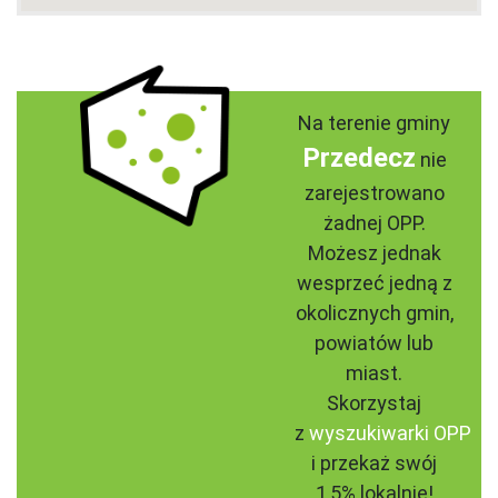
Na terenie gminy
Przedecz
nie
zarejestrowano
żadnej OPP.
Możesz jednak
wesprzeć jedną z
okolicznych gmin,
powiatów lub
miast.
Skorzystaj
z
wyszukiwarki OPP
i przekaż swój
1,5% lokalnie!