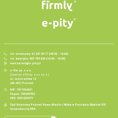
tel. serwisowy: 61 307 00 77 (08:00 - 16:00)
tel. awaryjny: 883 784 626 (16:00 - 18:00)
mail:
serwis@e-pity.pl
e-file sp. z o.o.
(dawniej: e-file sp. z o.o. sp. k.)
ul. Jeziorańska 12
(60-461) Poznań
NIP: 7811934421
Regon: 365695953
KRS: 0001202973
Sąd Rejonowy Poznań Nowe Miasto i Wilda w Poznaniu Wydział VIII
Gospodarczy KRS.