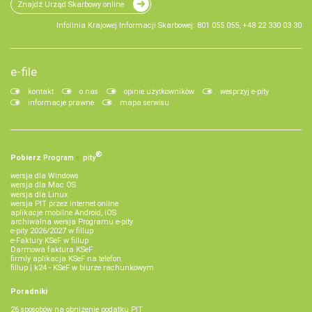
Znajdź Urząd Skarbowy online
Infolinia Krajowej Informacji Skarbowej: 801 055 055, +48 22 330 03 30
e-file
kontakt
o nas
opinie użytkowników
wesprzyj e-pity
informacje prawne
mapa serwisu
®
Pobierz
Program
e‑
pity
wersja dla Windows
wersja dla Mac OS
wersja dla Linux
wersja PIT przez internet online
aplikacje mobilne Android, iOS
archiwalna wersja Programu e-pity
e-pity 2026/2027 w fillup
e‑Faktury KSeF w fillup
Darmowa faktura KSeF
firmly aplikacja KSeF na telefon
fillup | k24 - KSeF w biurze rachunkowym
Poradniki
26 sposobów na obniżenie podatku PIT