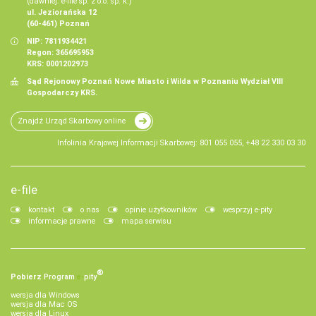
(dawniej: e-file sp. z o.o. sp. k.)
ul. Jeziorańska 12
(60-461) Poznań
NIP: 7811934421
Regon: 365695953
KRS: 0001202973
Sąd Rejonowy Poznań Nowe Miasto i Wilda w Poznaniu Wydział VIII
Gospodarczy KRS.
Znajdź Urząd Skarbowy online
Infolinia Krajowej Informacji Skarbowej: 801 055 055, +48 22 330 03 30
e-file
kontakt
o nas
opinie użytkowników
wesprzyj e-pity
informacje prawne
mapa serwisu
®
Pobierz
Program
e‑
pity
wersja dla Windows
wersja dla Mac OS
wersja dla Linux