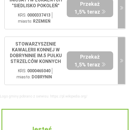
Przekaż
"SIEDLISKO POKOLEŃ"
1,5% teraz
KRS:
0000337413
miasto:
RZEMIEŃ
STOWARZYSZENIE
KAWALERII KONNEJ W
DOBRYNINIE IM.5 PUŁKU
Przekaż
STRZELCÓW KONNYCH
1,5% teraz
KRS:
0000465040
miasto:
DOBRYNIN
Logo gminy pobrano z serwisu: https://pl.wikipedia.org/
Jesteś