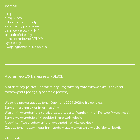
Pomoc
FAQ
filmy Video
dokumentacja - help
kalkulatory podatkowe
darmowy e-book PIT-11
aktualności e-pity
dane techniczne API, XML
Dysk e-pity
Twoje zgłoszenie lub opinia
Program e-pity® Najlepsze w POLSCE.
Marki: "e-pity po prostu" oraz "e-pity Program" są zarejestrowanymi znakami
towarowymi i podlegają ochronie prawnej.
Wszelkie prawa zastrzeżone. Copyright 2009-2026
e-file sp. z o.o.
Serwis ma charakter informacyjny.
Warunki korzystania z serwisu zawarte są w
Regulaminie
i
Polityce Prywatności
.
Serwis wykorzystuje
pliki cookies i inne technologie
.
Modyfikuj Twoje ustawienia prywatności i plików cookies »
Zastrzeżone nazwy i loga firm, zostały użyte wyłącznie w celu identyfikacji.
site credits