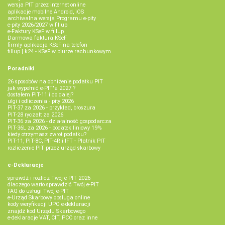
wersja PIT przez internet online
aplikacje mobilne Android, iOS
archiwalna wersja Programu e-pity
e-pity 2026/2027 w fillup
e‑Faktury KSeF w fillup
Darmowa faktura KSeF
firmly aplikacja KSeF na telefon
fillup | k24 - KSeF w biurze rachunkowym
Poradniki
26 sposobów na obniżenie podatku PIT
jak wypełnić e-PIT'a 2027 ?
dostałem PIT-11 i co dalej?
ulgi i odliczenia - pity 2026
PIT-37 za 2026 - przykład, broszura
PIT-28 ryczałt za 2026
PIT-36 za 2026 - działalność gospodarcza
PIT-36L za 2026 - podatek liniowy 19%
kiedy otrzymasz zwrot podatku?
PIT-11, PIT-8C, PIT-4R i IFT - Płatnik PIT
rozliczenie PIT przez urząd skarbowy
e-Deklaracje
sprawdź i rozlicz Twój e PIT 2026
dlaczego warto sprawdzić Twój e-PIT
FAQ do usługi Twój e-PIT
e-Urząd Skarbowy obsługa online
kody weryfikacji UPO e-deklaracji
znajdź kod Urzędu Skarbowego
e-deklaracje VAT, CIT, PCC oraz inne