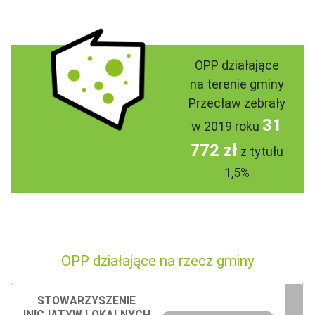
OPP działające
na terenie gminy
Przecław zebrały
31
w 2019 roku
772 zł
z tytułu
1,5%
OPP działające na rzecz gminy
STOWARZYSZENIE
INICJATYW LOKALNYCH