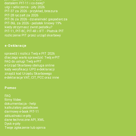
dostałem PIT-11 i co dalej?
ulgi i odliczenia - pity 2026
PIT-37 za 2026 - przykład, broszura
PIT-28 ryczałt za 2026
PIT-36 za 2026 - działalność gospodarcza
PIT-36L za 2026 - podatek liniowy 19%
kiedy otrzymasz zwrot podatku?
PIT-11, PIT-8C, PIT-4R i IFT - Płatnik PIT
rozliczenie PIT przez urząd skarbowy
e-Deklaracje
sprawdź i rozlicz Twój e PIT 2026
dlaczego warto sprawdzić Twój e-PIT
FAQ do usługi Twój e-PIT
e-Urząd Skarbowy obsługa online
kody weryfikacji UPO e-deklaracji
znajdź kod Urzędu Skarbowego
e-deklaracje VAT, CIT, PCC oraz inne
Pomoc
FAQ
filmy Video
dokumentacja - help
kalkulatory podatkowe
darmowy e-book PIT-11
aktualności e-pity
dane techniczne API, XML
Dysk e-pity
Twoje zgłoszenie lub opinia