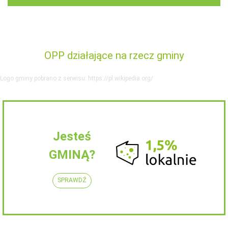
OPP działające na rzecz gminy
Logo gminy pobrano z serwisu: https://pl.wikipedia.org/
Jesteś
GMINĄ?
SPRAWDŹ