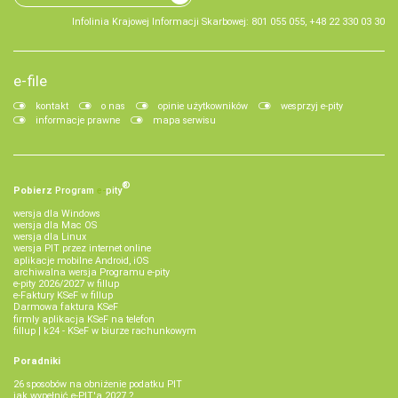
Infolinia Krajowej Informacji Skarbowej: 801 055 055, +48 22 330 03 30
e-file
kontakt
o nas
opinie użytkowników
wesprzyj e-pity
informacje prawne
mapa serwisu
®
Pobierz
Program
e‑
pity
wersja dla Windows
wersja dla Mac OS
wersja dla Linux
wersja PIT przez internet online
aplikacje mobilne Android, iOS
archiwalna wersja Programu e-pity
e-pity 2026/2027 w fillup
e‑Faktury KSeF w fillup
Darmowa faktura KSeF
firmly aplikacja KSeF na telefon
fillup | k24 - KSeF w biurze rachunkowym
Poradniki
26 sposobów na obniżenie podatku PIT
jak wypełnić e-PIT'a 2027 ?