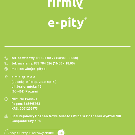
tel. serwisowy: 61 307 00 77 (08:00 - 16:00)
tel. awaryjny: 883 784 626 (16:00 - 18:00)
mail:
serwis@e-pity.pl
e-file sp. z o.o.
(dawniej: e-file sp. z o.o. sp. k.)
ul. Jeziorańska 12
(60-461) Poznań
NIP: 7811934421
Regon: 365695953
KRS: 0001202973
Sąd Rejonowy Poznań Nowe Miasto i Wilda w Poznaniu Wydział VIII
Gospodarczy KRS.
Znajdź Urząd Skarbowy online