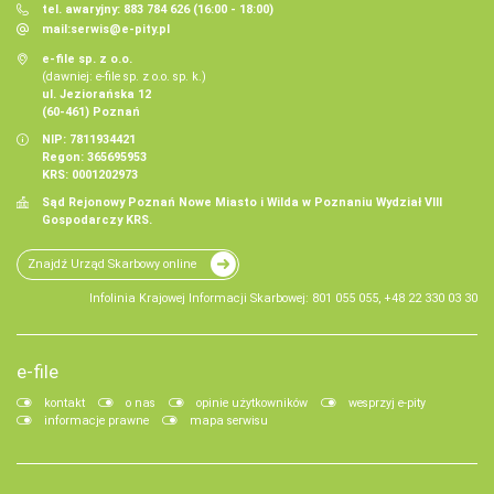
tel. awaryjny: 883 784 626 (16:00 - 18:00)
mail:
serwis@e-pity.pl
e-file sp. z o.o.
(dawniej: e-file sp. z o.o. sp. k.)
ul. Jeziorańska 12
(60-461) Poznań
NIP: 7811934421
Regon: 365695953
KRS: 0001202973
Sąd Rejonowy Poznań Nowe Miasto i Wilda w Poznaniu Wydział VIII
Gospodarczy KRS.
Znajdź Urząd Skarbowy online
Infolinia Krajowej Informacji Skarbowej: 801 055 055, +48 22 330 03 30
e-file
kontakt
o nas
opinie użytkowników
wesprzyj e-pity
informacje prawne
mapa serwisu