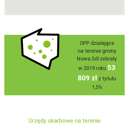
OPP działające
na terenie gminy
Nowa Sól zebrały
53
w 2019 roku
809 zł
z tytułu
1,5%
Urzędy skarbowe na terenie