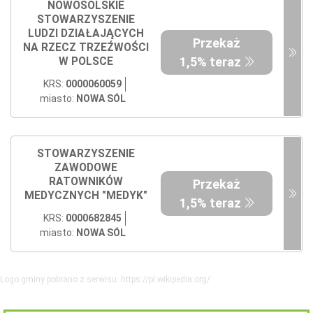
NOWOSOLSKIE
STOWARZYSZENIE
LUDZI DZIAŁAJĄCYCH
Przekaż
NA RZECZ TRZEŹWOŚCI
1,5% teraz
W POLSCE
KRS:
0000060059
miasto:
NOWA SÓL
STOWARZYSZENIE
ZAWODOWE
RATOWNIKÓW
Przekaż
MEDYCZNYCH "MEDYK"
1,5% teraz
KRS:
0000682845
miasto:
NOWA SÓL
Logo gminy pobrano z serwisu: https://pl.wikipedia.org/