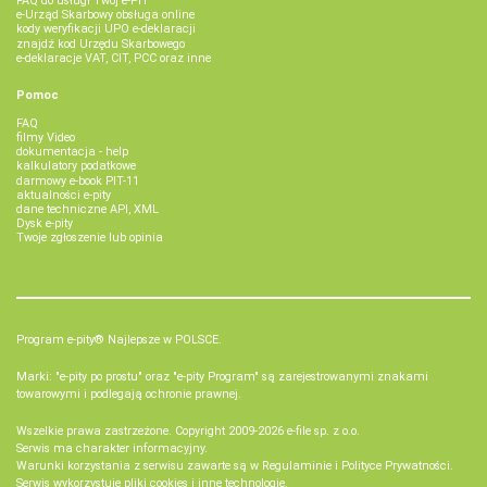
FAQ do usługi Twój e-PIT
e-Urząd Skarbowy obsługa online
kody weryfikacji UPO e-deklaracji
znajdź kod Urzędu Skarbowego
e-deklaracje VAT, CIT, PCC oraz inne
Pomoc
FAQ
filmy Video
dokumentacja - help
kalkulatory podatkowe
darmowy e-book PIT-11
aktualności e-pity
dane techniczne API, XML
Dysk e-pity
Twoje zgłoszenie lub opinia
Program e-pity® Najlepsze w POLSCE.
Marki: "e-pity po prostu" oraz "e-pity Program" są zarejestrowanymi znakami
towarowymi i podlegają ochronie prawnej.
Wszelkie prawa zastrzeżone. Copyright 2009-2026
e-file sp. z o.o.
Serwis ma charakter informacyjny.
Warunki korzystania z serwisu zawarte są w
Regulaminie
i
Polityce Prywatności
.
Serwis wykorzystuje
pliki cookies i inne technologie
.