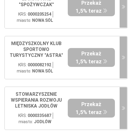
Przekaż
"SPOŻYWCZAK"
1,5% teraz
KRS:
0000205254
miasto:
NOWA SÓL
MIĘDZYSZKOLNY KLUB
SPORTOWO
Przekaż
TURYSTYCZNY "ASTRA"
1,5% teraz
KRS:
0000082192
miasto:
NOWA SÓL
STOWARZYSZENIE
WSPIERANIA ROZWOJU
Przekaż
LETNISKA JODŁÓW
1,5% teraz
KRS:
0000335687
miasto:
JODŁÓW