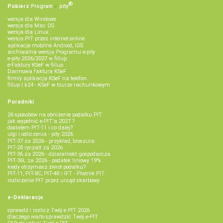
®
Pobierz
Program
e‑
pity
wersja dla Windows
wersja dla Mac OS
wersja dla Linux
wersja PIT przez internet online
aplikacje mobilne Android, iOS
archiwalna wersja Programu e-pity
e-pity 2026/2027 w fillup
e‑Faktury KSeF w fillup
Darmowa faktura KSeF
firmly aplikacja KSeF na telefon
fillup | k24 - KSeF w biurze rachunkowym
Poradniki
26 sposobów na obniżenie podatku PIT
jak wypełnić e-PIT'a 2027 ?
dostałem PIT-11 i co dalej?
ulgi i odliczenia - pity 2026
PIT-37 za 2026 - przykład, broszura
PIT-28 ryczałt za 2026
PIT-36 za 2026 - działalność gospodarcza
PIT-36L za 2026 - podatek liniowy 19%
kiedy otrzymasz zwrot podatku?
PIT-11, PIT-8C, PIT-4R i IFT - Płatnik PIT
rozliczenie PIT przez urząd skarbowy
e-Deklaracje
sprawdź i rozlicz Twój e PIT 2026
dlaczego warto sprawdzić Twój e-PIT