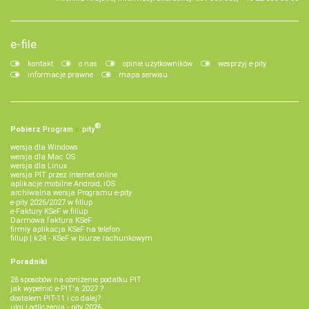
e-file
kontakt
o nas
opinie użytkowników
wesprzyj e-pity
informacje prawne
mapa serwisu
®
Pobierz
Program
e‑
pity
wersja dla Windows
wersja dla Mac OS
wersja dla Linux
wersja PIT przez internet online
aplikacje mobilne Android, iOS
archiwalna wersja Programu e-pity
e-pity 2026/2027 w fillup
e‑Faktury KSeF w fillup
Darmowa faktura KSeF
firmly aplikacja KSeF na telefon
fillup | k24 - KSeF w biurze rachunkowym
Poradniki
26 sposobów na obniżenie podatku PIT
jak wypełnić e-PIT'a 2027 ?
dostałem PIT-11 i co dalej?
ulgi i odliczenia - pity 2026