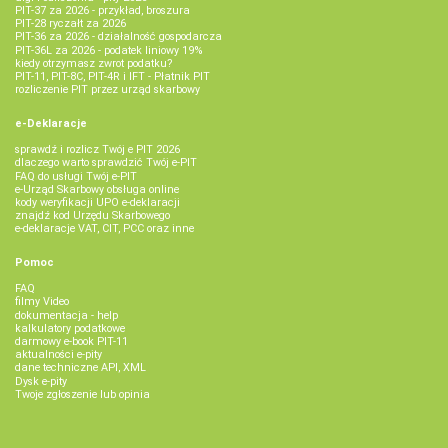
PIT-37 za 2026 - przykład, broszura
PIT-28 ryczałt za 2026
PIT-36 za 2026 - działalność gospodarcza
PIT-36L za 2026 - podatek liniowy 19%
kiedy otrzymasz zwrot podatku?
PIT-11, PIT-8C, PIT-4R i IFT - Płatnik PIT
rozliczenie PIT przez urząd skarbowy
e-Deklaracje
sprawdź i rozlicz Twój e PIT 2026
dlaczego warto sprawdzić Twój e-PIT
FAQ do usługi Twój e-PIT
e-Urząd Skarbowy obsługa online
kody weryfikacji UPO e-deklaracji
znajdź kod Urzędu Skarbowego
e-deklaracje VAT, CIT, PCC oraz inne
Pomoc
FAQ
filmy Video
dokumentacja - help
kalkulatory podatkowe
darmowy e-book PIT-11
aktualności e-pity
dane techniczne API, XML
Dysk e-pity
Twoje zgłoszenie lub opinia