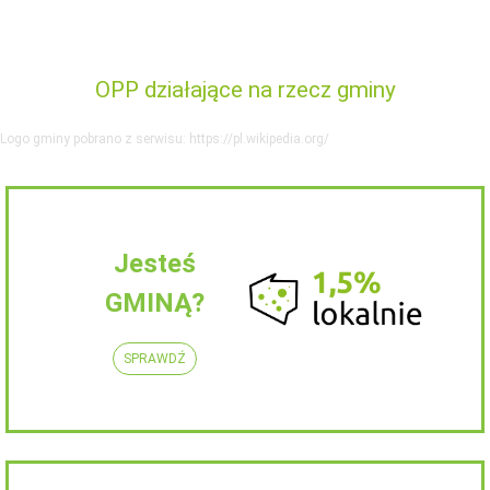
OPP działające na rzecz gminy
Logo gminy pobrano z serwisu: https://pl.wikipedia.org/
Jesteś
GMINĄ?
SPRAWDŹ