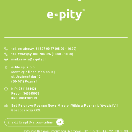
tel. serwisowy: 61 307 00 77 (08:00 - 16:00)
tel. awaryjny: 883 784 626 (16:00 - 18:00)
mail:
serwis@e-pity.pl
e-file sp. z o.o.
(dawniej: e-file sp. z o.o. sp. k.)
ul. Jeziorańska 12
(60-461) Poznań
NIP: 7811934421
Regon: 365695953
KRS: 0001202973
Sąd Rejonowy Poznań Nowe Miasto i Wilda w Poznaniu Wydział VIII
Gospodarczy KRS.
Znajdź Urząd Skarbowy online
Infolinia Krajowej Informacji Skarbowej: 801 055 055, +48 22 330 03 30