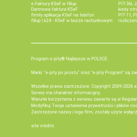
e‑Faktury KSeF w fillup
PIT-36L 
Darmowa faktura KSeF
kiedy ot
firmly aplikacja KSeF na telefon
PIT-11, P
fillup | k24 - KSeF w biurze rachunkowym
rozlicze
Program e-pity® Najlepsze w POLSCE.
Marki: "e-pity po prostu" oraz "e-pity Program" są 
Wszelkie prawa zastrzeżone. Copyright 2009-2026
e
Serwis ma charakter informacyjny.
Warunki korzystania z serwisu zawarte są w
Regula
Modyfikuj Twoje ustawienia prywatności i plików co
Zastrzeżone nazwy i loga firm, zostały użyte wyłączn
site credits