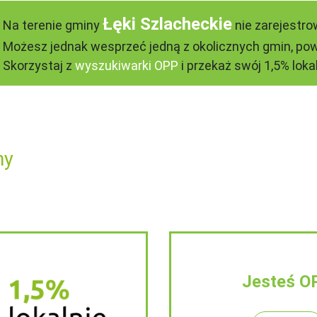
Łęki Szlacheckie
Na terenie gminy
nie zarejestro
Możesz jednak wesprzeć jedną z okolicznych gmin, pow
Skorzystaj z
wyszukiwarki OPP
i przekaż swój 1,5% lokal
ny
Jesteś O