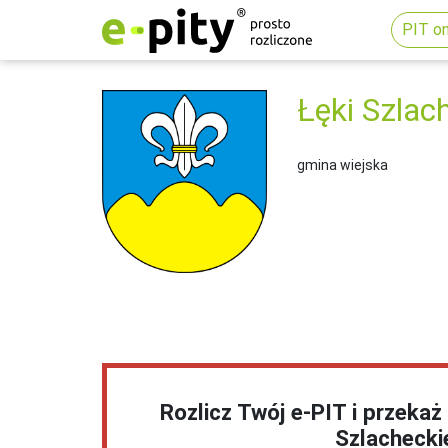
PIT on
Łęki Szlac
gmina wiejska
Rozlicz Twój e-PIT i przekaż
Szlachecki