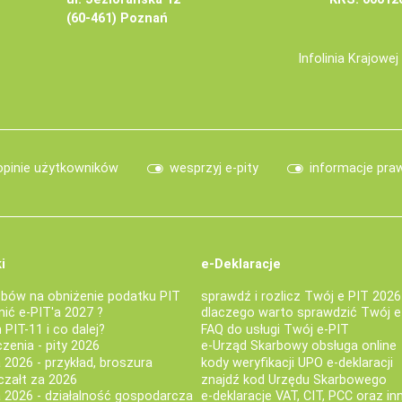
(60-461) Poznań
Infolinia Krajowe
opinie użytkowników
wesprzyj e-pity
informacje pra
i
e-Deklaracje
bów na obniżenie podatku PIT
sprawdź i rozlicz Twój e PIT 2026
nić e-PIT'a 2027 ?
dlaczego warto sprawdzić Twój e
PIT-11 i co dalej?
FAQ do usługi Twój e-PIT
iczenia - pity 2026
e-Urząd Skarbowy obsługa online
 2026 - przykład, broszura
kody weryfikacji UPO e-deklaracji
czałt za 2026
znajdź kod Urzędu Skarbowego
a 2026 - działalność gospodarcza
e-deklaracje VAT, CIT, PCC oraz in