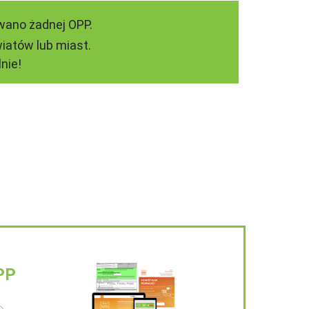
wano żadnej OPP.
iatów lub miast.
nie!
PP