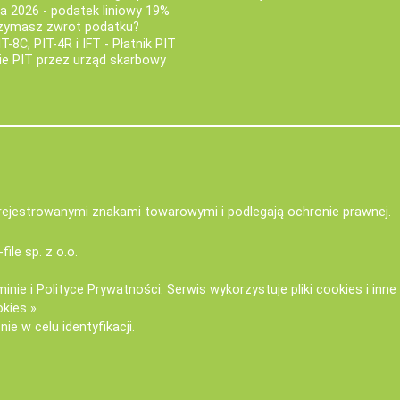
za 2026 - podatek liniowy 19%
rzymasz zwrot podatku?
IT-8C, PIT-4R i IFT - Płatnik PIT
nie PIT przez urząd skarbowy
zarejestrowanymi znakami towarowymi i podlegają ochronie prawnej.
-file sp. z o.o.
minie
i
Polityce Prywatności
. Serwis wykorzystuje
pliki cookies i inn
okies »
ie w celu identyfikacji.