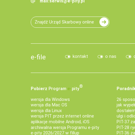
mail:
serwis@e-pity.pl
Znajdź Urząd Skarbowy online
e-file
kontakt
o nas
®
Pobierz
Program
e‑
pity
Poradnik
wersja dla Windows
26 sposo
wersja dla Mac OS
jak wypeł
wersja dla Linux
dostałem 
wersja PIT przez internet online
ulgi i odl
aplikacje mobilne Android, iOS
PIT-37 za
archiwalna wersja Programu e-pity
PIT-28 ry
e-pity 2026/2027 w fillup
PIT-36 z