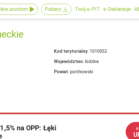
line uruchom
Pobierz
Twój e-PIT
e-Deklaracje
A
heckie
Kod terytorialny:
1010052
Województwo:
łódzkie
Powiat:
piotrkowski
 1,5% na OPP: Łęki
e
U
e