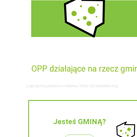
OPP działające na rzecz gmi
Logo gminy pobrano z serwisu: https://pl.wikipedia.org/
Jesteś GMINĄ?