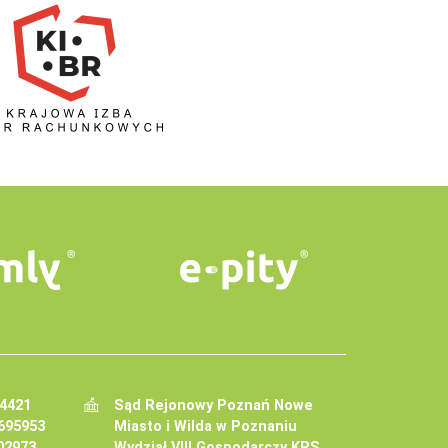
34421
Sąd Rejonowy Poznań Nowe
695953
Miasto i Wilda w Poznaniu
02973
Wydział VIII Gospodarczy KRS.