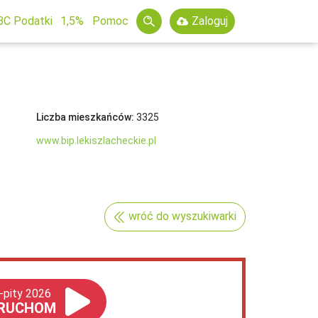
BC Podatki
1,5%
Pomoc
Zaloguj
Liczba mieszkańców:
3325
www.bip.lekiszlacheckie.pl
wróć do wyszukiwarki
-pity 2026
RUCHOM