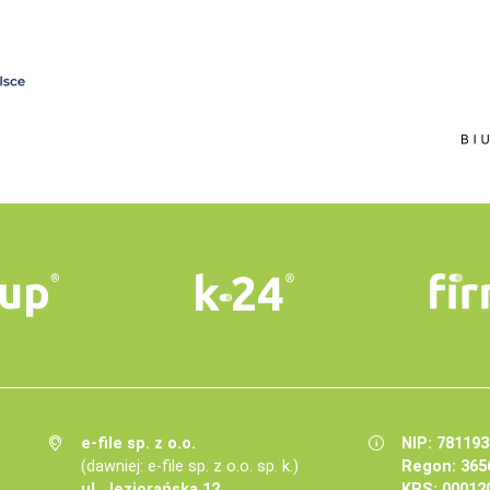
e-file sp. z o.o.
NIP: 78119
(dawniej: e-file sp. z o.o. sp. k.)
Regon: 365
ul. Jeziorańska 12
KRS: 00012