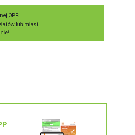
nej OPP.
iatów lub miast.
nie!
PP