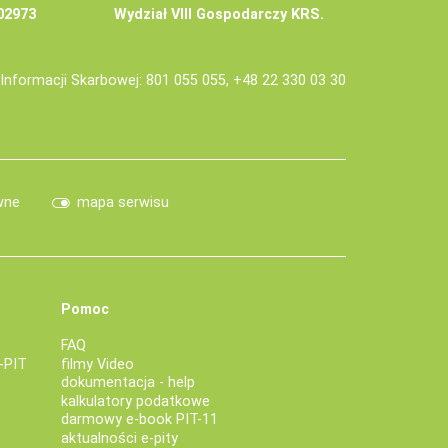
02973
Wydział VIII Gospodarczy KRS.
j Informacji Skarbowej: 801 055 055, +48 22 330 03 30
wne
mapa serwisu
Pomoc
FAQ
-PIT
filmy Video
dokumentacja - help
kalkulatory podatkowe
darmowy e-book PIT-11
aktualności e-pity