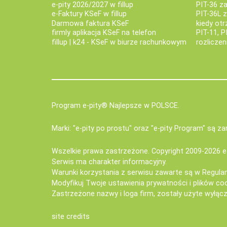
e-pity 2026/2027 w fillup
PIT-36 z
e‑Faktury KSeF w fillup
PIT-36L 
Darmowa faktura KSeF
kiedy ot
firmly aplikacja KSeF na telefon
PIT-11, P
fillup | k24 - KSeF w biurze rachunkowym
rozlicze
Program e-pity® Najlepsze w POLSCE.
Marki: "e-pity po prostu" oraz "e-pity Program" są 
Wszelkie prawa zastrzeżone. Copyright 2009-2026
e
Serwis ma charakter informacyjny.
Warunki korzystania z serwisu zawarte są w
Regula
Modyfikuj Twoje ustawienia prywatności i plików co
Zastrzeżone nazwy i loga firm, zostały użyte wyłączn
site credits