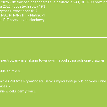
a 2026 - działalność gospodarcza
e-deklaracje VAT, CIT, PCC oraz in
za 2026 - podatek liniowy 19%
rzymasz zwrot podatku?
IT-8C, PIT-4R i IFT - Płatnik PIT
nie PIT przez urząd skarbowy
zarejestrowanymi znakami towarowymi i podlegają ochronie prawnej.
-file sp. z o.o.
minie
i
Polityce Prywatności
. Serwis wykorzystuje
pliki cookies i inn
okies »
ie w celu identyfikacji.