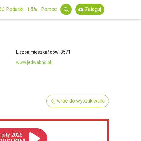
BC Podatki
1,5%
Pomoc
Zaloguj
Liczba mieszkańców:
3571
www.jedwabno.pl
wróć do wyszukiwarki
-pity 2026