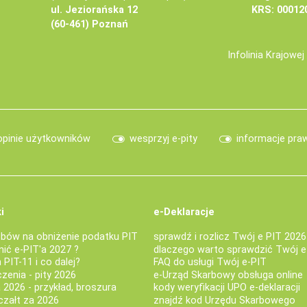
ul. Jeziorańska 12
KRS: 00012
(60-461) Poznań
Infolinia Krajowe
opinie użytkowników
wesprzyj e-pity
informacje pra
i
e-Deklaracje
bów na obniżenie podatku PIT
sprawdź i rozlicz Twój e PIT 2026
nić e-PIT'a 2027 ?
dlaczego warto sprawdzić Twój e
PIT-11 i co dalej?
FAQ do usługi Twój e-PIT
iczenia - pity 2026
e-Urząd Skarbowy obsługa online
 2026 - przykład, broszura
kody weryfikacji UPO e-deklaracji
czałt za 2026
znajdź kod Urzędu Skarbowego