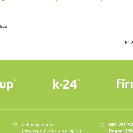
e-file sp. z o.o.
NIP: 78119
(dawniej: e-file sp. z o.o. sp. k.)
Regon: 365