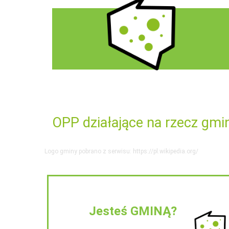
OPP działające na rzecz gmi
Logo gminy pobrano z serwisu: https://pl.wikipedia.org/
Jesteś GMINĄ?