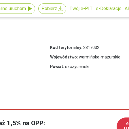
line uruchom
Pobierz
Twój e-PIT
e-Deklaracje
A
Kod terytorialny:
2817032
Województwo:
warmińsko-mazurskie
Powiat:
szczycieński
każ 1,5% na OPP:
e