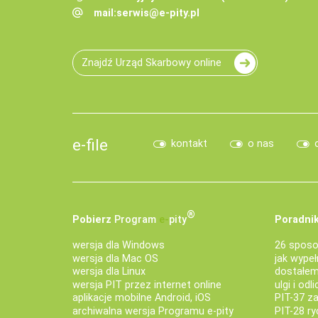
mail:
serwis@e-pity.pl
Znajdź Urząd Skarbowy online
e-file
kontakt
o nas
®
Pobierz
Program
e‑
pity
Poradnik
wersja dla Windows
26 sposo
wersja dla Mac OS
jak wypeł
wersja dla Linux
dostałem 
wersja PIT przez internet online
ulgi i odl
aplikacje mobilne Android, iOS
PIT-37 za
archiwalna wersja Programu e-pity
PIT-28 ry