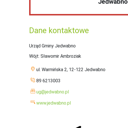
Jedwabno
Dane kontaktowe
Urząd Gminy Jedwabno
Wójt
: Sławomir Ambroziak
ul. Warmińska 2, 12-122 Jedwabno
89 6213003
ug@jedwabno.pl
www.jedwabno.pl