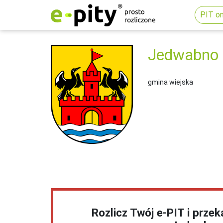
PIT on
Jedwabno
gmina wiejska
Rozlicz Twój e-PIT i prze