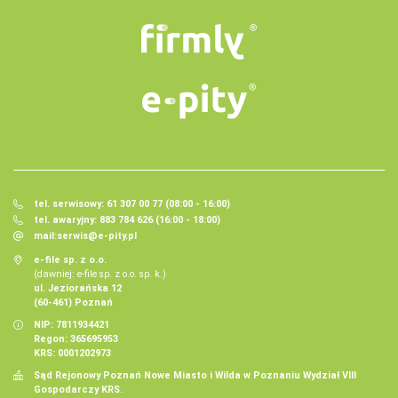
tel. serwisowy: 61 307 00 77 (08:00 - 16:00)
tel. awaryjny: 883 784 626 (16:00 - 18:00)
mail:
serwis@e-pity.pl
e-file sp. z o.o.
(dawniej: e-file sp. z o.o. sp. k.)
ul. Jeziorańska 12
(60-461) Poznań
NIP: 7811934421
Regon: 365695953
KRS: 0001202973
Sąd Rejonowy Poznań Nowe Miasto i Wilda w Poznaniu Wydział VIII
Gospodarczy KRS.