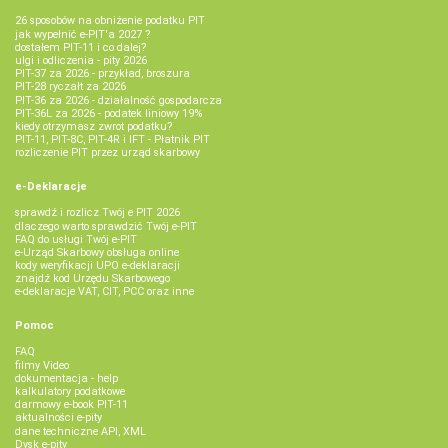
26 sposobów na obniżenie podatku PIT
jak wypełnić e-PIT'a 2027 ?
dostałem PIT-11 i co dalej?
ulgi i odliczenia - pity 2026
PIT-37 za 2026 - przykład, broszura
PIT-28 ryczałt za 2026
PIT-36 za 2026 - działalność gospodarcza
PIT-36L za 2026 - podatek liniowy 19%
kiedy otrzymasz zwrot podatku?
PIT-11, PIT-8C, PIT-4R i IFT - Płatnik PIT
rozliczenie PIT przez urząd skarbowy
e-Deklaracje
sprawdź i rozlicz Twój e PIT 2026
dlaczego warto sprawdzić Twój e-PIT
FAQ do usługi Twój e-PIT
e-Urząd Skarbowy obsługa online
kody weryfikacji UPO e-deklaracji
znajdź kod Urzędu Skarbowego
e-deklaracje VAT, CIT, PCC oraz inne
Pomoc
FAQ
filmy Video
dokumentacja - help
kalkulatory podatkowe
darmowy e-book PIT-11
aktualności e-pity
dane techniczne API, XML
Dysk e-pity