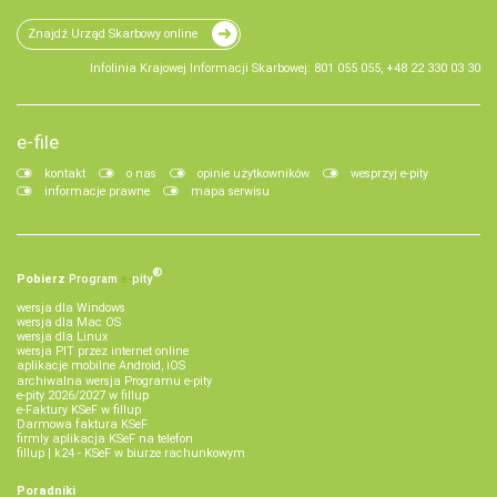
Znajdź Urząd Skarbowy online
Infolinia Krajowej Informacji Skarbowej: 801 055 055, +48 22 330 03 30
e-file
kontakt
o nas
opinie użytkowników
wesprzyj e-pity
informacje prawne
mapa serwisu
®
Pobierz
Program
e‑
pity
wersja dla Windows
wersja dla Mac OS
wersja dla Linux
wersja PIT przez internet online
aplikacje mobilne Android, iOS
archiwalna wersja Programu e-pity
e-pity 2026/2027 w fillup
e‑Faktury KSeF w fillup
Darmowa faktura KSeF
firmly aplikacja KSeF na telefon
fillup | k24 - KSeF w biurze rachunkowym
Poradniki