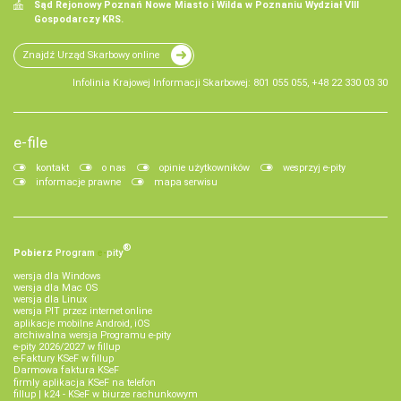
Sąd Rejonowy Poznań Nowe Miasto i Wilda w Poznaniu Wydział VIII
Gospodarczy KRS.
Znajdź Urząd Skarbowy online
Infolinia Krajowej Informacji Skarbowej: 801 055 055, +48 22 330 03 30
e-file
kontakt
o nas
opinie użytkowników
wesprzyj e-pity
informacje prawne
mapa serwisu
®
Pobierz
Program
e‑
pity
wersja dla Windows
wersja dla Mac OS
wersja dla Linux
wersja PIT przez internet online
aplikacje mobilne Android, iOS
archiwalna wersja Programu e-pity
e-pity 2026/2027 w fillup
e‑Faktury KSeF w fillup
Darmowa faktura KSeF
firmly aplikacja KSeF na telefon
fillup | k24 - KSeF w biurze rachunkowym