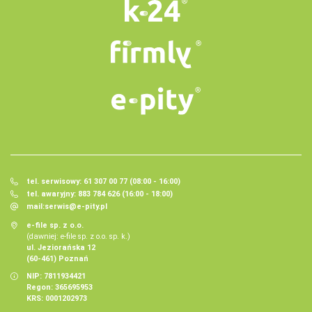
tel. serwisowy: 61 307 00 77 (08:00 - 16:00)
tel. awaryjny: 883 784 626 (16:00 - 18:00)
mail:
serwis@e-pity.pl
e-file sp. z o.o.
(dawniej: e-file sp. z o.o. sp. k.)
ul. Jeziorańska 12
(60-461) Poznań
NIP: 7811934421
Regon: 365695953
KRS: 0001202973