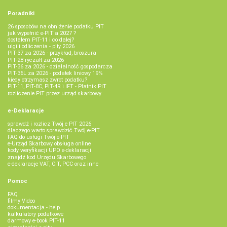
Poradniki
26 sposobów na obniżenie podatku PIT
jak wypełnić e-PIT'a 2027 ?
dostałem PIT-11 i co dalej?
ulgi i odliczenia - pity 2026
PIT-37 za 2026 - przykład, broszura
PIT-28 ryczałt za 2026
PIT-36 za 2026 - działalność gospodarcza
PIT-36L za 2026 - podatek liniowy 19%
kiedy otrzymasz zwrot podatku?
PIT-11, PIT-8C, PIT-4R i IFT - Płatnik PIT
rozliczenie PIT przez urząd skarbowy
e-Deklaracje
sprawdź i rozlicz Twój e PIT 2026
dlaczego warto sprawdzić Twój e-PIT
FAQ do usługi Twój e-PIT
e-Urząd Skarbowy obsługa online
kody weryfikacji UPO e-deklaracji
znajdź kod Urzędu Skarbowego
e-deklaracje VAT, CIT, PCC oraz inne
Pomoc
FAQ
filmy Video
dokumentacja - help
kalkulatory podatkowe
darmowy e-book PIT-11