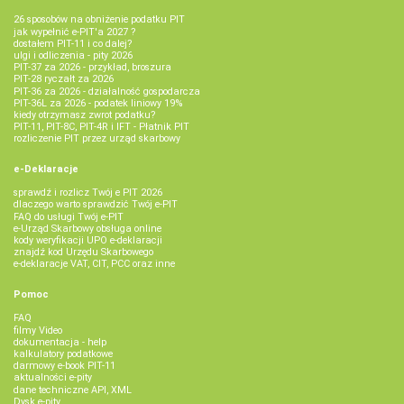
26 sposobów na obniżenie podatku PIT
jak wypełnić e-PIT'a 2027 ?
dostałem PIT-11 i co dalej?
ulgi i odliczenia - pity 2026
PIT-37 za 2026 - przykład, broszura
PIT-28 ryczałt za 2026
PIT-36 za 2026 - działalność gospodarcza
PIT-36L za 2026 - podatek liniowy 19%
kiedy otrzymasz zwrot podatku?
PIT-11, PIT-8C, PIT-4R i IFT - Płatnik PIT
rozliczenie PIT przez urząd skarbowy
e-Deklaracje
sprawdź i rozlicz Twój e PIT 2026
dlaczego warto sprawdzić Twój e-PIT
FAQ do usługi Twój e-PIT
e-Urząd Skarbowy obsługa online
kody weryfikacji UPO e-deklaracji
znajdź kod Urzędu Skarbowego
e-deklaracje VAT, CIT, PCC oraz inne
Pomoc
FAQ
filmy Video
dokumentacja - help
kalkulatory podatkowe
darmowy e-book PIT-11
aktualności e-pity
dane techniczne API, XML
Dysk e-pity