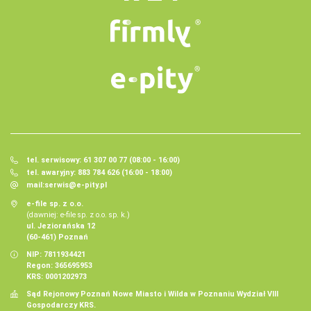
tel. serwisowy: 61 307 00 77 (08:00 - 16:00)
tel. awaryjny: 883 784 626 (16:00 - 18:00)
mail:
serwis@e-pity.pl
e-file sp. z o.o.
(dawniej: e-file sp. z o.o. sp. k.)
ul. Jeziorańska 12
(60-461) Poznań
NIP: 7811934421
Regon: 365695953
KRS: 0001202973
Sąd Rejonowy Poznań Nowe Miasto i Wilda w Poznaniu Wydział VIII
Gospodarczy KRS.