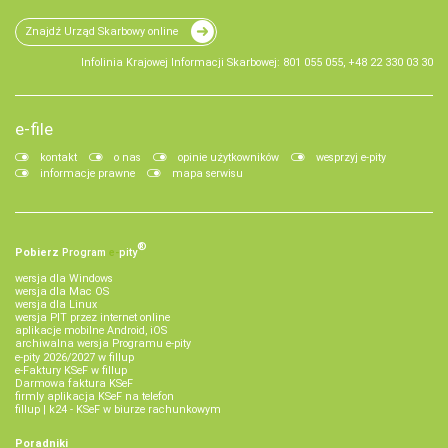
Znajdź Urząd Skarbowy online
Infolinia Krajowej Informacji Skarbowej: 801 055 055, +48 22 330 03 30
e-file
kontakt
o nas
opinie użytkowników
wesprzyj e-pity
informacje prawne
mapa serwisu
®
Pobierz
Program
e‑
pity
wersja dla Windows
wersja dla Mac OS
wersja dla Linux
wersja PIT przez internet online
aplikacje mobilne Android, iOS
archiwalna wersja Programu e-pity
e-pity 2026/2027 w fillup
e‑Faktury KSeF w fillup
Darmowa faktura KSeF
firmly aplikacja KSeF na telefon
fillup | k24 - KSeF w biurze rachunkowym
Poradniki