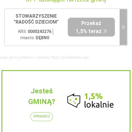
STOWARZYSZENIE
"RADOŚĆ DZIECIOM"
Przekaż
1,5% teraz
KRS:
0000243276
miasto:
DĘBNO
Logo gminy pobrano z serwisu: https://pl.wikipedia.org/
Jesteś
GMINĄ?
SPRAWDŹ