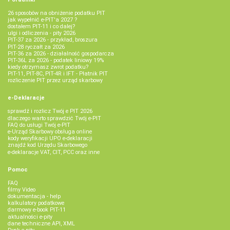
26 sposobów na obniżenie podatku PIT
jak wypełnić e-PIT'a 2027 ?
dostałem PIT-11 i co dalej?
ulgi i odliczenia - pity 2026
PIT-37 za 2026 - przykład, broszura
PIT-28 ryczałt za 2026
PIT-36 za 2026 - działalność gospodarcza
PIT-36L za 2026 - podatek liniowy 19%
kiedy otrzymasz zwrot podatku?
PIT-11, PIT-8C, PIT-4R i IFT - Płatnik PIT
rozliczenie PIT przez urząd skarbowy
e-Deklaracje
sprawdź i rozlicz Twój e PIT 2026
dlaczego warto sprawdzić Twój e-PIT
FAQ do usługi Twój e-PIT
e-Urząd Skarbowy obsługa online
kody weryfikacji UPO e-deklaracji
znajdź kod Urzędu Skarbowego
e-deklaracje VAT, CIT, PCC oraz inne
Pomoc
FAQ
filmy Video
dokumentacja - help
kalkulatory podatkowe
darmowy e-book PIT-11
aktualności e-pity
dane techniczne API, XML