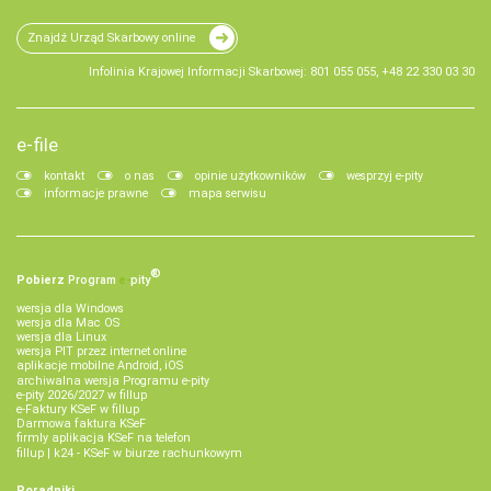
Znajdź Urząd Skarbowy online
Infolinia Krajowej Informacji Skarbowej: 801 055 055, +48 22 330 03 30
e-file
kontakt
o nas
opinie użytkowników
wesprzyj e-pity
informacje prawne
mapa serwisu
®
Pobierz
Program
e‑
pity
wersja dla Windows
wersja dla Mac OS
wersja dla Linux
wersja PIT przez internet online
aplikacje mobilne Android, iOS
archiwalna wersja Programu e-pity
e-pity 2026/2027 w fillup
e‑Faktury KSeF w fillup
Darmowa faktura KSeF
firmly aplikacja KSeF na telefon
fillup | k24 - KSeF w biurze rachunkowym
Poradniki