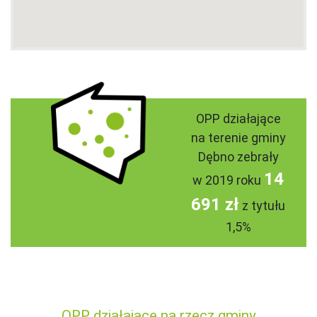
OPP działające
na terenie gminy
Dębno zebrały
14
w 2019 roku
691 zł
z tytułu
1,5%
OPP działające na rzecz gminy