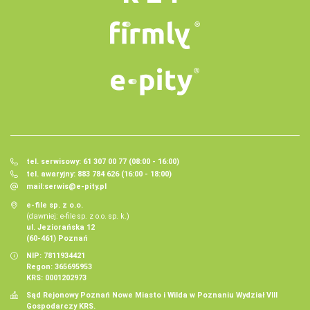
tel. serwisowy: 61 307 00 77 (08:00 - 16:00)
tel. awaryjny: 883 784 626 (16:00 - 18:00)
mail:
serwis@e-pity.pl
e-file sp. z o.o.
(dawniej: e-file sp. z o.o. sp. k.)
ul. Jeziorańska 12
(60-461) Poznań
NIP: 7811934421
Regon: 365695953
KRS: 0001202973
Sąd Rejonowy Poznań Nowe Miasto i Wilda w Poznaniu Wydział VIII
Gospodarczy KRS.