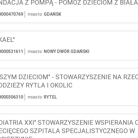
NDACJA Z POMPĄ - POMÓŻ DZIECIOM Z BIAŁA
0000470769
miasto:
GDAŃSK
KAEL"
0000531611
miasto:
NOWY DWÓR GDAŃSKI
SZYM DZIECIOM" - STOWARZYSZENIE NA RZECZ
DZIEŻY RYTLA I OKOLIC
0000306310
miasto:
RYTEL
DIATRIA XXI" STOWARZYSZENIE WSPIERANIA 
ECIĘCEGO SZPITALA SPECJALISTYCZNEGO W