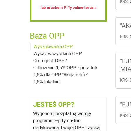
KRS:
lub uruchom PITy online teraz »
"AK
Baza OPP
KRS:
Wyszukiwarka OPP
Wykaz wszystkich OPP
"FU
Co to jest OPP?
Odliczenie 1,5% OPP - poradnik
MIA
1,5% dla OPP "Akcja e-life"
KRS:
1,5% lokalnie
JESTEŚ OPP?
"FU
Wygeneruj bezpłatną wersję
KRS:
programu e‑pity on-line
dedykowaną Twojej OPP i zyskaj