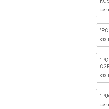
KOŚ
KRS:
"P
KRS:
"PO
OG
KRS:
"PU
KRS: