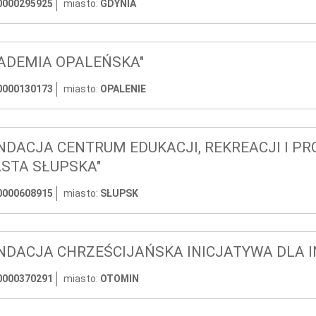
0000295925
miasto:
GDYNIA
ADEMIA OPALEŃSKA"
0000130173
miasto:
OPALENIE
NDACJA CENTRUM EDUKACJI, REKREACJI I P
STA SŁUPSKA"
0000608915
miasto:
SŁUPSK
NDACJA CHRZEŚCIJAŃSKA INICJATYWA DLA IN
0000370291
miasto:
OTOMIN