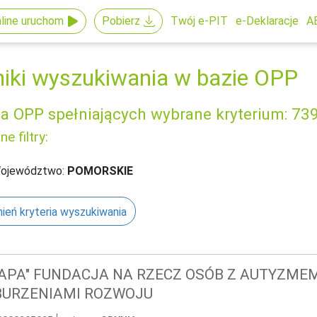
line uruchom
Pobierz
Twój e-PIT
e-Deklaracje
A
iki wyszukiwania w bazie OPP
ba OPP spełniających wybrane kryterium:
73
e filtry:
ojewództwo:
POMORSKIE
ień kryteria wyszukiwania
APA" FUNDACJA NA RZECZ OSÓB Z AUTYZMEM
BURZENIAMI ROZWOJU