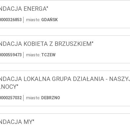
NDACJA ENERGA"
0000326853
miasto:
GDAŃSK
NDACJA KOBIETA Z BRZUSZKIEM"
0000559473
miasto:
TCZEW
NDACJA LOKALNA GRUPA DZIAŁANIA - NASZY
NOCY"
0000257032
miasto:
DEBRZNO
NDACJA MY"