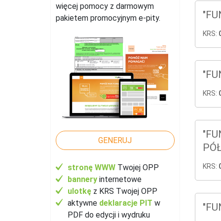
więcej pomocy z darmowym
"FU
pakietem promocyjnym e-pity.
KRS:
"FU
KRS:
"FU
GENERUJ
PÓŁ
KRS:
stronę WWW
Twojej OPP
bannery
internetowe
ulotkę
z KRS Twojej OPP
aktywne
deklaracje PIT
w
"FU
PDF do edycji i wydruku