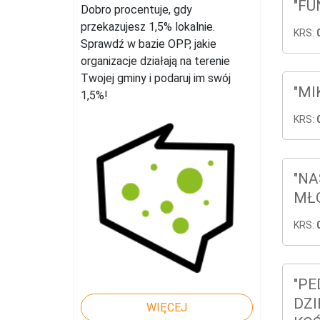
"FU
Dobro procentuje, gdy
przekazujesz 1,5% lokalnie.
KRS:
Sprawdź w bazie OPP, jakie
organizacje działają na terenie
Twojej gminy i podaruj im swój
"MI
1,5%!
KRS:
"NA
MŁO
KRS:
"PE
DZI
WIĘCEJ