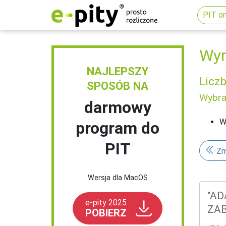
PIT on
Wyn
NAJLEPSZY
Licz
SPOSÓB NA
Wybran
darmowy
W
program do
PIT
Zm
Wersja dla MacOS
"AD
e-pity 2025
ZA
POBIERZ