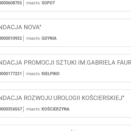
0000608755
miasto:
SOPOT
NDACJA NOVA"
0000010932
miasto:
GDYNIA
NDACJA PROMOCJI SZTUKI IM.GABRIELA FAUR
0000177231
miasto:
KIEŁPINO
NDACJA ROZWOJU UROLOGII KOŚCIERSKIEJ"
0000356567
miasto:
KOŚCIERZYNA