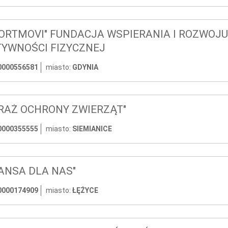
ORTMOVI" FUNDACJA WSPIERANIA I ROZWOJU
YWNOŚCI FIZYCZNEJ
0000556581
miasto:
GDYNIA
RAŻ OCHRONY ZWIERZĄT"
0000355555
miasto:
SIEMIANICE
ANSA DLA NAS"
0000174909
miasto:
ŁĘŻYCE