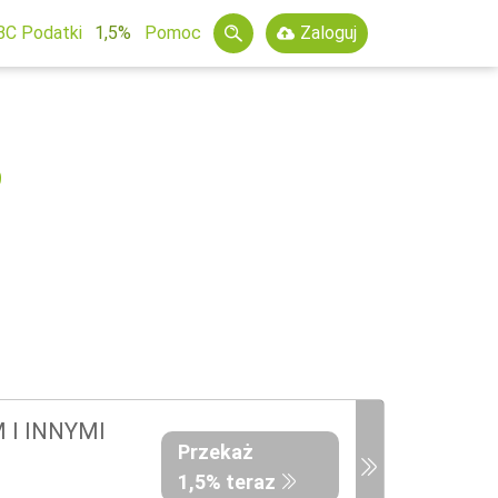
BC Podatki
1,5%
Pomoc
Zaloguj
9
 I INNYMI
Przekaż
1,5% teraz