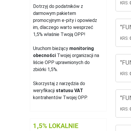
KRS:
Dotrzyj do podatników z
darmowym pakietem
promocyjnym e-pity i opowiedz
"FU
im, dlaczego warto wesprzeć
1,5% właśnie Twoją OPP!
KRS:
Uruchom bieżący
monitoring
obecności
Twojej organizacji na
"FU
liście OPP uprawnionych do
zbiórki 1,5%.
KRS:
Skorzystaj z narzędzia do
weryfikacji
statusu VAT
"FU
kontrahentów Twojej OPP.
KRS:
1,5% LOKALNIE