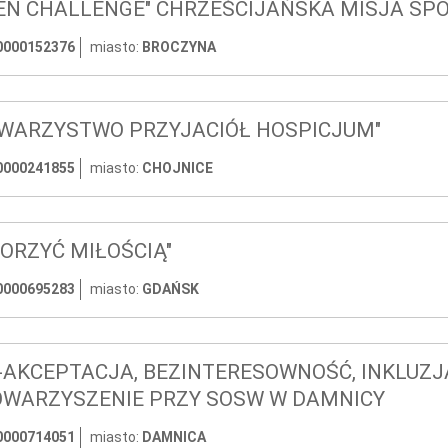
EN CHALLENGE" CHRZEŚCIJAŃSKA MISJA SP
0000152376
miasto:
BROCZYNA
WARZYSTWO PRZYJACIÓŁ HOSPICJUM"
0000241855
miasto:
CHOJNICE
ORZYĆ MIŁOŚCIĄ"
0000695283
miasto:
GDAŃSK
-AKCEPTACJA, BEZINTERESOWNOŚĆ, INKLUZJA
WARZYSZENIE PRZY SOSW W DAMNICY
0000714051
miasto:
DAMNICA