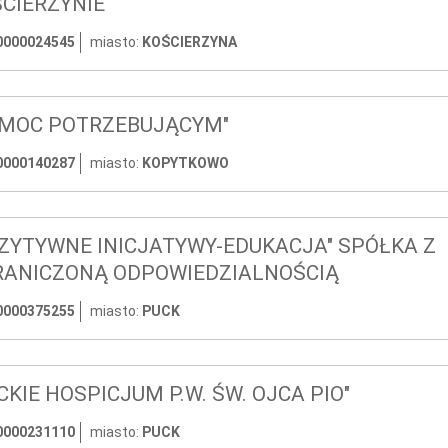
CIERZYNIE
0000024545
miasto:
KOŚCIERZYNA
OMOC POTRZEBUJĄCYM"
0000140287
miasto:
KOPYTKOWO
ZYTYWNE INICJATYWY-EDUKACJA" SPÓŁKA Z
RANICZONĄ ODPOWIEDZIALNOŚCIĄ
0000375255
miasto:
PUCK
CKIE HOSPICJUM P.W. ŚW. OJCA PIO"
0000231110
miasto:
PUCK