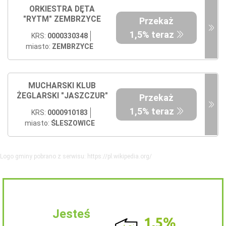
ORKIESTRA DĘTA
"RYTM" ZEMBRZYCE
Przekaż
1,5% teraz
KRS:
0000330348
miasto:
ZEMBRZYCE
MUCHARSKI KLUB
ŻEGLARSKI "JASZCZUR"
Przekaż
1,5% teraz
KRS:
0000910183
miasto:
ŚLESZOWICE
Logo gminy pobrano z serwisu: https://pl.wikipedia.org/
Jesteś