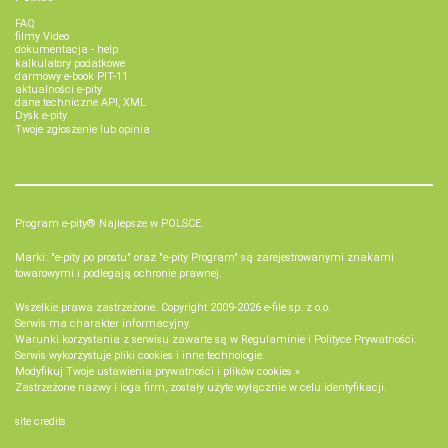
FAQ
filmy Video
dokumentacja - help
kalkulatory podatkowe
darmowy e-book PIT-11
aktualności e-pity
dane techniczne API, XML
Dysk e-pity
Twoje zgłoszenie lub opinia
Program e-pity® Najlepsze w POLSCE.
Marki: "e-pity po prostu" oraz "e-pity Program" są zarejestrowanymi znakami
towarowymi i podlegają ochronie prawnej.
Wszelkie prawa zastrzeżone. Copyright 2009-2026
e-file sp. z o.o.
Serwis ma charakter informacyjny.
Warunki korzystania z serwisu zawarte są w
Regulaminie
i
Polityce Prywatności
.
Serwis wykorzystuje
pliki cookies i inne technologie
.
Modyfikuj Twoje ustawienia prywatności i plików cookies »
Zastrzeżone nazwy i loga firm, zostały użyte wyłącznie w celu identyfikacji.
site credits