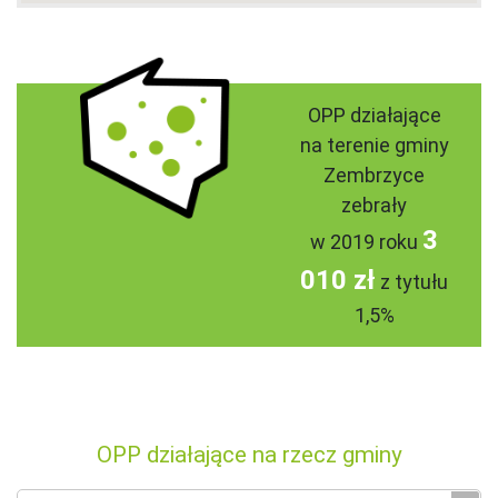
OPP działające
na terenie gminy
Zembrzyce
zebrały
3
w 2019 roku
010 zł
z tytułu
1,5%
OPP działające na rzecz gminy