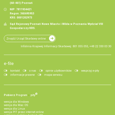
(60-461) Poznań
NIP: 7811934421
Regon: 365695953
KRS: 0001202973
Sąd Rejonowy Poznań Nowe Miasto i Wilda w Poznaniu Wydział VIII
Gospodarczy KRS.
Znajdź Urząd Skarbowy online
Infolinia Krajowej Informacji Skarbowej: 801 055 055, +48 22 330 03 30
e-file
kontakt
o nas
opinie użytkowników
wesprzyj e-pity
informacje prawne
mapa serwisu
®
Pobierz
Program
e‑
pity
wersja dla Windows
wersja dla Mac OS
wersja dla Linux
wersja PIT przez internet online