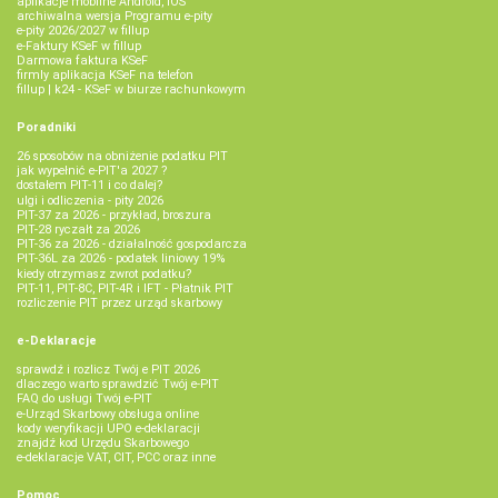
aplikacje mobilne Android, iOS
archiwalna wersja Programu e-pity
e-pity 2026/2027 w fillup
e‑Faktury KSeF w fillup
Darmowa faktura KSeF
firmly aplikacja KSeF na telefon
fillup | k24 - KSeF w biurze rachunkowym
Poradniki
26 sposobów na obniżenie podatku PIT
jak wypełnić e-PIT'a 2027 ?
dostałem PIT-11 i co dalej?
ulgi i odliczenia - pity 2026
PIT-37 za 2026 - przykład, broszura
PIT-28 ryczałt za 2026
PIT-36 za 2026 - działalność gospodarcza
PIT-36L za 2026 - podatek liniowy 19%
kiedy otrzymasz zwrot podatku?
PIT-11, PIT-8C, PIT-4R i IFT - Płatnik PIT
rozliczenie PIT przez urząd skarbowy
e-Deklaracje
sprawdź i rozlicz Twój e PIT 2026
dlaczego warto sprawdzić Twój e-PIT
FAQ do usługi Twój e-PIT
e-Urząd Skarbowy obsługa online
kody weryfikacji UPO e-deklaracji
znajdź kod Urzędu Skarbowego
e-deklaracje VAT, CIT, PCC oraz inne
Pomoc