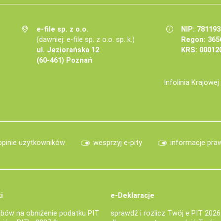
e-file sp. z o.o.
NIP: 78119
(dawniej: e-file sp. z o.o. sp. k.)
Regon: 365
ul. Jeziorańska 12
KRS: 00012
(60-461) Poznań
Infolinia Krajowe
opinie użytkowników
wesprzyj e-pity
informacje pra
i
e-Deklaracje
bów na obniżenie podatku PIT
sprawdź i rozlicz Twój e PIT 2026