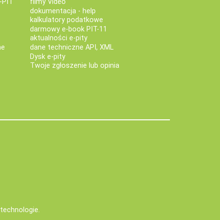
-PIT
filmy Video
dokumentacja - help
kalkulatory podatkowe
darmowy e-book PIT-11
aktualności e-pity
ne
dane techniczne API, XML
Dysk e-pity
Twoje zgłoszenie lub opinia
e technologie
.