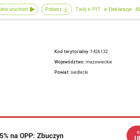
line uruchom
Pobierz
Twój e-PIT
e-Deklaracje
A
Kod terytorialny:
1426132
Województwo:
mazowieckie
Powiat:
siedlecki
e
1,5% na OPP: Zbuczyn
U