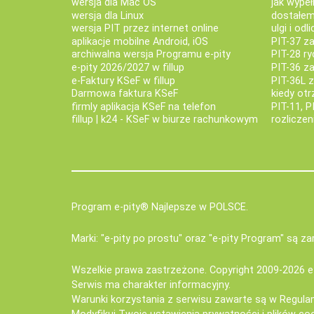
wersja dla Mac OS
jak wypeł
wersja dla Linux
dostałem 
wersja PIT przez internet online
ulgi i odl
aplikacje mobilne Android, iOS
PIT-37 za
archiwalna wersja Programu e-pity
PIT-28 ry
e-pity 2026/2027 w fillup
PIT-36 z
e‑Faktury KSeF w fillup
PIT-36L 
Darmowa faktura KSeF
kiedy ot
firmly aplikacja KSeF na telefon
PIT-11, P
fillup | k24 - KSeF w biurze rachunkowym
rozlicze
Program e-pity® Najlepsze w POLSCE.
Marki: "e-pity po prostu" oraz "e-pity Program" są 
Wszelkie prawa zastrzeżone. Copyright 2009-2026
e
Serwis ma charakter informacyjny.
Warunki korzystania z serwisu zawarte są w
Regula