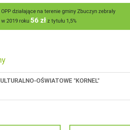
OPP działające na terenie gminy Zbuczyn zebrały
56 zł
w 2019 roku
z tytułu 1,5%
ny
KULTURALNO-OŚWIATOWE "KORNEL"