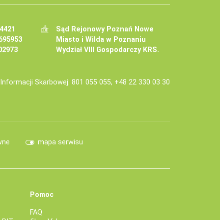
34421
Sąd Rejonowy Poznań Nowe
695953
Miasto i Wilda w Poznaniu
02973
Wydział VIII Gospodarczy KRS.
j Informacji Skarbowej: 801 055 055, +48 22 330 03 30
wne
mapa serwisu
Pomoc
FAQ