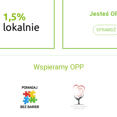
Jesteś O
SPRAWDŹ
Wspieramy OPP