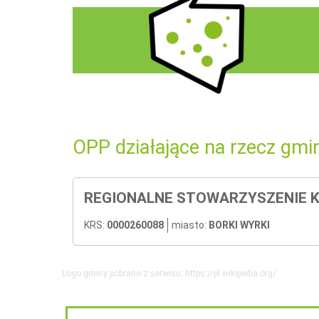
OPP działające na rzecz gmi
REGIONALNE STOWARZYSZENIE 
KRS:
0000260088
miasto:
BORKI WYRKI
Logo gminy pobrano z serwisu: https://pl.wikipedia.org/