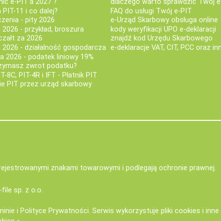
nić e-PIT'a 2027 ?
dlaczego warto sprawdzić Twój e
PIT-11 i co dalej?
FAQ do usługi Twój e-PIT
iczenia - pity 2026
e-Urząd Skarbowy obsługa online
 2026 - przykład, broszura
kody weryfikacji UPO e-deklaracji
czałt za 2026
znajdź kod Urzędu Skarbowego
a 2026 - działalność gospodarcza
e-deklaracje VAT, CIT, PCC oraz in
za 2026 - podatek liniowy 19%
rzymasz zwrot podatku?
IT-8C, PIT-4R i IFT - Płatnik PIT
nie PIT przez urząd skarbowy
zarejestrowanymi znakami towarowymi i podlegają ochronie prawnej.
-file sp. z o.o.
minie
i
Polityce Prywatności
. Serwis wykorzystuje
pliki cookies i inn