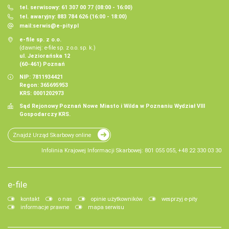
tel. serwisowy: 61 307 00 77 (08:00 - 16:00)
tel. awaryjny: 883 784 626 (16:00 - 18:00)
mail:
serwis@e-pity.pl
e-file sp. z o.o.
(dawniej: e-file sp. z o.o. sp. k.)
ul. Jeziorańska 12
(60-461) Poznań
NIP: 7811934421
Regon: 365695953
KRS: 0001202973
Sąd Rejonowy Poznań Nowe Miasto i Wilda w Poznaniu Wydział VIII
Gospodarczy KRS.
Znajdź Urząd Skarbowy online
Infolinia Krajowej Informacji Skarbowej: 801 055 055, +48 22 330 03 30
e-file
kontakt
o nas
opinie użytkowników
wesprzyj e-pity
informacje prawne
mapa serwisu