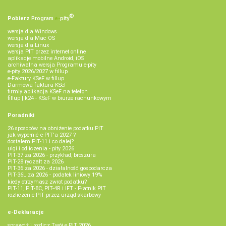
®
Pobierz
Program
e‑
pity
wersja dla Windows
wersja dla Mac OS
wersja dla Linux
wersja PIT przez internet online
aplikacje mobilne Android, iOS
archiwalna wersja Programu e-pity
e-pity 2026/2027 w fillup
e‑Faktury KSeF w fillup
Darmowa faktura KSeF
firmly aplikacja KSeF na telefon
fillup | k24 - KSeF w biurze rachunkowym
Poradniki
26 sposobów na obniżenie podatku PIT
jak wypełnić e-PIT'a 2027 ?
dostałem PIT-11 i co dalej?
ulgi i odliczenia - pity 2026
PIT-37 za 2026 - przykład, broszura
PIT-28 ryczałt za 2026
PIT-36 za 2026 - działalność gospodarcza
PIT-36L za 2026 - podatek liniowy 19%
kiedy otrzymasz zwrot podatku?
PIT-11, PIT-8C, PIT-4R i IFT - Płatnik PIT
rozliczenie PIT przez urząd skarbowy
e-Deklaracje
sprawdź i rozlicz Twój e PIT 2026