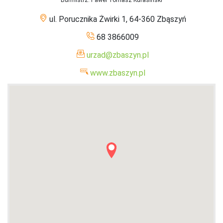
Burmistrz
: Paweł Tomasz Kurasiński
ul. Porucznika Żwirki 1, 64-360 Zbąszyń
68 3866009
urzad@zbaszyn.pl
www.zbaszyn.pl