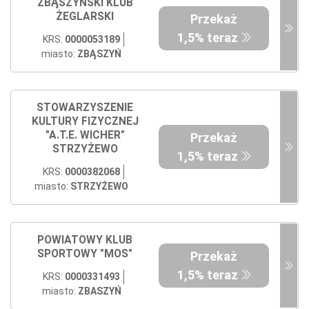
ZBĄSZYŃSKI KLUB
ŻEGLARSKI
Przekaż
1,5% teraz
KRS:
0000053189
miasto:
ZBĄSZYŃ
STOWARZYSZENIE
KULTURY FIZYCZNEJ
"A.T.E. WICHER"
Przekaż
STRZYŻEWO
1,5% teraz
KRS:
0000382068
miasto:
STRZYŻEWO
POWIATOWY KLUB
SPORTOWY "MOS"
Przekaż
1,5% teraz
KRS:
0000331493
miasto:
ZBASZYŃ