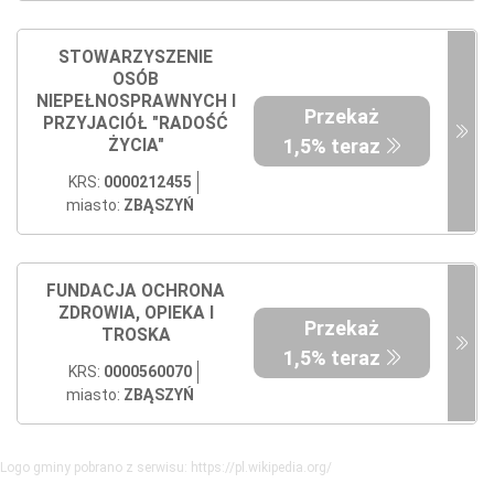
STOWARZYSZENIE
OSÓB
NIEPEŁNOSPRAWNYCH I
Przekaż
PRZYJACIÓŁ "RADOŚĆ
1,5% teraz
ŻYCIA"
KRS:
0000212455
miasto:
ZBĄSZYŃ
FUNDACJA OCHRONA
ZDROWIA, OPIEKA I
Przekaż
TROSKA
1,5% teraz
KRS:
0000560070
miasto:
ZBĄSZYŃ
Logo gminy pobrano z serwisu: https://pl.wikipedia.org/