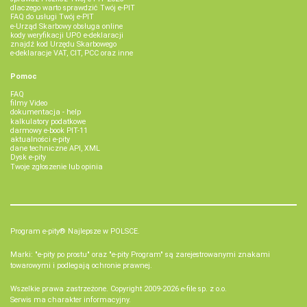
dlaczego warto sprawdzić Twój e-PIT
FAQ do usługi Twój e-PIT
e-Urząd Skarbowy obsługa online
kody weryfikacji UPO e-deklaracji
znajdź kod Urzędu Skarbowego
e-deklaracje VAT, CIT, PCC oraz inne
Pomoc
FAQ
filmy Video
dokumentacja - help
kalkulatory podatkowe
darmowy e-book PIT-11
aktualności e-pity
dane techniczne API, XML
Dysk e-pity
Twoje zgłoszenie lub opinia
Program e-pity® Najlepsze w POLSCE.
Marki: "e-pity po prostu" oraz "e-pity Program" są zarejestrowanymi znakami
towarowymi i podlegają ochronie prawnej.
Wszelkie prawa zastrzeżone. Copyright 2009-2026
e-file sp. z o.o.
Serwis ma charakter informacyjny.