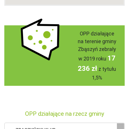
OPP działające
na terenie gminy
Zbąszyń zebrały
17
w 2019 roku
236 zł
z tytułu
1,5%
OPP działające na rzecz gminy