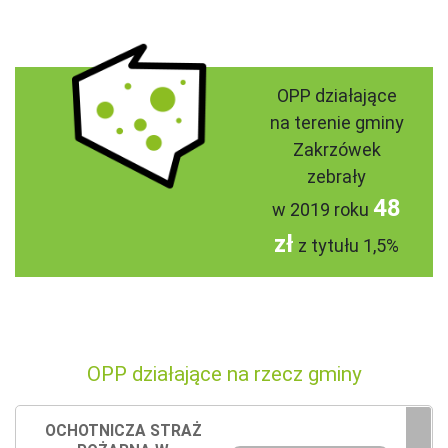
OPP działające
na terenie gminy
Zakrzówek
zebrały
48
w 2019 roku
zł
z tytułu 1,5%
OPP działające na rzecz gminy
OCHOTNICZA STRAŻ