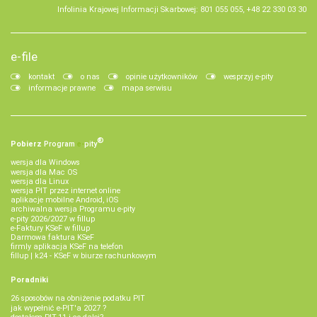
Infolinia Krajowej Informacji Skarbowej: 801 055 055, +48 22 330 03 30
e-file
kontakt
o nas
opinie użytkowników
wesprzyj e-pity
informacje prawne
mapa serwisu
®
Pobierz
Program
e‑
pity
wersja dla Windows
wersja dla Mac OS
wersja dla Linux
wersja PIT przez internet online
aplikacje mobilne Android, iOS
archiwalna wersja Programu e-pity
e-pity 2026/2027 w fillup
e‑Faktury KSeF w fillup
Darmowa faktura KSeF
firmly aplikacja KSeF na telefon
fillup | k24 - KSeF w biurze rachunkowym
Poradniki
26 sposobów na obniżenie podatku PIT
jak wypełnić e-PIT'a 2027 ?