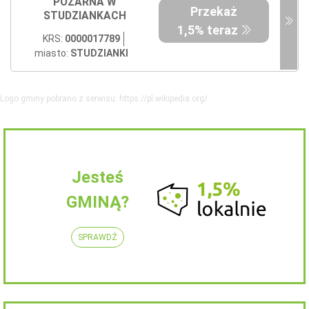
POŻARNA W
Przekaż
STUDZIANKACH
1,5% teraz
KRS:
0000017789
miasto:
STUDZIANKI
Logo gminy pobrano z serwisu: https://pl.wikipedia.org/
Jesteś
GMINĄ?
SPRAWDŹ