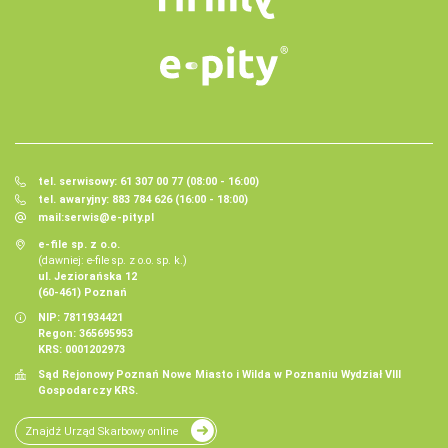
tel. serwisowy: 61 307 00 77 (08:00 - 16:00)
tel. awaryjny: 883 784 626 (16:00 - 18:00)
mail:
serwis@e-pity.pl
e-file sp. z o.o.
(dawniej: e-file sp. z o.o. sp. k.)
ul. Jeziorańska 12
(60-461) Poznań
NIP: 7811934421
Regon: 365695953
KRS: 0001202973
Sąd Rejonowy Poznań Nowe Miasto i Wilda w Poznaniu Wydział VIII
Gospodarczy KRS.
Znajdź Urząd Skarbowy online