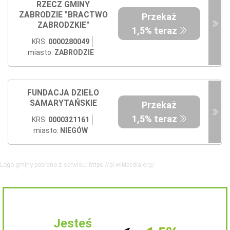
RZECZ GMINY
ZABRODZIE "BRACTWO
Przekaż
ZABRODZKIE"
1,5% teraz
KRS:
0000280049
miasto:
ZABRODZIE
FUNDACJA DZIEŁO
SAMARYTAŃSKIE
Przekaż
1,5% teraz
KRS:
0000321161
miasto:
NIEGÓW
Logo gminy pobrano z serwisu: https://pl.wikipedia.org/
Jesteś