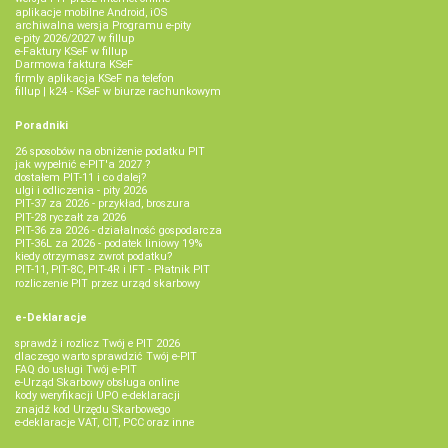
aplikacje mobilne Android, iOS
archiwalna wersja Programu e-pity
e-pity 2026/2027 w fillup
e‑Faktury KSeF w fillup
Darmowa faktura KSeF
firmly aplikacja KSeF na telefon
fillup | k24 - KSeF w biurze rachunkowym
Poradniki
26 sposobów na obniżenie podatku PIT
jak wypełnić e-PIT'a 2027 ?
dostałem PIT-11 i co dalej?
ulgi i odliczenia - pity 2026
PIT-37 za 2026 - przykład, broszura
PIT-28 ryczałt za 2026
PIT-36 za 2026 - działalność gospodarcza
PIT-36L za 2026 - podatek liniowy 19%
kiedy otrzymasz zwrot podatku?
PIT-11, PIT-8C, PIT-4R i IFT - Płatnik PIT
rozliczenie PIT przez urząd skarbowy
e-Deklaracje
sprawdź i rozlicz Twój e PIT 2026
dlaczego warto sprawdzić Twój e-PIT
FAQ do usługi Twój e-PIT
e-Urząd Skarbowy obsługa online
kody weryfikacji UPO e-deklaracji
znajdź kod Urzędu Skarbowego
e-deklaracje VAT, CIT, PCC oraz inne