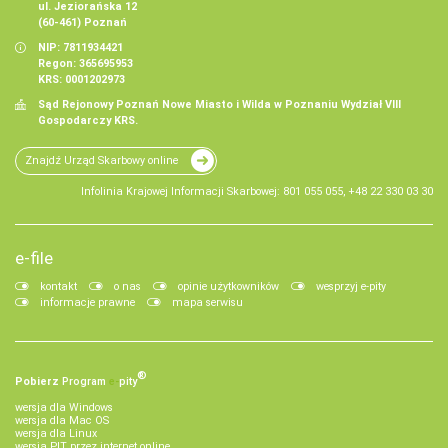
ul. Jeziorańska 12
(60-461) Poznań
NIP: 7811934421
Regon: 365695953
KRS: 0001202973
Sąd Rejonowy Poznań Nowe Miasto i Wilda w Poznaniu Wydział VIII
Gospodarczy KRS.
Znajdź Urząd Skarbowy online
Infolinia Krajowej Informacji Skarbowej: 801 055 055, +48 22 330 03 30
e-file
kontakt
o nas
opinie użytkowników
wesprzyj e-pity
informacje prawne
mapa serwisu
®
Pobierz
Program
e‑
pity
wersja dla Windows
wersja dla Mac OS
wersja dla Linux
wersja PIT przez internet online