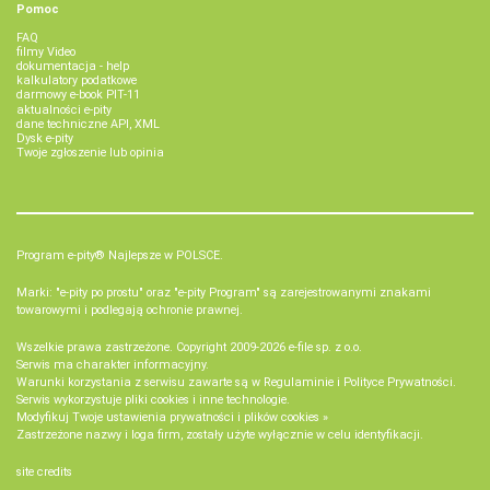
Pomoc
FAQ
filmy Video
dokumentacja - help
kalkulatory podatkowe
darmowy e-book PIT-11
aktualności e-pity
dane techniczne API, XML
Dysk e-pity
Twoje zgłoszenie lub opinia
Program e-pity® Najlepsze w POLSCE.
Marki: "e-pity po prostu" oraz "e-pity Program" są zarejestrowanymi znakami
towarowymi i podlegają ochronie prawnej.
Wszelkie prawa zastrzeżone. Copyright 2009-2026
e-file sp. z o.o.
Serwis ma charakter informacyjny.
Warunki korzystania z serwisu zawarte są w
Regulaminie
i
Polityce Prywatności
.
Serwis wykorzystuje
pliki cookies i inne technologie
.
Modyfikuj Twoje ustawienia prywatności i plików cookies »
Zastrzeżone nazwy i loga firm, zostały użyte wyłącznie w celu identyfikacji.
site credits