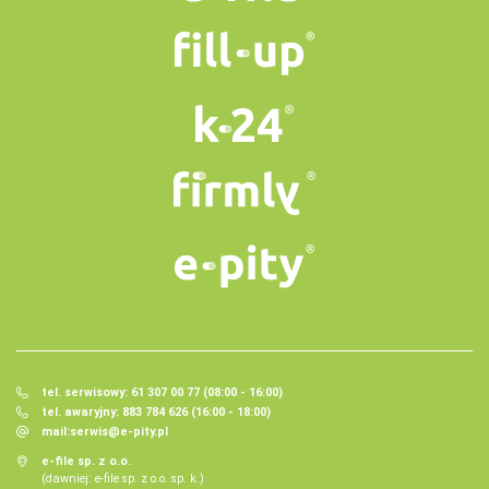
tel. serwisowy: 61 307 00 77 (08:00 - 16:00)
tel. awaryjny: 883 784 626 (16:00 - 18:00)
mail:
serwis@e-pity.pl
e-file sp. z o.o.
(dawniej: e-file sp. z o.o. sp. k.)