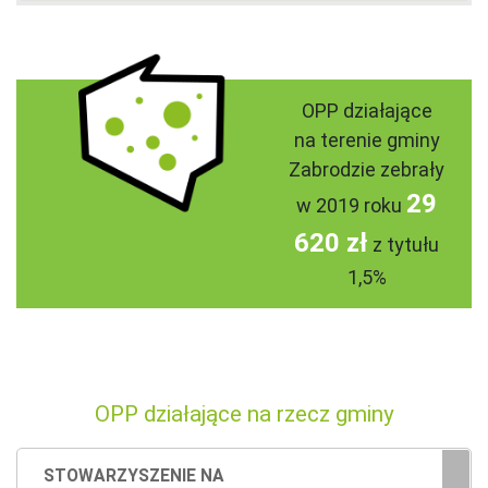
OPP działające
na terenie gminy
Zabrodzie zebrały
29
w 2019 roku
620 zł
z tytułu
1,5%
OPP działające na rzecz gminy
STOWARZYSZENIE NA