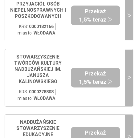
PRZYJACIÓŁ OSÓB
NIEPEŁNOSPRAWNYCH I
Przekaż
POSZKODOWANYCH
1,5% teraz
KRS:
0000182166
miasto:
WŁODAWA
STOWARZYSZENIE
TWÓRCÓW KULTURY
NADBUŻAŃSKIEJ IM.
Przekaż
JANUSZA
1,5% teraz
KALINOWSKIEGO
KRS:
0000278808
miasto:
WŁODAWA
NADBUŻAŃSKIE
STOWARZYSZENIE
Przekaż
EDUKACYJNE