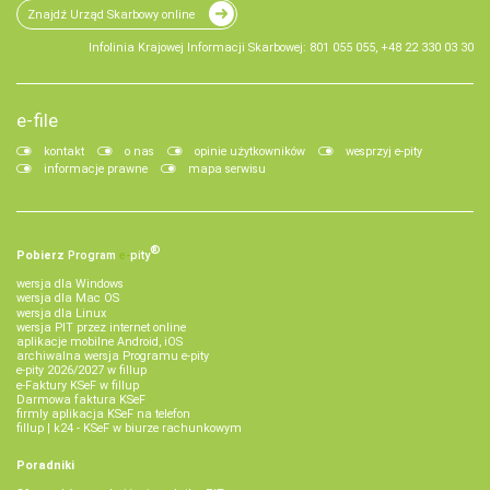
Znajdź Urząd Skarbowy online
Infolinia Krajowej Informacji Skarbowej: 801 055 055, +48 22 330 03 30
e-file
kontakt
o nas
opinie użytkowników
wesprzyj e-pity
informacje prawne
mapa serwisu
®
Pobierz
Program
e‑
pity
wersja dla Windows
wersja dla Mac OS
wersja dla Linux
wersja PIT przez internet online
aplikacje mobilne Android, iOS
archiwalna wersja Programu e-pity
e-pity 2026/2027 w fillup
e‑Faktury KSeF w fillup
Darmowa faktura KSeF
firmly aplikacja KSeF na telefon
fillup | k24 - KSeF w biurze rachunkowym
Poradniki