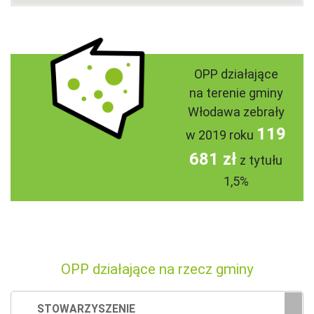
OPP działające
na terenie gminy
Włodawa zebrały
119
w 2019 roku
681 zł
z tytułu
1,5%
OPP działające na rzecz gminy
STOWARZYSZENIE