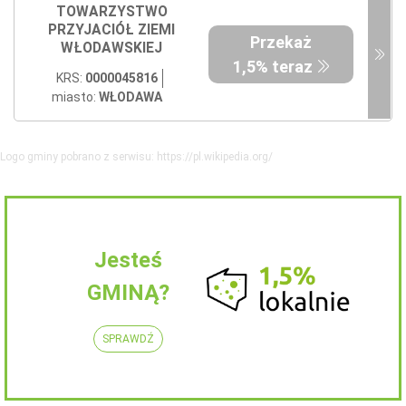
TOWARZYSTWO
PRZYJACIÓŁ ZIEMI
Przekaż
WŁODAWSKIEJ
1,5% teraz
KRS:
0000045816
miasto:
WŁODAWA
Logo gminy pobrano z serwisu: https://pl.wikipedia.org/
Jesteś
GMINĄ?
SPRAWDŹ