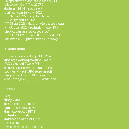
26 sposobów na obniżenie podatku PIT
jak wypełnić e-PIT'a 2027 ?
dostałem PIT-11 i co dalej?
ulgi i odliczenia - pity 2026
PIT-37 za 2026 - przykład, broszura
PIT-28 ryczałt za 2026
PIT-36 za 2026 - działalność gospodarcza
PIT-36L za 2026 - podatek liniowy 19%
kiedy otrzymasz zwrot podatku?
PIT-11, PIT-8C, PIT-4R i IFT - Płatnik PIT
rozliczenie PIT przez urząd skarbowy
e-Deklaracje
sprawdź i rozlicz Twój e PIT 2026
dlaczego warto sprawdzić Twój e-PIT
FAQ do usługi Twój e-PIT
e-Urząd Skarbowy obsługa online
kody weryfikacji UPO e-deklaracji
znajdź kod Urzędu Skarbowego
e-deklaracje VAT, CIT, PCC oraz inne
Pomoc
FAQ
filmy Video
dokumentacja - help
kalkulatory podatkowe
darmowy e-book PIT-11
aktualności e-pity
dane techniczne API, XML
Dysk e-pity
Twoje zgłoszenie lub opinia