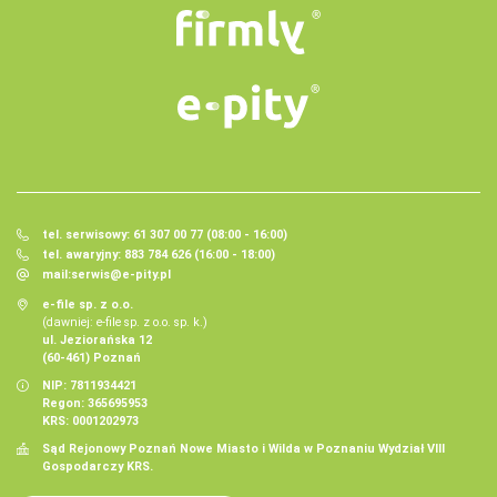
tel. serwisowy: 61 307 00 77 (08:00 - 16:00)
tel. awaryjny: 883 784 626 (16:00 - 18:00)
mail:
serwis@e-pity.pl
e-file sp. z o.o.
(dawniej: e-file sp. z o.o. sp. k.)
ul. Jeziorańska 12
(60-461) Poznań
NIP: 7811934421
Regon: 365695953
KRS: 0001202973
Sąd Rejonowy Poznań Nowe Miasto i Wilda w Poznaniu Wydział VIII
Gospodarczy KRS.