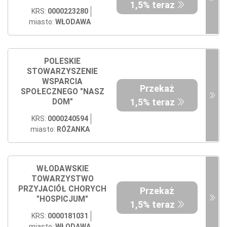
1,5% teraz
KRS:
0000223280
miasto:
WŁODAWA
POLESKIE
STOWARZYSZENIE
WSPARCIA
Przekaż
SPOŁECZNEGO "NASZ
1,5% teraz
DOM"
KRS:
0000240594
miasto:
RÓŻANKA
WŁODAWSKIE
TOWARZYSTWO
PRZYJACIÓŁ CHORYCH
Przekaż
"HOSPICJUM"
1,5% teraz
KRS:
0000181031
miasto:
WŁODAWA