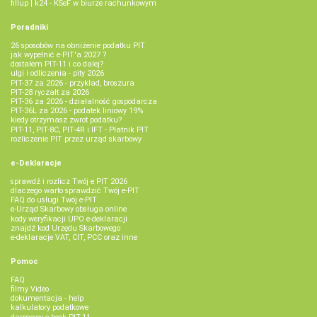
fillup | k24 - KSeF w biurze rachunkowym
Poradniki
26 sposobów na obniżenie podatku PIT
jak wypełnić e-PIT'a 2027 ?
dostałem PIT-11 i co dalej?
ulgi i odliczenia - pity 2026
PIT-37 za 2026 - przykład, broszura
PIT-28 ryczałt za 2026
PIT-36 za 2026 - działalność gospodarcza
PIT-36L za 2026 - podatek liniowy 19%
kiedy otrzymasz zwrot podatku?
PIT-11, PIT-8C, PIT-4R i IFT - Płatnik PIT
rozliczenie PIT przez urząd skarbowy
e-Deklaracje
sprawdź i rozlicz Twój e PIT 2026
dlaczego warto sprawdzić Twój e-PIT
FAQ do usługi Twój e-PIT
e-Urząd Skarbowy obsługa online
kody weryfikacji UPO e-deklaracji
znajdź kod Urzędu Skarbowego
e-deklaracje VAT, CIT, PCC oraz inne
Pomoc
FAQ
filmy Video
dokumentacja - help
kalkulatory podatkowe