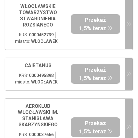
WŁOCŁAWSKIE
TOWARZYSTWO
STWARDNIENIA
Przekaż
ROZSIANEGO
1,5% teraz
KRS:
0000452739
miasto:
WŁOCŁAWEK
CAIETANUS
Przekaż
KRS:
0000495898
1,5% teraz
miasto:
WŁOCŁAWEK
AEROKLUB
WŁOCŁAWSKI IM.
STANISŁAWA
Przekaż
SKARŻYŃSKIEGO
1,5% teraz
KRS:
0000037666