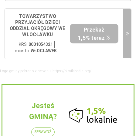
TOWARZYSTWO
PRZYJACIÓŁ DZIECI
ODDZIAŁ OKRĘGOWY WE
Przekaż
WŁOCŁAWKU
1,5% teraz
KRS:
0001054321
miasto:
WŁOCŁAWEK
Logo gminy pobrano z serwisu: https://pl.wikipedia.org/
Jesteś
GMINĄ?
SPRAWDŹ