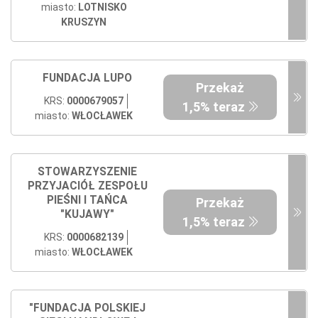
miasto:
LOTNISKO
KRUSZYN
FUNDACJA LUPO
Przekaż
KRS:
0000679057
1,5% teraz
miasto:
WŁOCŁAWEK
STOWARZYSZENIE
PRZYJACIÓŁ ZESPOŁU
PIEŚNI I TAŃCA
Przekaż
"KUJAWY"
1,5% teraz
KRS:
0000682139
miasto:
WŁOCŁAWEK
"FUNDACJA POLSKIEJ