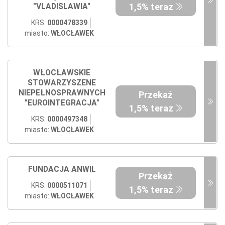
1,5% teraz
"VLADISLAWIA"
KRS:
0000478339
miasto:
WŁOCŁAWEK
WŁOCŁAWSKIE
STOWARZYSZENE
NIEPEŁNOSPRAWNYCH
Przekaż
"EUROINTEGRACJA"
1,5% teraz
KRS:
0000497348
miasto:
WŁOCŁAWEK
FUNDACJA ANWIL
Przekaż
KRS:
0000511071
1,5% teraz
miasto:
WŁOCŁAWEK