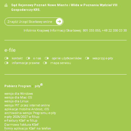
Sąd Rejonowy Poznań Nowe Miasto i Wilda w Poznaniu Wydział VIII
Gospodarczy KRS.
Znajdź Urząd Skarbowy online
Infolinia Krajowej Informacji Skarbowej: 801 055 055, +48 22 330 03 30
e-file
kontakt
o nas
opinie użytkowników
wesprzyj e-pity
informacje prawne
mapa serwisu
®
Pobierz
Program
e‑
pity
wersja dla Windows
wersja dla Mac OS
wersja dla Linux
wersja PIT przez internet online
aplikacje mobilne Android, iOS
archiwalna wersja Programu e-pity
e-pity 2026/2027 w fillup
e‑Faktury KSeF w fillup
Darmowa faktura KSeF
firmly aplikacja KSeF na telefon