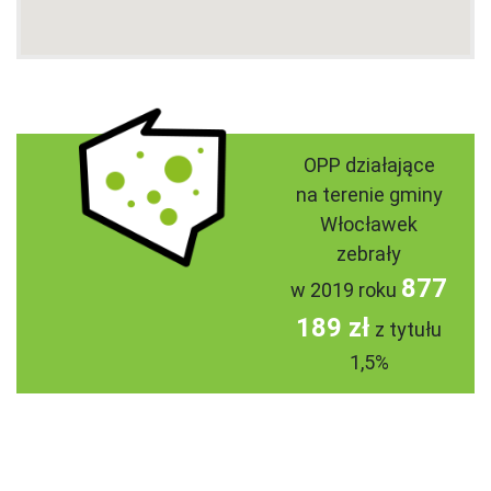
OPP działające
na terenie gminy
Włocławek
zebrały
877
w 2019 roku
189 zł
z tytułu
1,5%