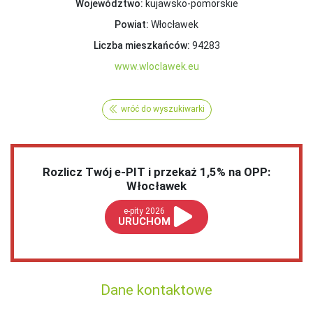
Województwo:
kujawsko-pomorskie
Powiat:
Włocławek
Liczba mieszkańców:
94283
www.wloclawek.eu
wróć do wyszukiwarki
Rozlicz Twój e-PIT i przekaż 1,5% na OPP:
Włocławek
e-pity 2026
URUCHOM
Dane kontaktowe