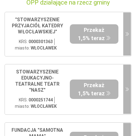
OPP działające na rzecz gminy
"STOWARZYSZENIE
PRZYJACIÓŁ KATEDRY
Przekaż
WŁOCŁAWSKIEJ"
1,5% teraz
KRS:
0000301363
miasto:
WŁOCŁAWEK
STOWARZYSZENIE
EDUKACYJNO-
TEATRALNE TEATR
Przekaż
"NASZ"
1,5% teraz
KRS:
0000251744
miasto:
WŁOCŁAWEK
FUNDACJA "SAMOTNA