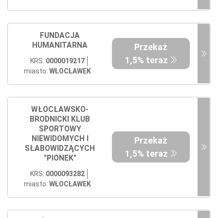
FUNDACJA
HUMANITARNA
Przekaż
1,5% teraz
KRS:
0000019217
miasto:
WŁOCŁAWEK
WŁOCŁAWSKO-
BRODNICKI KLUB
SPORTOWY
NIEWIDOMYCH I
Przekaż
SŁABOWIDZĄCYCH
1,5% teraz
"PIONEK"
KRS:
0000093282
miasto:
WŁOCŁAWEK