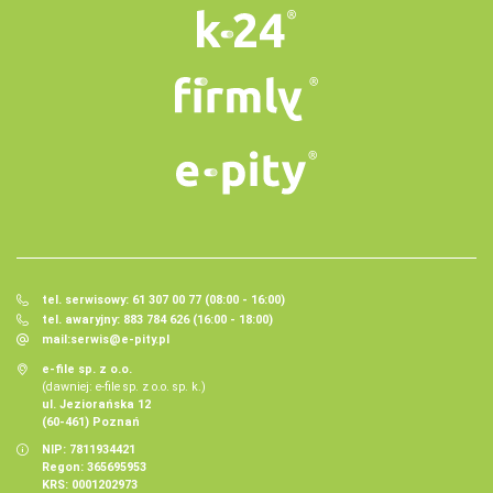
tel. serwisowy: 61 307 00 77 (08:00 - 16:00)
tel. awaryjny: 883 784 626 (16:00 - 18:00)
mail:
serwis@e-pity.pl
e-file sp. z o.o.
(dawniej: e-file sp. z o.o. sp. k.)
ul. Jeziorańska 12
(60-461) Poznań
NIP: 7811934421
Regon: 365695953
KRS: 0001202973