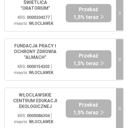
ŚWIETLICA
"ORATORIUM"
Przekaż
1,5% teraz
KRS:
0000204277
miasto:
WŁOCŁAWEK
FUNDACJA PRACY I
OCHRONY ZDROWIA
Przekaż
"ALMACH"
1,5% teraz
KRS:
0000154303
miasto:
WŁOCŁAWEK
WŁOCŁAWSKIE
CENTRUM EDUKACJI
Przekaż
EKOLOGICZNEJ
1,5% teraz
KRS:
0000086304
miasto:
WŁOCŁAWEK