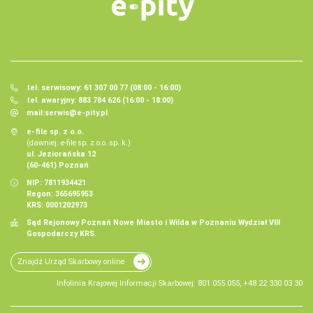
tel. serwisowy: 61 307 00 77 (08:00 - 16:00)
tel. awaryjny: 883 784 626 (16:00 - 18:00)
mail:
serwis@e-pity.pl
e-file sp. z o.o.
(dawniej: e-file sp. z o.o. sp. k.)
ul. Jeziorańska 12
(60-461) Poznań
NIP: 7811934421
Regon: 365695953
KRS: 0001202973
Sąd Rejonowy Poznań Nowe Miasto i Wilda w Poznaniu Wydział VIII
Gospodarczy KRS.
Znajdź Urząd Skarbowy online
Infolinia Krajowej Informacji Skarbowej: 801 055 055, +48 22 330 03 30