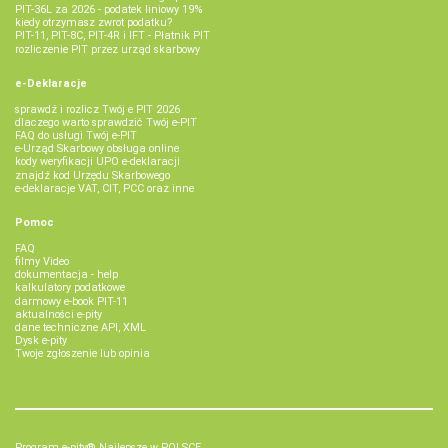
PIT-36L za 2026 - podatek liniowy 19%
kiedy otrzymasz zwrot podatku?
PIT-11, PIT-8C, PIT-4R i IFT - Płatnik PIT
rozliczenie PIT przez urząd skarbowy
e-Deklaracje
sprawdź i rozlicz Twój e PIT 2026
dlaczego warto sprawdzić Twój e-PIT
FAQ do usługi Twój e-PIT
e-Urząd Skarbowy obsługa online
kody weryfikacji UPO e-deklaracji
znajdź kod Urzędu Skarbowego
e-deklaracje VAT, CIT, PCC oraz inne
Pomoc
FAQ
filmy Video
dokumentacja - help
kalkulatory podatkowe
darmowy e-book PIT-11
aktualności e-pity
dane techniczne API, XML
Dysk e-pity
Twoje zgłoszenie lub opinia
Program e-pity® Najlepsze w POLSCE.