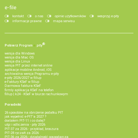
e-file
kontakt
o nas
opinie użytkowników
wesprzyj e-pity
informacje prawne
mapa serwisu
®
Pobierz
Program
e‑
pity
wersja dla Windows
wersja dla Mac OS
wersja dla Linux
wersja PIT przez internet online
aplikacje mobilne Android, iOS
archiwalna wersja Programu e-pity
e-pity 2026/2027 w fillup
e‑Faktury KSeF w fillup
Darmowa faktura KSeF
firmly aplikacja KSeF na telefon
fillup | k24 - KSeF w biurze rachunkowym
Poradniki
26 sposobów na obniżenie podatku PIT
jak wypełnić e-PIT'a 2027 ?
dostałem PIT-11 i co dalej?
ulgi i odliczenia - pity 2026
PIT-37 za 2026 - przykład, broszura
PIT-28 ryczałt za 2026
PIT-36 za 2026 - działalność gospodarcza