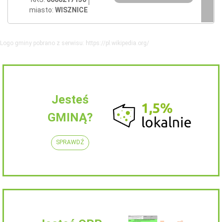
miasto:
WISZNICE
Logo gminy pobrano z serwisu: https://pl.wikipedia.org/
Jesteś
GMINĄ?
SPRAWDŹ