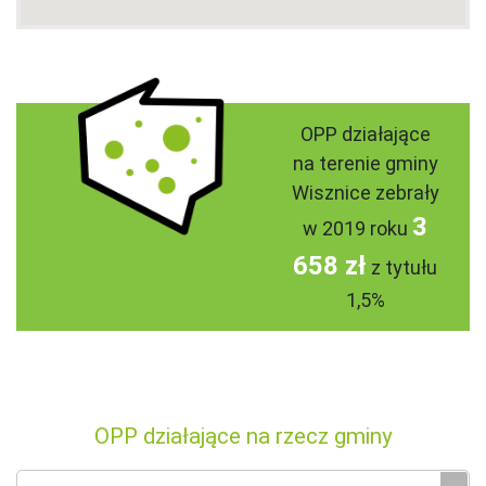
OPP działające
na terenie gminy
Wisznice zebrały
3
w 2019 roku
658 zł
z tytułu
1,5%
OPP działające na rzecz gminy