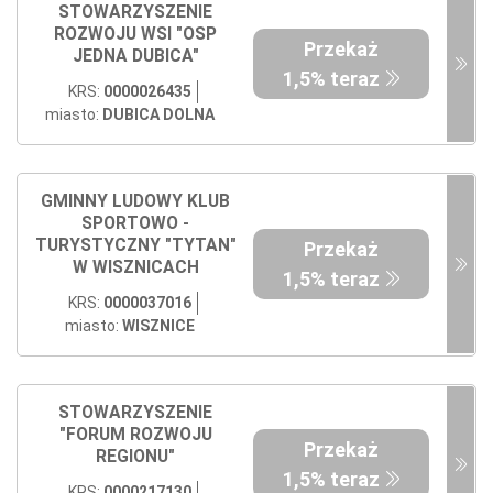
STOWARZYSZENIE
ROZWOJU WSI "OSP
Przekaż
JEDNA DUBICA"
1,5% teraz
KRS:
0000026435
miasto:
DUBICA DOLNA
GMINNY LUDOWY KLUB
SPORTOWO -
TURYSTYCZNY "TYTAN"
Przekaż
W WISZNICACH
1,5% teraz
KRS:
0000037016
miasto:
WISZNICE
STOWARZYSZENIE
"FORUM ROZWOJU
Przekaż
REGIONU"
1,5% teraz
KRS:
0000217130