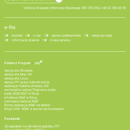
Infolinia Krajowej Informacji Skarbowej: 801 055 055, +48 22 330 03 30
e-file
kontakt
o nas
opinie użytkowników
wesprzyj e-pity
informacje prawne
mapa serwisu
®
Pobierz
Program
e‑
pity
wersja dla Windows
wersja dla Mac OS
wersja dla Linux
wersja PIT przez internet online
aplikacje mobilne Android, iOS
archiwalna wersja Programu e-pity
e-pity 2026/2027 w fillup
e‑Faktury KSeF w fillup
Darmowa faktura KSeF
firmly aplikacja KSeF na telefon
fillup | k24 - KSeF w biurze rachunkowym
Poradniki
26 sposobów na obniżenie podatku PIT