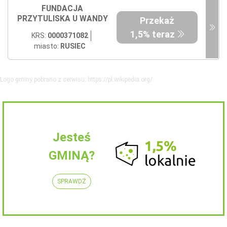
FUNDACJA
PRZYTULISKA U WANDY
Przekaż
1,5% teraz
KRS:
0000371082
miasto:
RUSIEC
Logo gminy pobrano z serwisu: https://pl.wikipedia.org/
Jesteś
GMINĄ?
SPRAWDŹ