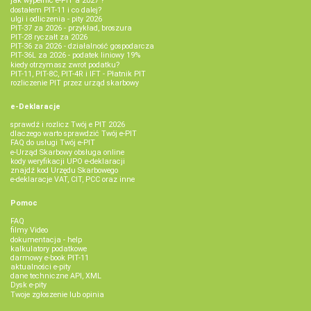
jak wypełnić e-PIT'a 2027 ?
dostałem PIT-11 i co dalej?
ulgi i odliczenia - pity 2026
PIT-37 za 2026 - przykład, broszura
PIT-28 ryczałt za 2026
PIT-36 za 2026 - działalność gospodarcza
PIT-36L za 2026 - podatek liniowy 19%
kiedy otrzymasz zwrot podatku?
PIT-11, PIT-8C, PIT-4R i IFT - Płatnik PIT
rozliczenie PIT przez urząd skarbowy
e-Deklaracje
sprawdź i rozlicz Twój e PIT 2026
dlaczego warto sprawdzić Twój e-PIT
FAQ do usługi Twój e-PIT
e-Urząd Skarbowy obsługa online
kody weryfikacji UPO e-deklaracji
znajdź kod Urzędu Skarbowego
e-deklaracje VAT, CIT, PCC oraz inne
Pomoc
FAQ
filmy Video
dokumentacja - help
kalkulatory podatkowe
darmowy e-book PIT-11
aktualności e-pity
dane techniczne API, XML
Dysk e-pity
Twoje zgłoszenie lub opinia