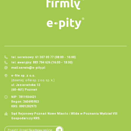
tel. serwisowy: 61 307 00 77 (08:00 - 16:00)
tel. awaryjny: 883 784 626 (16:00 - 18:00)
mail:
serwis@e-pity.pl
e-file sp. z o.o.
(dawniej: e-file sp. z o.o. sp. k.)
ul. Jeziorańska 12
(60-461) Poznań
NIP: 7811934421
Regon: 365695953
KRS: 0001202973
Sąd Rejonowy Poznań Nowe Miasto i Wilda w Poznaniu Wydział VIII
Gospodarczy KRS.
Znajdź Urząd Skarbowy online