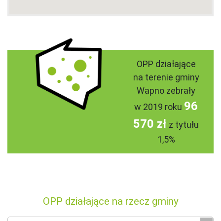
OPP działające
na terenie gminy
Wapno zebrały
96
w 2019 roku
570 zł
z tytułu
1,5%
OPP działające na rzecz gminy