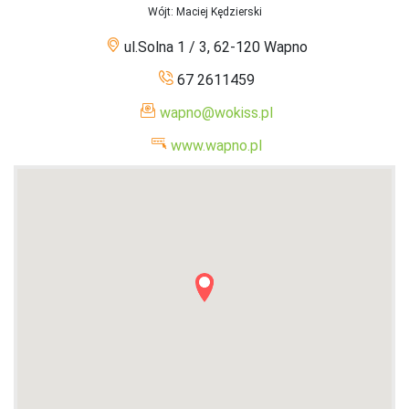
Wójt
: Maciej Kędzierski
ul.Solna 1 / 3, 62-120 Wapno
67 2611459
wapno@wokiss.pl
www.wapno.pl