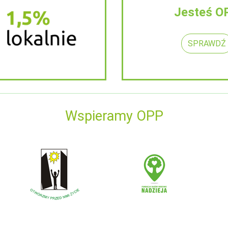
Jesteś O
SPRAWDŹ
Wspieramy OPP