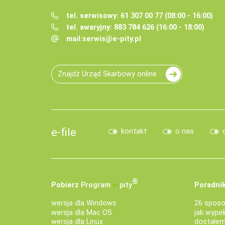
tel. serwisowy: 61 307 00 77 (08:00 - 16:00)
tel. awaryjny: 883 784 626 (16:00 - 18:00)
mail:
serwis@e-pity.pl
Znajdź Urząd Skarbowy online
e-file
kontakt
o nas
®
Pobierz
Program
e‑
pity
Poradnik
wersja dla Windows
26 sposo
wersja dla Mac OS
jak wypeł
wersja dla Linux
dostałem 