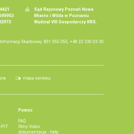
34421
Sąd Rejonowy Poznań Nowe
695953
Miasto i Wilda w Poznaniu
02973
Wydział VIII Gospodarczy KRS.
j Informacji Skarbowej: 801 055 055, +48 22 330 03 30
wne
mapa serwisu
Pomoc
FAQ
-PIT
filmy Video
dokumentacja - help