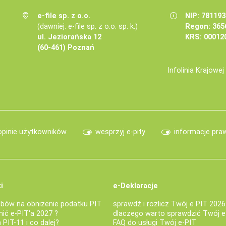
e-file sp. z o.o.
NIP: 78119
(dawniej: e-file sp. z o.o. sp. k.)
Regon: 365
ul. Jeziorańska 12
KRS: 00012
(60-461) Poznań
Infolinia Krajowe
opinie użytkowników
wesprzyj e-pity
informacje pra
i
e-Deklaracje
bów na obniżenie podatku PIT
sprawdź i rozlicz Twój e PIT 2026
nić e-PIT'a 2027 ?
dlaczego warto sprawdzić Twój e
PIT-11 i co dalej?
FAQ do usługi Twój e-PIT