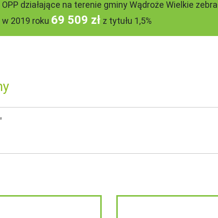
OPP działające na terenie gminy Wądroże Wielkie zebra
69 509 zł
w 2019 roku
z tytułu 1,5%
ny
"