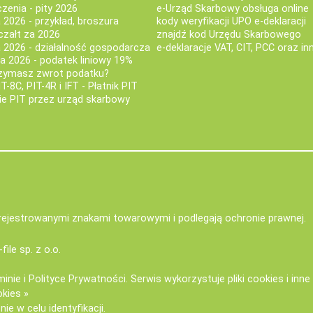
iczenia - pity 2026
e-Urząd Skarbowy obsługa online
 2026 - przykład, broszura
kody weryfikacji UPO e-deklaracji
czałt za 2026
znajdź kod Urzędu Skarbowego
a 2026 - działalność gospodarcza
e-deklaracje VAT, CIT, PCC oraz in
za 2026 - podatek liniowy 19%
rzymasz zwrot podatku?
IT-8C, PIT-4R i IFT - Płatnik PIT
nie PIT przez urząd skarbowy
zarejestrowanymi znakami towarowymi i podlegają ochronie prawnej.
-file sp. z o.o.
minie
i
Polityce Prywatności
. Serwis wykorzystuje
pliki cookies i inn
okies »
ie w celu identyfikacji.