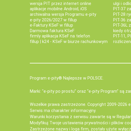
wersja PIT przez internet online
ulgi i odl
aplikacje mobilne Android, iOS
PIT-37 za
archiwalna wersja Programu e-pity
PIT-28 ry
e-pity 2026/2027 w fillup
PIT-36 z
e‑Faktury KSeF w fillup
PIT-36L 
Darmowa faktura KSeF
kiedy ot
firmly aplikacja KSeF na telefon
PIT-11, P
fillup | k24 - KSeF w biurze rachunkowym
rozlicze
Program e-pity® Najlepsze w POLSCE.
Marki: "e-pity po prostu" oraz "e-pity Program" są 
Wszelkie prawa zastrzeżone. Copyright 2009-2026
e
Serwis ma charakter informacyjny.
Warunki korzystania z serwisu zawarte są w
Regula
Modyfikuj Twoje ustawienia prywatności i plików co
Zastrzeżone nazwy i loga firm, zostały użyte wyłączn