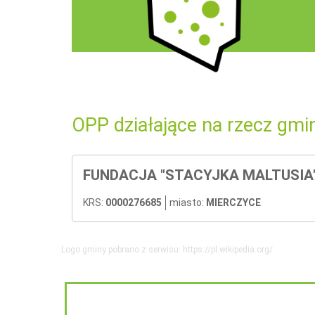
OPP działające na rzecz gmi
FUNDACJA "STACYJKA MALTUSIA
KRS:
0000276685
miasto:
MIERCZYCE
Logo gminy pobrano z serwisu: https://pl.wikipedia.org/