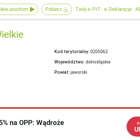
line uruchom
Pobierz
Twój e-PIT
e-Deklaracje
A
elkie
Kod terytorialny:
0205062
Województwo:
dolnośląskie
Powiat:
jaworski
1,5% na OPP: Wądroże
e
U