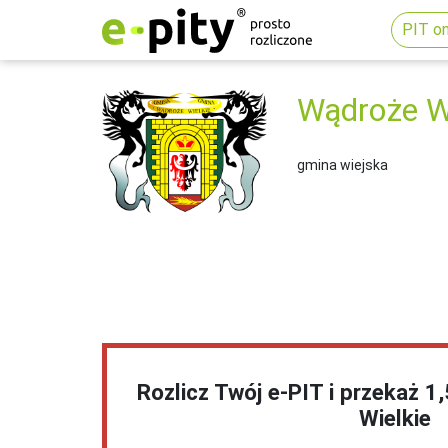
PIT on
Wądroże Wi
gmina wiejska
Rozlicz Twój e-PIT i przekaż 
Wielkie