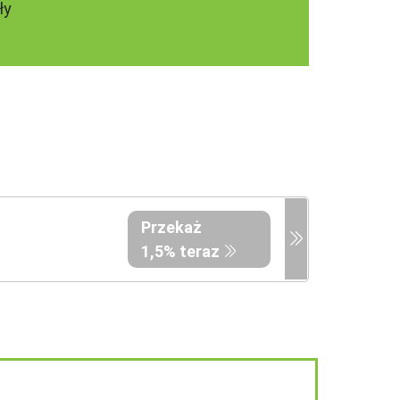
ły
Przekaż
1,5% teraz