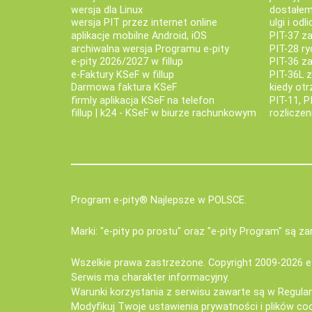
wersja dla Linux
dostałem 
wersja PIT przez internet online
ulgi i odl
aplikacje mobilne Android, iOS
PIT-37 za
archiwalna wersja Programu e-pity
PIT-28 ry
e-pity 2026/2027 w fillup
PIT-36 z
e‑Faktury KSeF w fillup
PIT-36L 
Darmowa faktura KSeF
kiedy ot
firmly aplikacja KSeF na telefon
PIT-11, P
fillup | k24 - KSeF w biurze rachunkowym
rozlicze
Program e-pity® Najlepsze w POLSCE.
Marki: "e-pity po prostu" oraz "e-pity Program" są 
Wszelkie prawa zastrzeżone. Copyright 2009-2026
e
Serwis ma charakter informacyjny.
Warunki korzystania z serwisu zawarte są w
Regula
Modyfikuj Twoje ustawienia prywatności i plików co