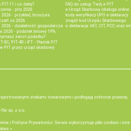
PIT-11 i co dalej?
FAQ do usługi Twój e-PIT
iczenia - pity 2026
e-Urząd Skarbowy obsługa online
 2026 - przykład, broszura
kody weryfikacji UPO e-deklaracji
czałt za 2026
znajdź kod Urzędu Skarbowego
a 2026 - działalność gospodarcza
e-deklaracje VAT, CIT, PCC oraz in
za 2026 - podatek liniowy 19%
rzymasz zwrot podatku?
IT-8C, PIT-4R i IFT - Płatnik PIT
nie PIT przez urząd skarbowy
zarejestrowanymi znakami towarowymi i podlegają ochronie prawnej.
-file sp. z o.o.
minie
i
Polityce Prywatności
. Serwis wykorzystuje
pliki cookies i inn
okies »