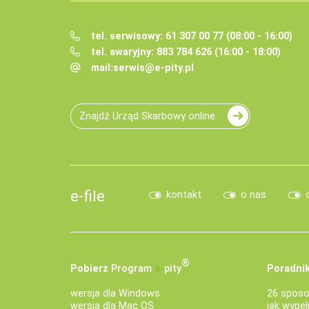
tel. serwisowy: 61 307 00 77 (08:00 - 16:00)
tel. awaryjny: 883 784 626 (16:00 - 18:00)
mail:
serwis@e-pity.pl
Znajdź Urząd Skarbowy online
e-file
kontakt
o nas
®
Pobierz
Program
e‑
pity
Poradnik
wersja dla Windows
26 sposo
wersja dla Mac OS
jak wypeł