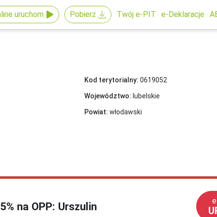
line uruchom
Pobierz
Twój e-PIT
e-Deklaracje
A
Kod terytorialny:
0619052
Województwo:
lubelskie
Powiat:
włodawski
e
,5% na OPP: Urszulin
U