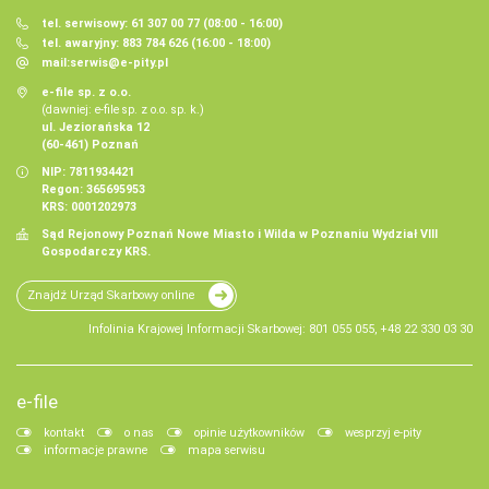
tel. serwisowy: 61 307 00 77 (08:00 - 16:00)
tel. awaryjny: 883 784 626 (16:00 - 18:00)
mail:
serwis@e-pity.pl
e-file sp. z o.o.
(dawniej: e-file sp. z o.o. sp. k.)
ul. Jeziorańska 12
(60-461) Poznań
NIP: 7811934421
Regon: 365695953
KRS: 0001202973
Sąd Rejonowy Poznań Nowe Miasto i Wilda w Poznaniu Wydział VIII
Gospodarczy KRS.
Znajdź Urząd Skarbowy online
Infolinia Krajowej Informacji Skarbowej: 801 055 055, +48 22 330 03 30
e-file
kontakt
o nas
opinie użytkowników
wesprzyj e-pity
informacje prawne
mapa serwisu