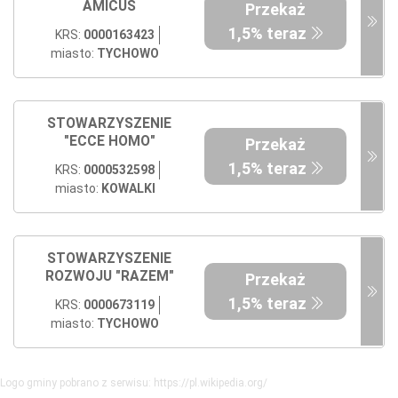
AMICUS
Przekaż
1,5% teraz
KRS:
0000163423
miasto:
TYCHOWO
STOWARZYSZENIE
"ECCE HOMO"
Przekaż
1,5% teraz
KRS:
0000532598
miasto:
KOWALKI
STOWARZYSZENIE
ROZWOJU "RAZEM"
Przekaż
1,5% teraz
KRS:
0000673119
miasto:
TYCHOWO
Logo gminy pobrano z serwisu: https://pl.wikipedia.org/