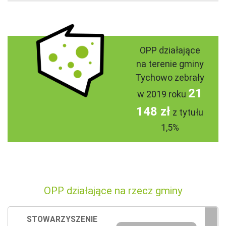
OPP działające
na terenie gminy
Tychowo zebrały
21
w 2019 roku
148 zł
z tytułu
1,5%
OPP działające na rzecz gminy
STOWARZYSZENIE