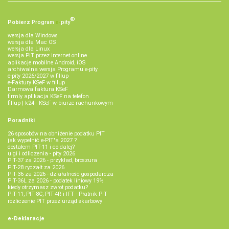
®
Pobierz
Program
e‑
pity
wersja dla Windows
wersja dla Mac OS
wersja dla Linux
wersja PIT przez internet online
aplikacje mobilne Android, iOS
archiwalna wersja Programu e-pity
e-pity 2026/2027 w fillup
e‑Faktury KSeF w fillup
Darmowa faktura KSeF
firmly aplikacja KSeF na telefon
fillup | k24 - KSeF w biurze rachunkowym
Poradniki
26 sposobów na obniżenie podatku PIT
jak wypełnić e-PIT'a 2027 ?
dostałem PIT-11 i co dalej?
ulgi i odliczenia - pity 2026
PIT-37 za 2026 - przykład, broszura
PIT-28 ryczałt za 2026
PIT-36 za 2026 - działalność gospodarcza
PIT-36L za 2026 - podatek liniowy 19%
kiedy otrzymasz zwrot podatku?
PIT-11, PIT-8C, PIT-4R i IFT - Płatnik PIT
rozliczenie PIT przez urząd skarbowy
e-Deklaracje