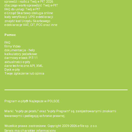
sprawdź i rozlicz Twój e PIT 2026
dlaczego warto sprawdzić Twój e-PIT
FAQ do usługi Twój e-PIT
e-Urząd Skarbowy obsługa online
kody weryfikacji UPO e-deklaracji
znajdź kod Urzędu Skarbowego
e-deklaracje VAT, CIT, PCC oraz inne
Pomoc
FAQ
filmy Video
dokumentacja - help
kalkulatory podatkowe
darmowy e-book PIT-11
aktualności e-pity
dane techniczne API, XML
Dysk e-pity
Twoje zgłoszenie lub opinia
Program e-pity® Najlepsze w POLSCE.
Marki: "e-pity po prostu" oraz "e-pity Program" są zarejestrowanymi znakami
towarowymi i podlegają ochronie prawnej.
Wszelkie prawa zastrzeżone. Copyright 2009-2026
e-file sp. z o.o.
Serwis ma charakter informacyjny.