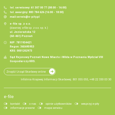
tel. serwisowy: 61 307 00 77 (08:00 - 16:00)
tel. awaryjny: 883 784 626 (16:00 - 18:00)
mail:
serwis@e-pity.pl
e-file sp. z o.o.
(dawniej: e-file sp. z o.o. sp. k.)
ul. Jeziorańska 12
(60-461) Poznań
NIP: 7811934421
Regon: 365695953
KRS: 0001202973
Sąd Rejonowy Poznań Nowe Miasto i Wilda w Poznaniu Wydział VIII
Gospodarczy KRS.
Znajdź Urząd Skarbowy online
Infolinia Krajowej Informacji Skarbowej: 801 055 055, +48 22 330 03 30
e-file
kontakt
o nas
opinie użytkowników
wesprzyj e-pity
informacje prawne
mapa serwisu