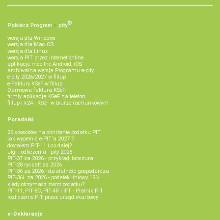
®
Pobierz
Program
e‑
pity
wersja dla Windows
wersja dla Mac OS
wersja dla Linux
wersja PIT przez internet online
aplikacje mobilne Android, iOS
archiwalna wersja Programu e-pity
e-pity 2026/2027 w fillup
e‑Faktury KSeF w fillup
Darmowa faktura KSeF
firmly aplikacja KSeF na telefon
fillup | k24 - KSeF w biurze rachunkowym
Poradniki
26 sposobów na obniżenie podatku PIT
jak wypełnić e-PIT'a 2027 ?
dostałem PIT-11 i co dalej?
ulgi i odliczenia - pity 2026
PIT-37 za 2026 - przykład, broszura
PIT-28 ryczałt za 2026
PIT-36 za 2026 - działalność gospodarcza
PIT-36L za 2026 - podatek liniowy 19%
kiedy otrzymasz zwrot podatku?
PIT-11, PIT-8C, PIT-4R i IFT - Płatnik PIT
rozliczenie PIT przez urząd skarbowy
e-Deklaracje