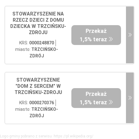
STOWARZYSZENIE NA
RZECZ DZIECI Z DOMU
DZIECKA W TRZCIŃSKU-
Przekaż
ZDROJU
1,5% teraz
KRS:
0000248870
miasto:
TRZCIŃSKO-
ZDRÓJ
STOWARZYSZENIE
"DOM Z SERCEM" W
TRZCIŃSKU-ZDROJU
Przekaż
1,5% teraz
KRS:
0000270376
miasto:
TRZCIŃSKO-
ZDRÓJ
Logo gminy pobrano z serwisu: https://pl.wikipedia.org/