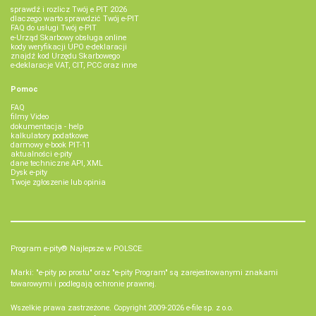
sprawdź i rozlicz Twój e PIT 2026
dlaczego warto sprawdzić Twój e-PIT
FAQ do usługi Twój e-PIT
e-Urząd Skarbowy obsługa online
kody weryfikacji UPO e-deklaracji
znajdź kod Urzędu Skarbowego
e-deklaracje VAT, CIT, PCC oraz inne
Pomoc
FAQ
filmy Video
dokumentacja - help
kalkulatory podatkowe
darmowy e-book PIT-11
aktualności e-pity
dane techniczne API, XML
Dysk e-pity
Twoje zgłoszenie lub opinia
Program e-pity® Najlepsze w POLSCE.
Marki: "e-pity po prostu" oraz "e-pity Program" są zarejestrowanymi znakami
towarowymi i podlegają ochronie prawnej.
Wszelkie prawa zastrzeżone. Copyright 2009-2026
e-file sp. z o.o.