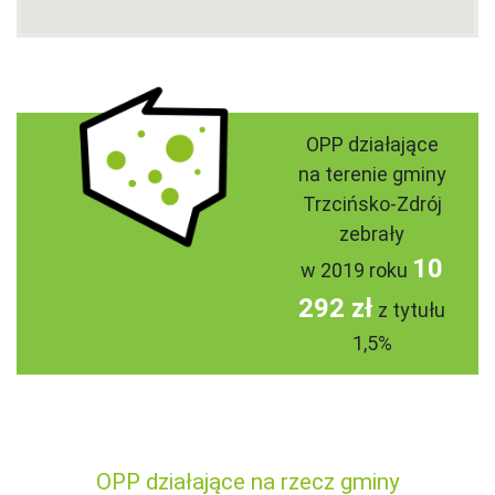
OPP działające
na terenie gminy
Trzcińsko-Zdrój
zebrały
10
w 2019 roku
292 zł
z tytułu
1,5%
OPP działające na rzecz gminy