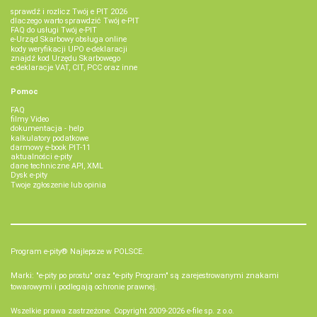
sprawdź i rozlicz Twój e PIT 2026
dlaczego warto sprawdzić Twój e-PIT
FAQ do usługi Twój e-PIT
e-Urząd Skarbowy obsługa online
kody weryfikacji UPO e-deklaracji
znajdź kod Urzędu Skarbowego
e-deklaracje VAT, CIT, PCC oraz inne
Pomoc
FAQ
filmy Video
dokumentacja - help
kalkulatory podatkowe
darmowy e-book PIT-11
aktualności e-pity
dane techniczne API, XML
Dysk e-pity
Twoje zgłoszenie lub opinia
Program e-pity® Najlepsze w POLSCE.
Marki: "e-pity po prostu" oraz "e-pity Program" są zarejestrowanymi znakami
towarowymi i podlegają ochronie prawnej.
Wszelkie prawa zastrzeżone. Copyright 2009-2026
e-file sp. z o.o.