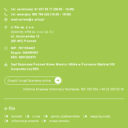
tel. serwisowy: 61 307 00 77 (08:00 - 16:00)
tel. awaryjny: 883 784 626 (16:00 - 18:00)
mail:
serwis@e-pity.pl
e-file sp. z o.o.
(dawniej: e-file sp. z o.o. sp. k.)
ul. Jeziorańska 12
(60-461) Poznań
NIP: 7811934421
Regon: 365695953
KRS: 0001202973
Sąd Rejonowy Poznań Nowe Miasto i Wilda w Poznaniu Wydział VIII
Gospodarczy KRS.
Znajdź Urząd Skarbowy online
Infolinia Krajowej Informacji Skarbowej: 801 055 055, +48 22 330 03 30
e-file
kontakt
o nas
opinie użytkowników
wesprzyj e-pity
informacje prawne
mapa serwisu