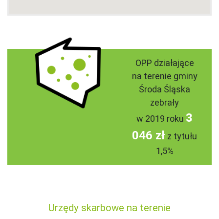
OPP działające
na terenie gminy
Środa Śląska
zebrały
3
w 2019 roku
046 zł
z tytułu
1,5%
Urzędy skarbowe na terenie