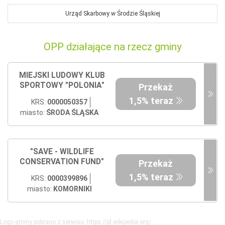
Urząd Skarbowy w Środzie Śląskiej
OPP działające na rzecz gminy
MIEJSKI LUDOWY KLUB
SPORTOWY "POLONIA"
Przekaż
1,5% teraz
KRS:
0000050357
miasto:
ŚRODA ŚLĄSKA
"SAVE - WILDLIFE
CONSERVATION FUND"
Przekaż
1,5% teraz
KRS:
0000399896
miasto:
KOMORNIKI
Logo gminy pobrano z serwisu: https://pl.wikipedia.org/