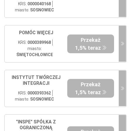
KRS:
0000040168
miasto:
SOSNOWIEC
POMÓC WIĘCEJ
Przekaż
KRS:
0000389968
1,5% teraz
miasto:
ŚWIĘTOCHŁOWICE
INSTYTUT TWÓRCZEJ
INTEGRACJI
Przekaż
1,5% teraz
KRS:
0000393362
miasto:
SOSNOWIEC
"INSPE" SPÓŁKA Z
OGRANICZONĄ