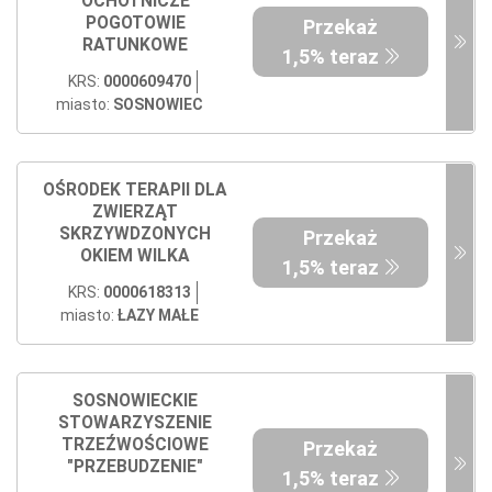
OCHOTNICZE
POGOTOWIE
Przekaż
RATUNKOWE
1,5% teraz
KRS:
0000609470
miasto:
SOSNOWIEC
OŚRODEK TERAPII DLA
ZWIERZĄT
SKRZYWDZONYCH
Przekaż
OKIEM WILKA
1,5% teraz
KRS:
0000618313
miasto:
ŁAZY MAŁE
SOSNOWIECKIE
STOWARZYSZENIE
TRZEŹWOŚCIOWE
Przekaż
"PRZEBUDZENIE"
1,5% teraz