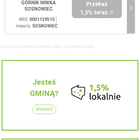
GÓRNIK NIWKA
Przekaż
SOSNOWIEC
1,5% teraz
KRS:
0001139510
miasto:
SOSNOWIEC
Logo gminy pobrano z serwisu: https://pl.wikipedia.org/
Jesteś
GMINĄ?
SPRAWDŹ