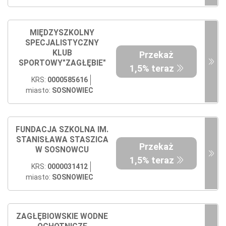
MIĘDZYSZKOLNY
SPECJALISTYCZNY
KLUB
Przekaż
SPORTOWY"ZAGŁĘBIE"
1,5% teraz
KRS:
0000585616
miasto:
SOSNOWIEC
FUNDACJA SZKOLNA IM.
STANISŁAWA STASZICA
Przekaż
W SOSNOWCU
1,5% teraz
KRS:
0000031412
miasto:
SOSNOWIEC
ZAGŁĘBIOWSKIE WODNE