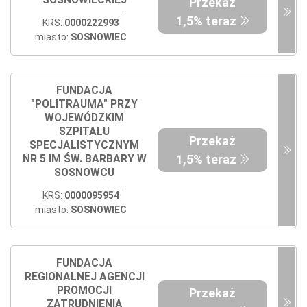
SOSNOWIECKIEJ
Przekaż
1,5% teraz
KRS:
0000222993
miasto:
SOSNOWIEC
FUNDACJA
"POLITRAUMA" PRZY
WOJEWÓDZKIM
SZPITALU
Przekaż
SPECJALISTYCZNYM
1,5% teraz
NR 5 IM ŚW. BARBARY W
SOSNOWCU
KRS:
0000095954
miasto:
SOSNOWIEC
FUNDACJA
REGIONALNEJ AGENCJI
PROMOCJI
Przekaż
ZATRUDNIENIA