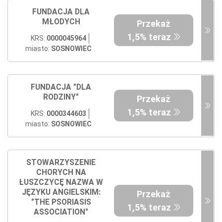
FUNDACJA DLA
MŁODYCH
Przekaż
1,5% teraz
KRS:
0000045964
miasto:
SOSNOWIEC
FUNDACJA "DLA
RODZINY"
Przekaż
1,5% teraz
KRS:
0000344603
miasto:
SOSNOWIEC
STOWARZYSZENIE
CHORYCH NA
ŁUSZCZYCĘ NAZWA W
JĘZYKU ANGIELSKIM:
Przekaż
"THE PSORIASIS
1,5% teraz
ASSOCIATION"