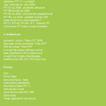
dostałem PIT-11 i co dalej?
ulgi i odliczenia - pity 2026
PIT-37 za 2026 - przykład, broszura
PIT-28 ryczałt za 2026
PIT-36 za 2026 - działalność gospodarcza
PIT-36L za 2026 - podatek liniowy 19%
kiedy otrzymasz zwrot podatku?
PIT-11, PIT-8C, PIT-4R i IFT - Płatnik PIT
rozliczenie PIT przez urząd skarbowy
e-Deklaracje
sprawdź i rozlicz Twój e PIT 2026
dlaczego warto sprawdzić Twój e-PIT
FAQ do usługi Twój e-PIT
e-Urząd Skarbowy obsługa online
kody weryfikacji UPO e-deklaracji
znajdź kod Urzędu Skarbowego
e-deklaracje VAT, CIT, PCC oraz inne
Pomoc
FAQ
filmy Video
dokumentacja - help
kalkulatory podatkowe
darmowy e-book PIT-11
aktualności e-pity
dane techniczne API, XML
Dysk e-pity
Twoje zgłoszenie lub opinia