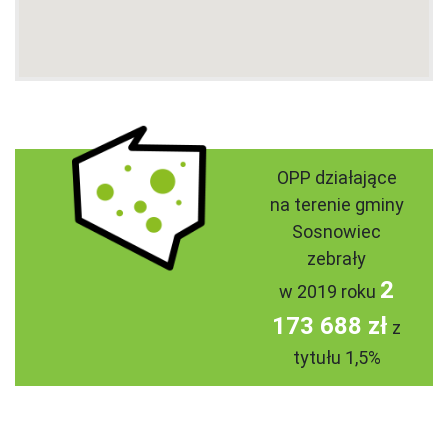
OPP działające
na terenie gminy
Sosnowiec
zebrały
2
w 2019 roku
173 688 zł
z
tytułu 1,5%