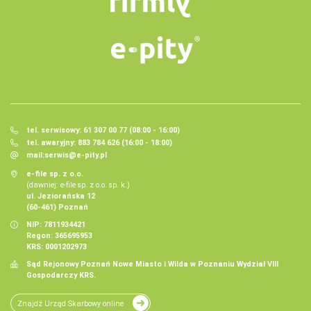
tel. serwisowy: 61 307 00 77 (08:00 - 16:00)
tel. awaryjny: 883 784 626 (16:00 - 18:00)
mail:
serwis@e-pity.pl
e-file sp. z o.o.
(dawniej: e-file sp. z o.o. sp. k.)
ul. Jeziorańska 12
(60-461) Poznań
NIP: 7811934421
Regon: 365695953
KRS: 0001202973
Sąd Rejonowy Poznań Nowe Miasto i Wilda w Poznaniu Wydział VIII
Gospodarczy KRS.
Znajdź Urząd Skarbowy online