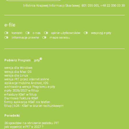
Infolinia Krajowej Informacji Skarbowej: 801 055 055, +48 22 330 03 30
e-file
kontakt
o nas
opinie użytkowników
wesprzyj e-pity
informacje prawne
mapa serwisu
®
Pobierz
Program
e‑
pity
wersja dla Windows
wersja dla Mac OS
wersja dla Linux
wersja PIT przez internet online
aplikacje mobilne Android, iOS
archiwalna wersja Programu e-pity
e-pity 2026/2027 w fillup
e‑Faktury KSeF w fillup
Darmowa faktura KSeF
firmly aplikacja KSeF na telefon
fillup | k24 - KSeF w biurze rachunkowym
Poradniki
26 sposobów na obniżenie podatku PIT
jak wypełnić e-PIT'a 2027 ?