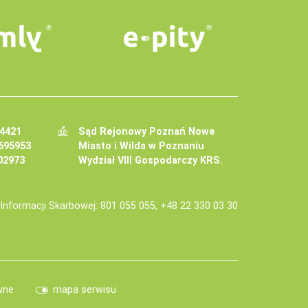
34421
Sąd Rejonowy Poznań Nowe
695953
Miasto i Wilda w Poznaniu
02973
Wydział VIII Gospodarczy KRS.
j Informacji Skarbowej: 801 055 055, +48 22 330 03 30
wne
mapa serwisu