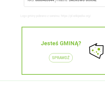
KRS:
0000403844
miasto:
JACKOWO GÓRNE
Logo gminy pobrano z serwisu: https://pl.wikipedia.org/
Jesteś GMINĄ?
SPRAWDŹ