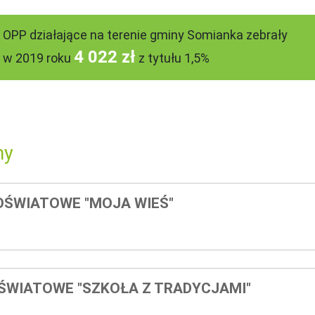
OPP działające na terenie gminy Somianka zebrały
4 022 zł
w 2019 roku
z tytułu 1,5%
ny
ŚWIATOWE "MOJA WIEŚ"
ŚWIATOWE "SZKOŁA Z TRADYCJAMI"