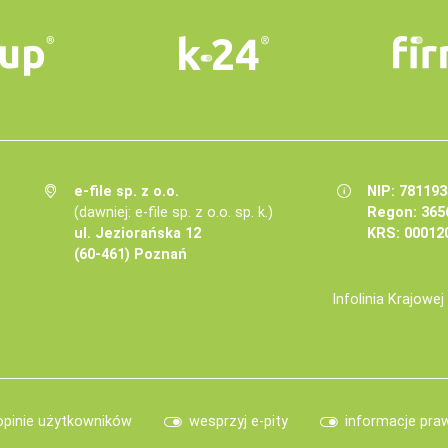
e-file sp. z o.o.
NIP: 78119
(dawniej: e-file sp. z o.o. sp. k.)
Regon: 365
ul. Jeziorańska 12
KRS: 00012
(60-461) Poznań
Infolinia Krajowe
opinie użytkowników
wesprzyj e-pity
informacje pra