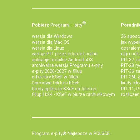
®
Pobierz
Program
e‑
pity
Poradnik
wersja dla Windows
26 sposo
wersja dla Mac OS
jak wypeł
wersja dla Linux
dostałem 
wersja PIT przez internet online
ulgi i odl
aplikacje mobilne Android, iOS
PIT-37 za
archiwalna wersja Programu e-pity
PIT-28 ry
e-pity 2026/2027 w fillup
PIT-36 z
e‑Faktury KSeF w fillup
PIT-36L 
Darmowa faktura KSeF
kiedy ot
firmly aplikacja KSeF na telefon
PIT-11, P
fillup | k24 - KSeF w biurze rachunkowym
rozlicze
Program e-pity® Najlepsze w POLSCE.