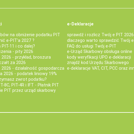
i
e-Deklaracje
bów na obniżenie podatku PIT
sprawdź i rozlicz Twój e PIT 2026
nić e-PIT'a 2027 ?
dlaczego warto sprawdzić Twój e
PIT-11 i co dalej?
FAQ do usługi Twój e-PIT
iczenia - pity 2026
e-Urząd Skarbowy obsługa online
 2026 - przykład, broszura
kody weryfikacji UPO e-deklaracji
czałt za 2026
znajdź kod Urzędu Skarbowego
a 2026 - działalność gospodarcza
e-deklaracje VAT, CIT, PCC oraz in
za 2026 - podatek liniowy 19%
rzymasz zwrot podatku?
IT-8C, PIT-4R i IFT - Płatnik PIT
nie PIT przez urząd skarbowy