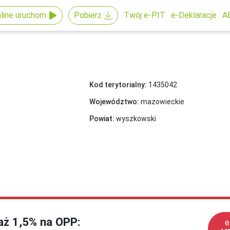
line uruchom
Pobierz
Twój e-PIT
e-Deklaracje
A
Kod terytorialny:
1435042
Województwo:
mazowieckie
Powiat:
wyszkowski
każ 1,5% na OPP:
e