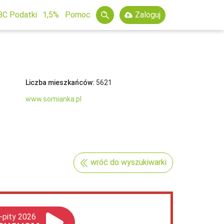
BC Podatki
1,5%
Pomoc
Zaloguj
Liczba mieszkańców:
5621
www.somianka.pl
wróć do wyszukiwarki
-pity 2026