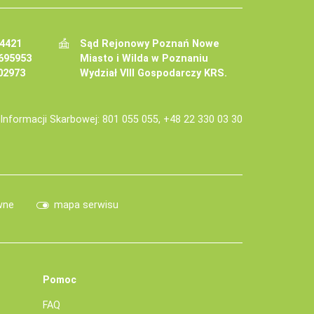
34421
Sąd Rejonowy Poznań Nowe
695953
Miasto i Wilda w Poznaniu
02973
Wydział VIII Gospodarczy KRS.
j Informacji Skarbowej: 801 055 055, +48 22 330 03 30
wne
mapa serwisu
Pomoc
FAQ