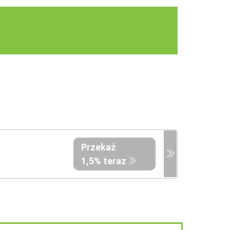
Przekaż
1,5% teraz