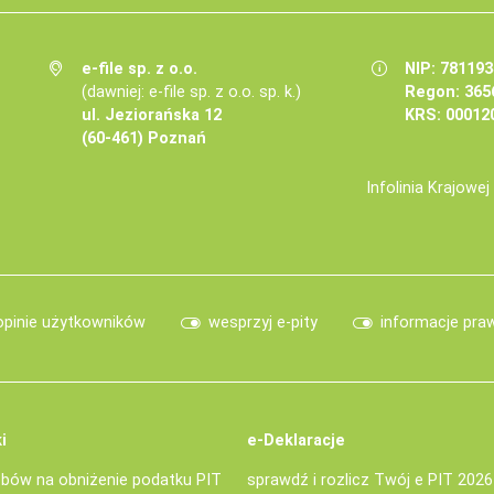
e-file sp. z o.o.
NIP: 78119
(dawniej: e-file sp. z o.o. sp. k.)
Regon: 365
ul. Jeziorańska 12
KRS: 00012
(60-461) Poznań
Infolinia Krajowe
opinie użytkowników
wesprzyj e-pity
informacje pra
i
e-Deklaracje
bów na obniżenie podatku PIT
sprawdź i rozlicz Twój e PIT 2026