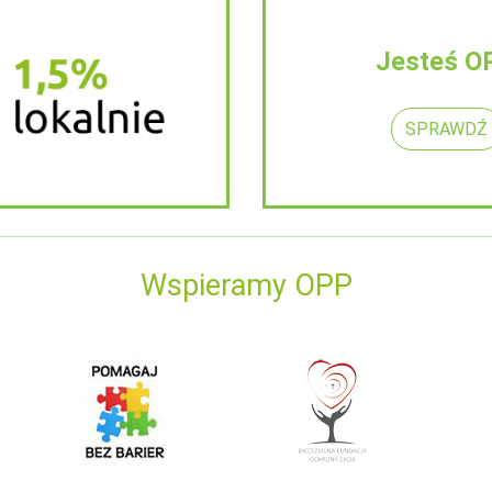
Jesteś O
SPRAWDŹ
Wspieramy OPP