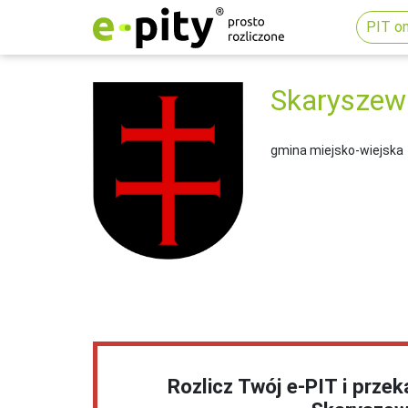
PIT on
Skaryszew
gmina miejsko-wiejska
Rozlicz Twój e-PIT i prze