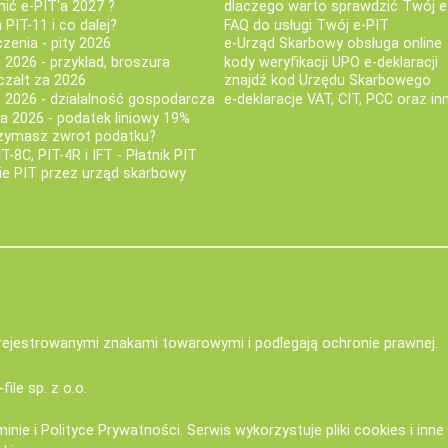
nić e-PIT'a 2027 ?
dlaczego warto sprawdzić Twój e
PIT-11 i co dalej?
FAQ do usługi Twój e-PIT
iczenia - pity 2026
e-Urząd Skarbowy obsługa online
 2026 - przykład, broszura
kody weryfikacji UPO e-deklaracji
czałt za 2026
znajdź kod Urzędu Skarbowego
a 2026 - działalność gospodarcza
e-deklaracje VAT, CIT, PCC oraz in
za 2026 - podatek liniowy 19%
rzymasz zwrot podatku?
IT-8C, PIT-4R i IFT - Płatnik PIT
nie PIT przez urząd skarbowy
zarejestrowanymi znakami towarowymi i podlegają ochronie prawnej.
-file sp. z o.o.
minie
i
Polityce Prywatności
. Serwis wykorzystuje
pliki cookies i inn