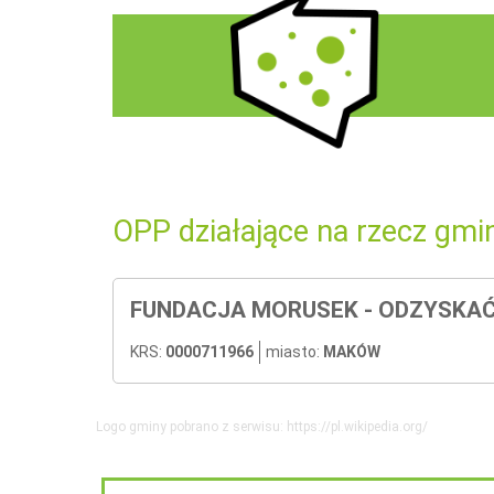
OPP działające na rzecz gmi
FUNDACJA MORUSEK - ODZYSKAĆ
KRS:
0000711966
miasto:
MAKÓW
Logo gminy pobrano z serwisu: https://pl.wikipedia.org/