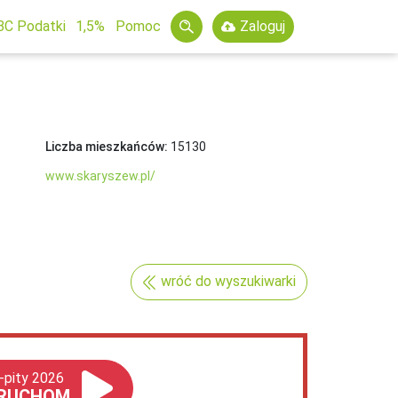
BC Podatki
1,5%
Pomoc
Zaloguj
Liczba mieszkańców:
15130
www.skaryszew.pl/
wróć do wyszukiwarki
-pity 2026
RUCHOM