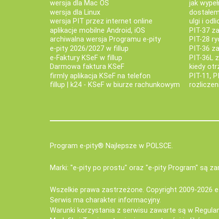
wersja dla Mac OS
jak wypeł
wersja dla Linux
dostałem 
wersja PIT przez internet online
ulgi i odl
aplikacje mobilne Android, iOS
PIT-37 za
archiwalna wersja Programu e-pity
PIT-28 ry
e-pity 2026/2027 w fillup
PIT-36 z
e‑Faktury KSeF w fillup
PIT-36L 
Darmowa faktura KSeF
kiedy ot
firmly aplikacja KSeF na telefon
PIT-11, P
fillup | k24 - KSeF w biurze rachunkowym
rozlicze
Program e-pity® Najlepsze w POLSCE.
Marki: "e-pity po prostu" oraz "e-pity Program" są 
Wszelkie prawa zastrzeżone. Copyright 2009-2026
e
Serwis ma charakter informacyjny.
Warunki korzystania z serwisu zawarte są w
Regula