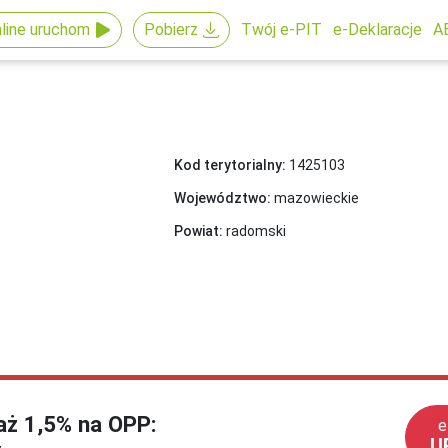
line uruchom
Pobierz
Twój e-PIT
e-Deklaracje
A
Kod terytorialny:
1425103
Województwo:
mazowieckie
Powiat:
radomski
każ 1,5% na OPP:
e
U