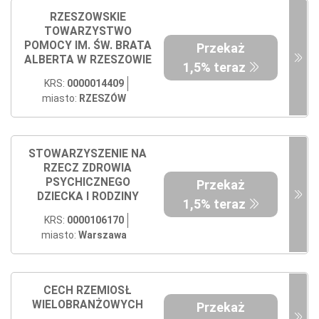
RZESZOWSKIE
TOWARZYSTWO
POMOCY IM. ŚW. BRATA
Przekaż
ALBERTA W RZESZOWIE
1,5% teraz
KRS:
0000014409
miasto:
RZESZÓW
STOWARZYSZENIE NA
RZECZ ZDROWIA
PSYCHICZNEGO
Przekaż
DZIECKA I RODZINY
1,5% teraz
KRS:
0000106170
miasto:
Warszawa
CECH RZEMIOSŁ
WIELOBRANŻOWYCH
Przekaż