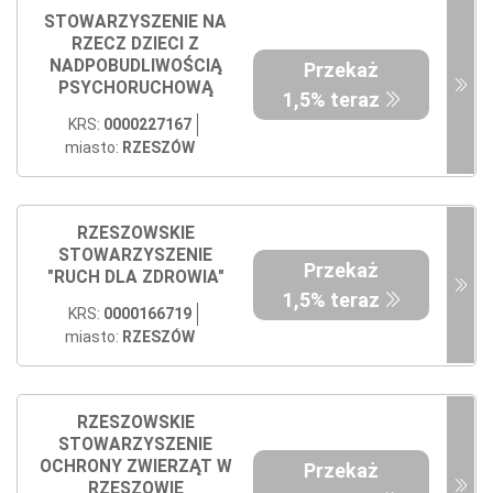
STOWARZYSZENIE NA
RZECZ DZIECI Z
NADPOBUDLIWOŚCIĄ
Przekaż
PSYCHORUCHOWĄ
1,5% teraz
KRS:
0000227167
miasto:
RZESZÓW
RZESZOWSKIE
STOWARZYSZENIE
Przekaż
"RUCH DLA ZDROWIA"
1,5% teraz
KRS:
0000166719
miasto:
RZESZÓW
RZESZOWSKIE
STOWARZYSZENIE
OCHRONY ZWIERZĄT W
Przekaż
RZESZOWIE