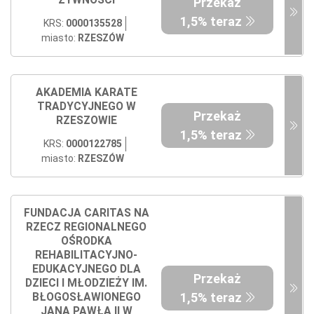
ŻYWNOŚCI
Przekaż
1,5% teraz
KRS:
0000135528
miasto:
RZESZÓW
AKADEMIA KARATE
TRADYCYJNEGO W
Przekaż
RZESZOWIE
1,5% teraz
KRS:
0000122785
miasto:
RZESZÓW
FUNDACJA CARITAS NA
RZECZ REGIONALNEGO
OŚRODKA
REHABILITACYJNO-
EDUKACYJNEGO DLA
Przekaż
DZIECI I MŁODZIEŻY IM.
1,5% teraz
BŁOGOSŁAWIONEGO
JANA PAWŁA II W