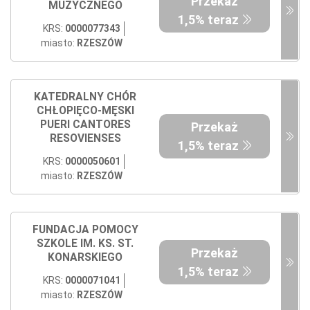
Przekaż
MUZYCZNEGO
1,5% teraz
KRS:
0000077343
miasto:
RZESZÓW
KATEDRALNY CHÓR
CHŁOPIĘCO-MĘSKI
PUERI CANTORES
Przekaż
RESOVIENSES
1,5% teraz
KRS:
0000050601
miasto:
RZESZÓW
FUNDACJA POMOCY
SZKOLE IM. KS. ST.
Przekaż
KONARSKIEGO
1,5% teraz
KRS:
0000071041
miasto:
RZESZÓW