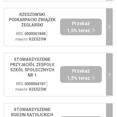
RZESZOWSKI
PODKARPACKI ZWIĄZEK
Przekaż
ŻEGLARSKI
1,5% teraz
KRS:
0000061848
miasto:
RZESZÓW
STOWARZYSZENIE
PRZYJACIÓŁ ZESPOŁU
SZKÓŁ SPOŁECZNYCH
Przekaż
NR 1
1,5% teraz
KRS:
0000064187
miasto:
RZESZÓW
STOWARZYSZENIE
RODZIN KATOLICKICH