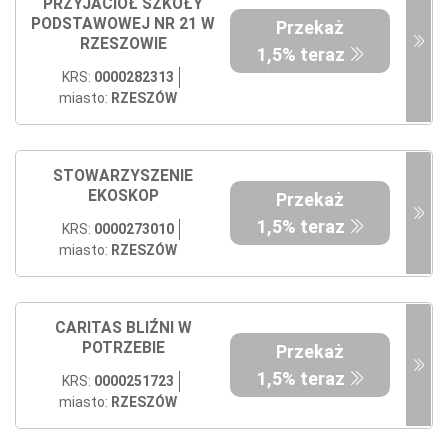
PRZYJACIÓŁ SZKOŁY
PODSTAWOWEJ NR 21 W
Przekaż
RZESZOWIE
1,5% teraz
KRS:
0000282313
miasto:
RZESZÓW
STOWARZYSZENIE
EKOSKOP
Przekaż
1,5% teraz
KRS:
0000273010
miasto:
RZESZÓW
CARITAS BLIŹNI W
POTRZEBIE
Przekaż
1,5% teraz
KRS:
0000251723
miasto:
RZESZÓW