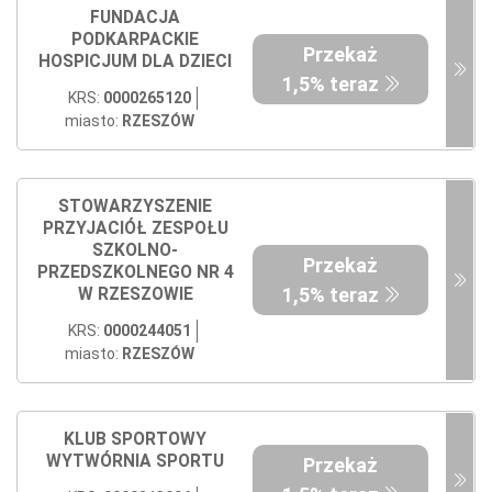
FUNDACJA
PODKARPACKIE
Przekaż
HOSPICJUM DLA DZIECI
1,5% teraz
KRS:
0000265120
miasto:
RZESZÓW
STOWARZYSZENIE
PRZYJACIÓŁ ZESPOŁU
SZKOLNO-
Przekaż
PRZEDSZKOLNEGO NR 4
1,5% teraz
W RZESZOWIE
KRS:
0000244051
miasto:
RZESZÓW
KLUB SPORTOWY
WYTWÓRNIA SPORTU
Przekaż