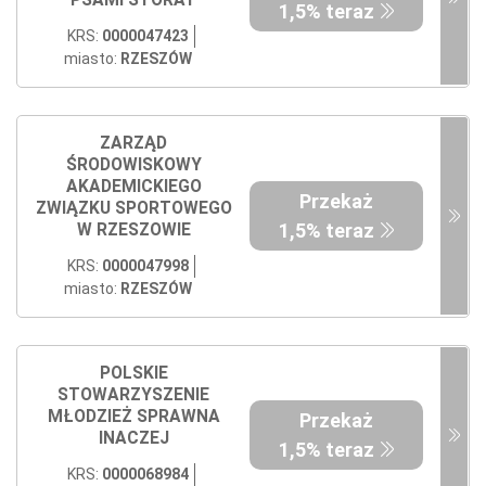
PSAMI STORAT
1,5% teraz
KRS:
0000047423
miasto:
RZESZÓW
ZARZĄD
ŚRODOWISKOWY
AKADEMICKIEGO
Przekaż
ZWIĄZKU SPORTOWEGO
1,5% teraz
W RZESZOWIE
KRS:
0000047998
miasto:
RZESZÓW
POLSKIE
STOWARZYSZENIE
MŁODZIEŻ SPRAWNA
Przekaż
INACZEJ
1,5% teraz
KRS:
0000068984