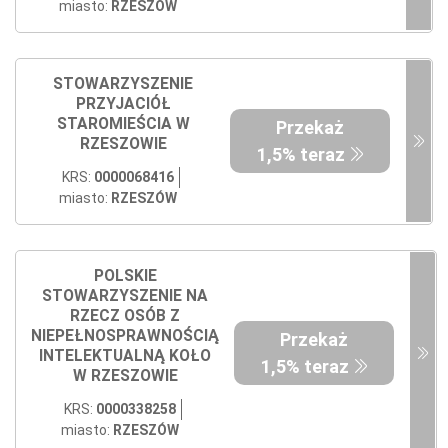
miasto:
RZESZÓW
STOWARZYSZENIE
PRZYJACIÓŁ
STAROMIEŚCIA W
Przekaż
RZESZOWIE
1,5% teraz
KRS:
0000068416
miasto:
RZESZÓW
POLSKIE
STOWARZYSZENIE NA
RZECZ OSÓB Z
NIEPEŁNOSPRAWNOŚCIĄ
Przekaż
INTELEKTUALNĄ KOŁO
1,5% teraz
W RZESZOWIE
KRS:
0000338258
miasto:
RZESZÓW