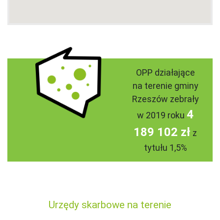
OPP działające
na terenie gminy
Rzeszów zebrały
4
w 2019 roku
189 102 zł
z
tytułu 1,5%
Urzędy skarbowe na terenie