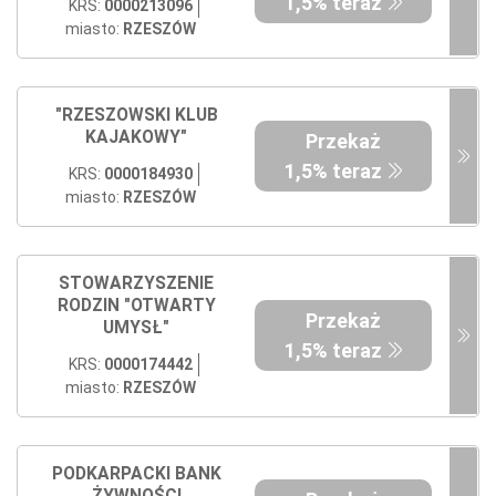
1,5% teraz
KRS:
0000213096
miasto:
RZESZÓW
"RZESZOWSKI KLUB
KAJAKOWY"
Przekaż
1,5% teraz
KRS:
0000184930
miasto:
RZESZÓW
STOWARZYSZENIE
RODZIN "OTWARTY
Przekaż
UMYSŁ"
1,5% teraz
KRS:
0000174442
miasto:
RZESZÓW
PODKARPACKI BANK