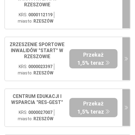
RZESZOWIE
KRS:
0000112119
miasto:
RZESZÓW
ZRZESZENIE SPORTOWE
INWALIDÓW "START" W
Przekaż
RZESZOWIE
1,5% teraz
KRS:
0000023397
miasto:
RZESZÓW
CENTRUM EDUKACJI I
WSPARCIA "RES-GEST"
Przekaż
1,5% teraz
KRS:
0000027007
miasto:
RZESZÓW