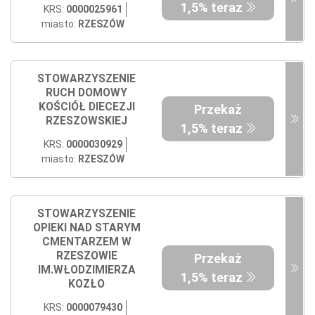
1,5% teraz
KRS:
0000025961
miasto:
RZESZÓW
STOWARZYSZENIE
RUCH DOMOWY
KOŚCIÓŁ DIECEZJI
Przekaż
RZESZOWSKIEJ
1,5% teraz
KRS:
0000030929
miasto:
RZESZÓW
STOWARZYSZENIE
OPIEKI NAD STARYM
CMENTARZEM W
RZESZOWIE
Przekaż
IM.WŁODZIMIERZA
1,5% teraz
KOZŁO
KRS:
0000079430