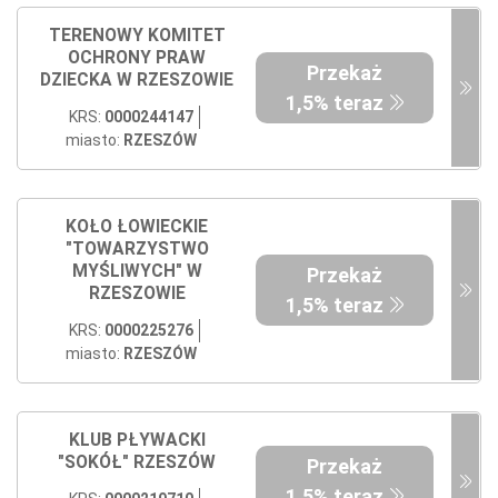
TERENOWY KOMITET
OCHRONY PRAW
Przekaż
DZIECKA W RZESZOWIE
1,5% teraz
KRS:
0000244147
miasto:
RZESZÓW
KOŁO ŁOWIECKIE
"TOWARZYSTWO
MYŚLIWYCH" W
Przekaż
RZESZOWIE
1,5% teraz
KRS:
0000225276
miasto:
RZESZÓW
KLUB PŁYWACKI
"SOKÓŁ" RZESZÓW
Przekaż
1,5% teraz