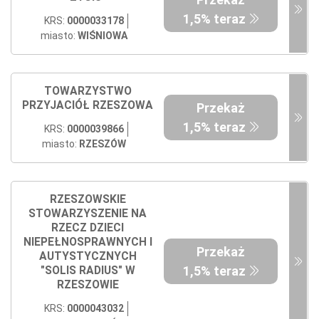
1,5% teraz
KRS:
0000033178
miasto:
WIŚNIOWA
TOWARZYSTWO
PRZYJACIÓŁ RZESZOWA
Przekaż
1,5% teraz
KRS:
0000039866
miasto:
RZESZÓW
RZESZOWSKIE
STOWARZYSZENIE NA
RZECZ DZIECI
NIEPEŁNOSPRAWNYCH I
Przekaż
AUTYSTYCZNYCH
1,5% teraz
"SOLIS RADIUS" W
RZESZOWIE
KRS:
0000043032