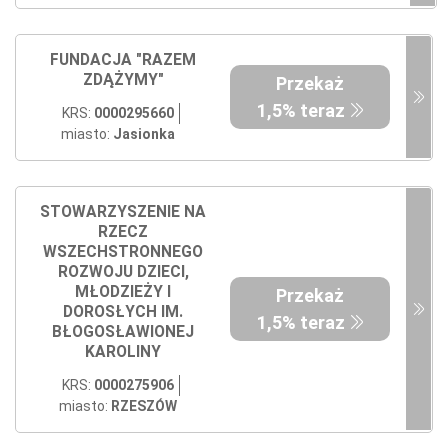
FUNDACJA "RAZEM
ZDĄŻYMY"
Przekaż
1,5% teraz
KRS:
0000295660
miasto:
Jasionka
STOWARZYSZENIE NA
RZECZ
WSZECHSTRONNEGO
ROZWOJU DZIECI,
MŁODZIEŻY I
Przekaż
DOROSŁYCH IM.
1,5% teraz
BŁOGOSŁAWIONEJ
KAROLINY
KRS:
0000275906
miasto:
RZESZÓW