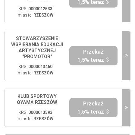
1,5% teraz
KRS:
0000012533
miasto:
RZESZÓW
STOWARZYSZENIE
WSPIERANIA EDUKACJI
ARTYSTYCZNEJ
Przekaż
"PROMOTOR"
1,5% teraz
KRS:
0000013460
miasto:
RZESZÓW
KLUB SPORTOWY
OYAMA RZESZÓW
Przekaż
1,5% teraz
KRS:
0000013593
miasto:
RZESZÓW