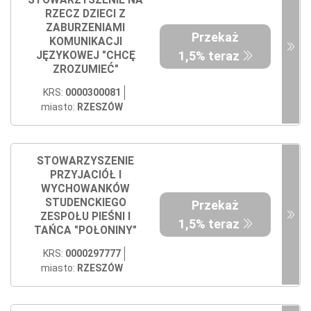
STOWARZYSZENIE NA
RZECZ DZIECI Z
ZABURZENIAMI
Przekaż
KOMUNIKACJI
1,5% teraz
JĘZYKOWEJ "CHCĘ
ZROZUMIEĆ"
KRS:
0000300081
miasto:
RZESZÓW
STOWARZYSZENIE
PRZYJACIÓŁ I
WYCHOWANKÓW
STUDENCKIEGO
Przekaż
ZESPOŁU PIEŚNI I
1,5% teraz
TAŃCA "POŁONINY"
KRS:
0000297777
miasto:
RZESZÓW