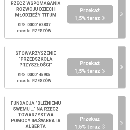
RZECZ WSPOMAGANIA
ROZWOJU DZIECI I
Przekaż
MŁODZIEŻY TITUM
1,5% teraz
KRS:
0000162837
miasto:
RZESZÓW
STOWARZYSZENIE
"PRZEDSZKOLA
Przekaż
PRZYSZŁOŚCI"
1,5% teraz
KRS:
0000145905
miasto:
RZESZÓW
FUNDACJA "BLIŹNIEMU
SWEMU ..." NA RZECZ
TOWARZYSTWA
Przekaż
POMOCY IM.ŚW.BRATA
1,5% teraz
ALBERTA