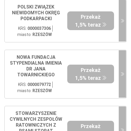
POLSKI ZWIĄZEK
NIEWIDOMYCH OKRĘG
Przekaż
PODKARPACKI
1,5% teraz
KRS:
0000037306
miasto:
RZESZÓW
NOWA FUNDACJA
STYPENDIALNA IMIENIA
DR JANA
Przekaż
TOWARNICKIEGO
1,5% teraz
KRS:
0000079772
miasto:
RZESZÓW
STOWARZYSZENIE
CYWILNYCH ZESPOŁÓW
RATOWNICZYCH Z
Przekaż