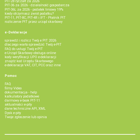
PIT-28 ryczałt za 2026
PIT-36 za 2026 - działalność gospodarcza
PIT-36L za 2026 - podatek liniowy 19%
kiedy otrzymasz zwrot podatku?
PIT-11, PIT-8C, PIT-4R i IFT - Płatnik PIT
rozliczenie PIT przez urząd skarbowy
e-Deklaracje
sprawdź i rozlicz Twój e PIT 2026
dlaczego warto sprawdzić Twój e-PIT
FAQ do usługi Twój e-PIT
e-Urząd Skarbowy obsługa online
kody weryfikacji UPO e-deklaracji
znajdź kod Urzędu Skarbowego
e-deklaracje VAT, CIT, PCC oraz inne
Pomoc
FAQ
filmy Video
dokumentacja - help
kalkulatory podatkowe
darmowy e-book PIT-11
aktualności e-pity
dane techniczne API, XML
Dysk e-pity
Twoje zgłoszenie lub opinia