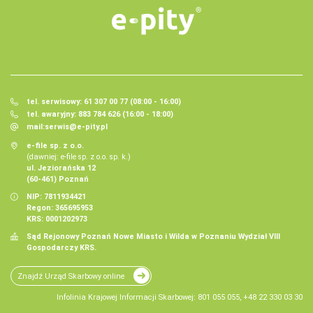
tel. serwisowy: 61 307 00 77 (08:00 - 16:00)
tel. awaryjny: 883 784 626 (16:00 - 18:00)
mail:
serwis@e-pity.pl
e-file sp. z o.o.
(dawniej: e-file sp. z o.o. sp. k.)
ul. Jeziorańska 12
(60-461) Poznań
NIP: 7811934421
Regon: 365695953
KRS: 0001202973
Sąd Rejonowy Poznań Nowe Miasto i Wilda w Poznaniu Wydział VIII
Gospodarczy KRS.
Znajdź Urząd Skarbowy online
Infolinia Krajowej Informacji Skarbowej: 801 055 055, +48 22 330 03 30