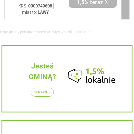
1,5% teraz
KRS:
0000749608
miasto:
ŁAWY
Logo gminy pobrano z serwisu: https://pl.wikipedia.org/
Jesteś
GMINĄ?
SPRAWDŹ