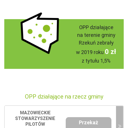
OPP działające
na terenie gminy
Rzekuń zebrały
0 zł
w 2019 roku
z tytułu 1,5%
OPP działające na rzecz gminy
MAZOWIECKIE
STOWARZYSZENIE
Przekaż
PILOTÓW