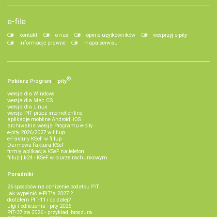
e-file
kontakt
o nas
opinie użytkowników
wesprzyj e-pity
informacje prawne
mapa serwisu
®
Pobierz
Program
e‑
pity
wersja dla Windows
wersja dla Mac OS
wersja dla Linux
wersja PIT przez internet online
aplikacje mobilne Android, iOS
archiwalna wersja Programu e-pity
e-pity 2026/2027 w fillup
e‑Faktury KSeF w fillup
Darmowa faktura KSeF
firmly aplikacja KSeF na telefon
fillup | k24 - KSeF w biurze rachunkowym
Poradniki
26 sposobów na obniżenie podatku PIT
jak wypełnić e-PIT'a 2027 ?
dostałem PIT-11 i co dalej?
ulgi i odliczenia - pity 2026
PIT-37 za 2026 - przykład, broszura