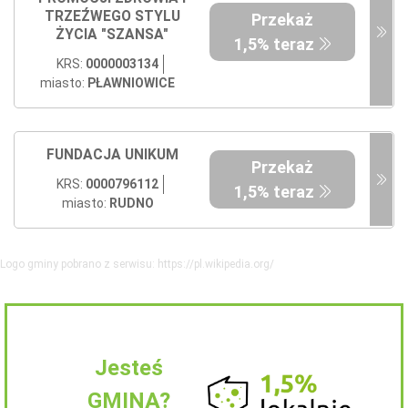
TRZEŹWEGO STYLU
Przekaż
ŻYCIA "SZANSA"
1,5% teraz
KRS:
0000003134
miasto:
PŁAWNIOWICE
FUNDACJA UNIKUM
Przekaż
KRS:
0000796112
1,5% teraz
miasto:
RUDNO
Logo gminy pobrano z serwisu: https://pl.wikipedia.org/
Jesteś
GMINĄ?