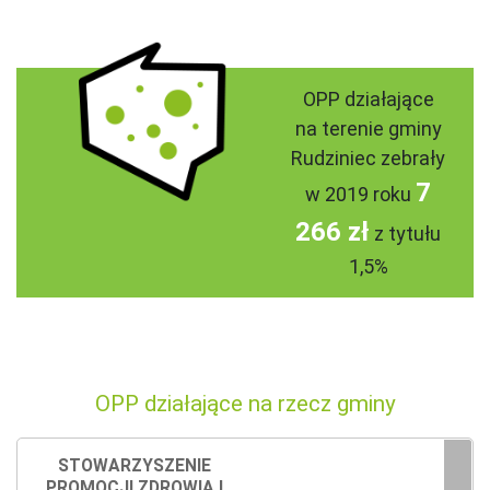
OPP działające
na terenie gminy
Rudziniec zebrały
7
w 2019 roku
266 zł
z tytułu
1,5%
OPP działające na rzecz gminy
STOWARZYSZENIE
PROMOCJI ZDROWIA I