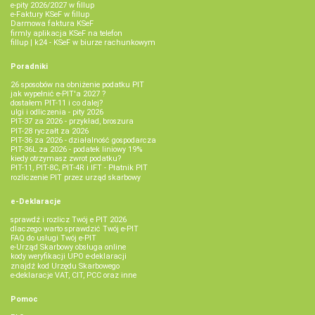
e-pity 2026/2027 w fillup
e‑Faktury KSeF w fillup
Darmowa faktura KSeF
firmly aplikacja KSeF na telefon
fillup | k24 - KSeF w biurze rachunkowym
Poradniki
26 sposobów na obniżenie podatku PIT
jak wypełnić e-PIT'a 2027 ?
dostałem PIT-11 i co dalej?
ulgi i odliczenia - pity 2026
PIT-37 za 2026 - przykład, broszura
PIT-28 ryczałt za 2026
PIT-36 za 2026 - działalność gospodarcza
PIT-36L za 2026 - podatek liniowy 19%
kiedy otrzymasz zwrot podatku?
PIT-11, PIT-8C, PIT-4R i IFT - Płatnik PIT
rozliczenie PIT przez urząd skarbowy
e-Deklaracje
sprawdź i rozlicz Twój e PIT 2026
dlaczego warto sprawdzić Twój e-PIT
FAQ do usługi Twój e-PIT
e-Urząd Skarbowy obsługa online
kody weryfikacji UPO e-deklaracji
znajdź kod Urzędu Skarbowego
e-deklaracje VAT, CIT, PCC oraz inne
Pomoc