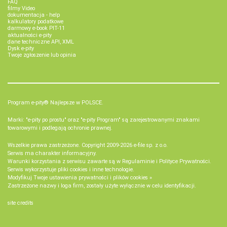
FAQ
filmy Video
dokumentacja - help
kalkulatory podatkowe
darmowy e-book PIT-11
aktualności e-pity
dane techniczne API, XML
Dysk e-pity
Twoje zgłoszenie lub opinia
Program e-pity® Najlepsze w POLSCE.
Marki: "e-pity po prostu" oraz "e-pity Program" są zarejestrowanymi znakami
towarowymi i podlegają ochronie prawnej.
Wszelkie prawa zastrzeżone. Copyright 2009-2026
e-file sp. z o.o.
Serwis ma charakter informacyjny.
Warunki korzystania z serwisu zawarte są w
Regulaminie
i
Polityce Prywatności
.
Serwis wykorzystuje
pliki cookies i inne technologie
.
Modyfikuj Twoje ustawienia prywatności i plików cookies »
Zastrzeżone nazwy i loga firm, zostały użyte wyłącznie w celu identyfikacji.
site credits