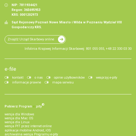
NIP: 7811934421
Regon: 365695953
KRS: 0001202973
Sąd Rejonowy Poznań Nowe Miasto i Wilda w Poznaniu Wydział VIII
Gospodarczy KRS.
Znajdź Urząd Skarbowy online
Infolinia Krajowej Informacji Skarbowej: 801 055 055, +48 22 330 03 30
e-file
kontakt
o nas
opinie użytkowników
wesprzyj e-pity
informacje prawne
mapa serwisu
®
Pobierz
Program
e‑
pity
wersja dla Windows
wersja dla Mac OS
wersja dla Linux
wersja PIT przez internet online
aplikacje mobilne Android, iOS
archiwalna wersja Programu e-pity