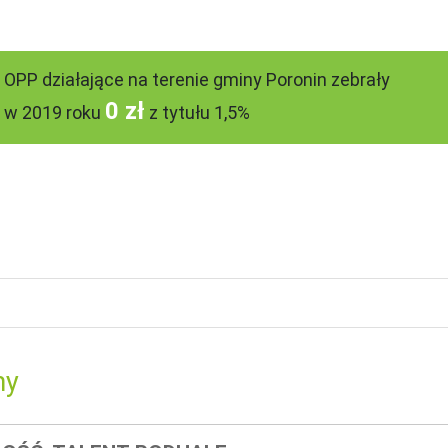
OPP działające na terenie gminy Poronin zebrały
0 zł
w 2019 roku
z tytułu 1,5%
ny