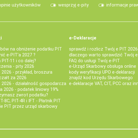
opinie użytkowników
wesprzyj e-pity
informacje pra
i
e-Deklaracje
bów na obniżenie podatku PIT
sprawdź i rozlicz Twój e PIT 2026
nić e-PIT'a 2027 ?
dlaczego warto sprawdzić Twój e
PIT-11 i co dalej?
FAQ do usługi Twój e-PIT
iczenia - pity 2026
e-Urząd Skarbowy obsługa online
 2026 - przykład, broszura
kody weryfikacji UPO e-deklaracji
czałt za 2026
znajdź kod Urzędu Skarbowego
a 2026 - działalność gospodarcza
e-deklaracje VAT, CIT, PCC oraz in
za 2026 - podatek liniowy 19%
rzymasz zwrot podatku?
IT-8C, PIT-4R i IFT - Płatnik PIT
nie PIT przez urząd skarbowy