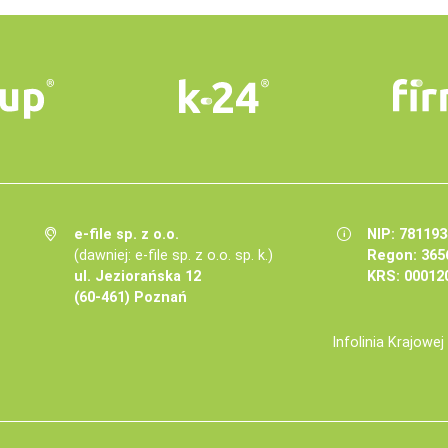
e-file sp. z o.o.
NIP: 78119
(dawniej: e-file sp. z o.o. sp. k.)
Regon: 365
ul. Jeziorańska 12
KRS: 00012
(60-461) Poznań
Infolinia Krajowe