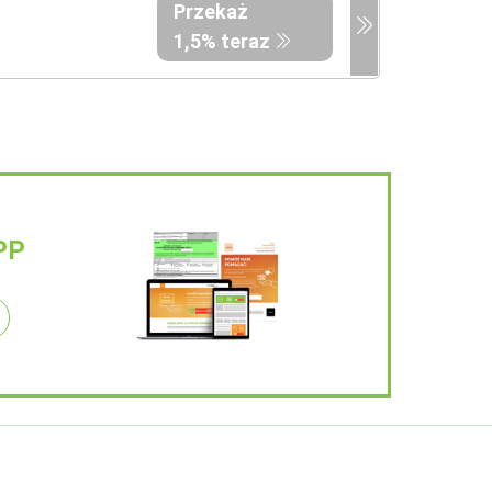
Przekaż
1,5% teraz
PP