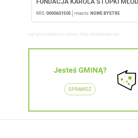
FUNDACJA KAROLA STOPKI MŁO
KRS:
0000601505
miasto:
NOWE BYSTRE
Logo gminy pobrano z serwisu: https://pl.wikipedia.org/
Jesteś GMINĄ?
SPRAWDŹ