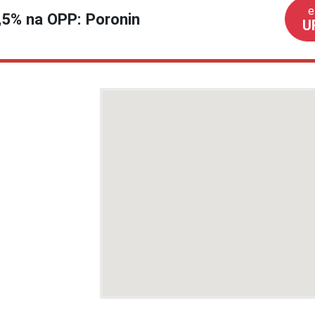
e
1,5% na OPP: Poronin
U