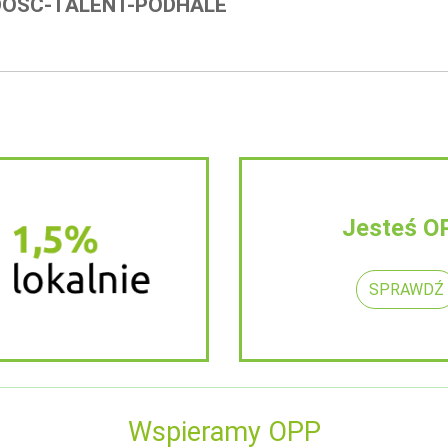
DOŚĆ-TALENT-PODHALE
Jesteś O
SPRAWDŹ
Wspieramy OPP