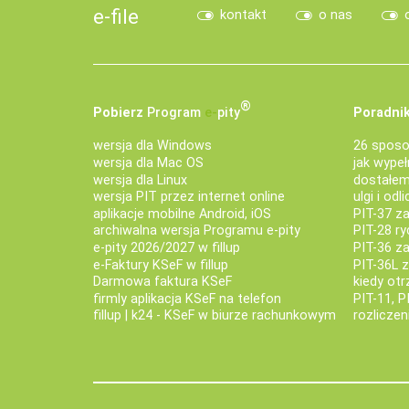
e-file
kontakt
o nas
®
Pobierz
Program
e‑
pity
Poradnik
wersja dla Windows
26 sposo
wersja dla Mac OS
jak wypeł
wersja dla Linux
dostałem 
wersja PIT przez internet online
ulgi i odl
aplikacje mobilne Android, iOS
PIT-37 za
archiwalna wersja Programu e-pity
PIT-28 ry
e-pity 2026/2027 w fillup
PIT-36 z
e‑Faktury KSeF w fillup
PIT-36L 
Darmowa faktura KSeF
kiedy ot
firmly aplikacja KSeF na telefon
PIT-11, P
fillup | k24 - KSeF w biurze rachunkowym
rozlicze