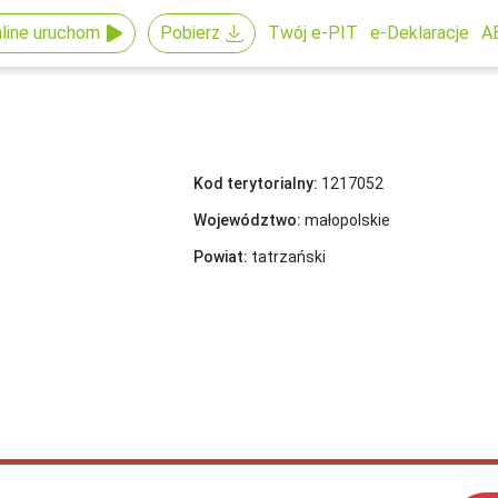
line uruchom
Pobierz
Twój e-PIT
e-Deklaracje
A
Kod terytorialny:
1217052
Województwo:
małopolskie
Powiat:
tatrzański