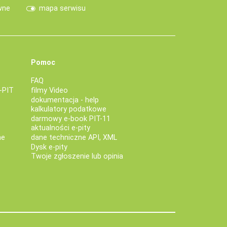
wne
mapa serwisu
Pomoc
FAQ
-PIT
filmy Video
dokumentacja - help
kalkulatory podatkowe
darmowy e-book PIT-11
aktualności e-pity
ne
dane techniczne API, XML
Dysk e-pity
Twoje zgłoszenie lub opinia