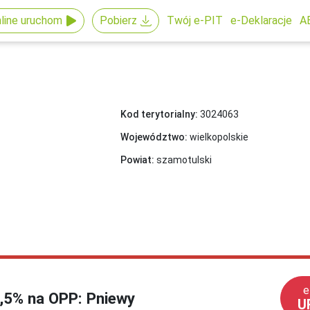
line uruchom
Pobierz
Twój e-PIT
e-Deklaracje
A
Kod terytorialny:
3024063
Województwo:
wielkopolskie
Powiat:
szamotulski
e
1,5% na OPP: Pniewy
U