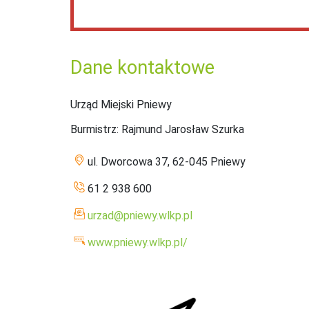
Dane kontaktowe
Urząd Miejski Pniewy
Burmistrz
: Rajmund Jarosław Szurka
ul. Dworcowa 37, 62-045 Pniewy
61 2 938 600
urzad@pniewy.wlkp.pl
www.pniewy.wlkp.pl/