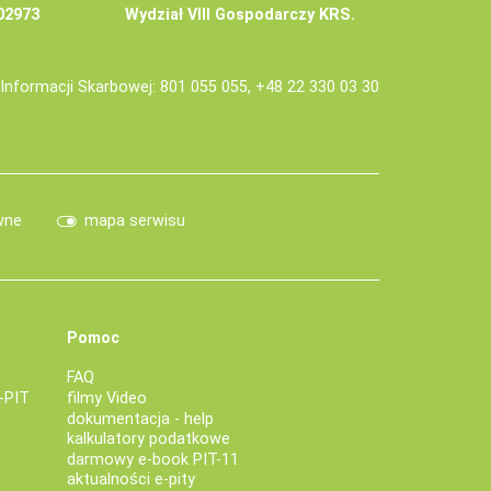
02973
Wydział VIII Gospodarczy KRS.
j Informacji Skarbowej: 801 055 055, +48 22 330 03 30
wne
mapa serwisu
Pomoc
FAQ
-PIT
filmy Video
dokumentacja - help
kalkulatory podatkowe
darmowy e-book PIT-11
aktualności e-pity