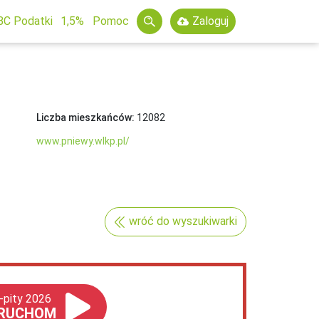
BC Podatki
1,5%
Pomoc
Zaloguj
Liczba mieszkańców:
12082
www.pniewy.wlkp.pl/
wróć do wyszukiwarki
-pity 2026
RUCHOM