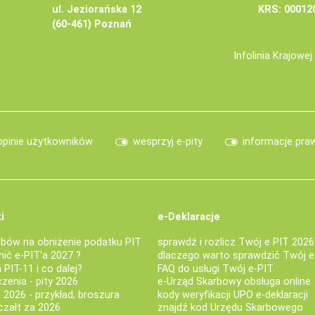
ul. Jeziorańska 12
KRS: 00012
(60-461) Poznań
Infolinia Krajowe
opinie użytkowników
wesprzyj e-pity
informacje pra
i
e-Deklaracje
bów na obniżenie podatku PIT
sprawdź i rozlicz Twój e PIT 2026
nić e-PIT'a 2027 ?
dlaczego warto sprawdzić Twój e
PIT-11 i co dalej?
FAQ do usługi Twój e-PIT
iczenia - pity 2026
e-Urząd Skarbowy obsługa online
 2026 - przykład, broszura
kody weryfikacji UPO e-deklaracji
czałt za 2026
znajdź kod Urzędu Skarbowego