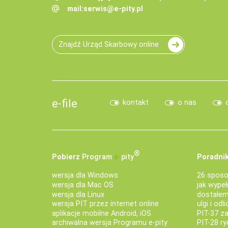
mail:
serwis@e-pity.pl
Znajdź Urząd Skarbowy online
e-file
kontakt
o nas
®
Pobierz
Program
e‑
pity
Poradnik
wersja dla Windows
26 sposo
wersja dla Mac OS
jak wypeł
wersja dla Linux
dostałem 
wersja PIT przez internet online
ulgi i odl
aplikacje mobilne Android, iOS
PIT-37 za
archiwalna wersja Programu e-pity
PIT-28 ry