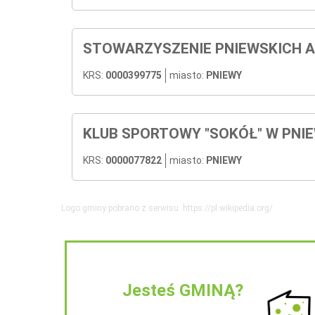
STOWARZYSZENIE PNIEWSKICH A
KRS:
0000399775
miasto:
PNIEWY
KLUB SPORTOWY "SOKÓŁ" W PNI
KRS:
0000077822
miasto:
PNIEWY
Logo gminy pobrano z serwisu: https://pl.wikipedia.org/
Jesteś GMINĄ?