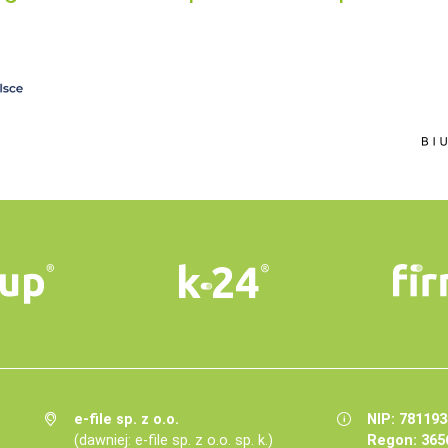
e-file sp. z o.o.
NIP: 78119
(dawniej: e-file sp. z o.o. sp. k.)
Regon: 365