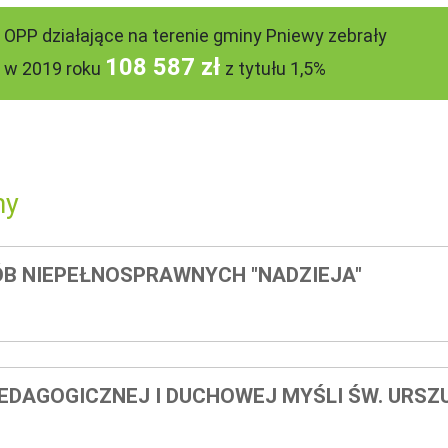
OPP działające na terenie gminy Pniewy zebrały
108 587 zł
w 2019 roku
z tytułu 1,5%
ny
B NIEPEŁNOSPRAWNYCH "NADZIEJA"
DAGOGICZNEJ I DUCHOWEJ MYŚLI ŚW. URSZU