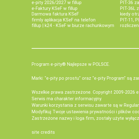
e-pity 2026/2027 w fillup
PIT-36 z
e‑Faktury KSeF w fillup
PIT-36L 
Darmowa faktura KSeF
kiedy ot
firmly aplikacja KSeF na telefon
PIT-11, P
fillup | k24 - KSeF w biurze rachunkowym
rozlicze
Program e-pity® Najlepsze w POLSCE.
Marki: "e-pity po prostu" oraz "e-pity Program" są 
Wszelkie prawa zastrzeżone. Copyright 2009-2026
e
Serwis ma charakter informacyjny.
Warunki korzystania z serwisu zawarte są w
Regula
Modyfikuj Twoje ustawienia prywatności i plików co
Zastrzeżone nazwy i loga firm, zostały użyte wyłączn
site credits