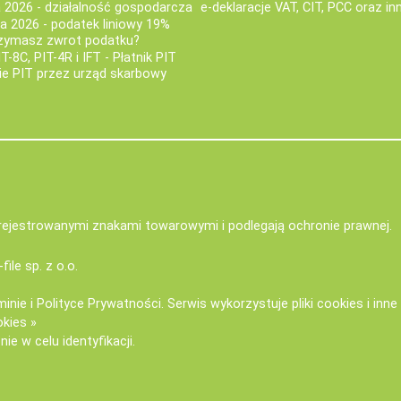
a 2026 - działalność gospodarcza
e-deklaracje VAT, CIT, PCC oraz in
za 2026 - podatek liniowy 19%
rzymasz zwrot podatku?
IT-8C, PIT-4R i IFT - Płatnik PIT
nie PIT przez urząd skarbowy
zarejestrowanymi znakami towarowymi i podlegają ochronie prawnej.
-file sp. z o.o.
minie
i
Polityce Prywatności
. Serwis wykorzystuje
pliki cookies i inn
okies »
ie w celu identyfikacji.